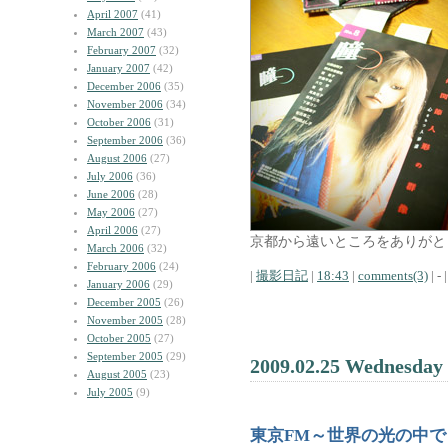
April 2007
(41)
March 2007
(43)
February 2007
(32)
January 2007
(42)
December 2006
(35)
November 2006
(34)
October 2006
(31)
September 2006
(36)
August 2006
(27)
July 2006
(36)
June 2006
(28)
May 2006
(27)
April 2006
(27)
京都から遠いところをありがと
March 2006
(32)
February 2006
(24)
|
撮影日記
|
18:43
|
comments(3)
| - |
January 2006
(29)
December 2005
(26)
November 2005
(28)
October 2005
(27)
September 2005
(29)
2009.02.25 Wednesday
August 2005
(23)
July 2005
(9)
東京FM～世界の光の中