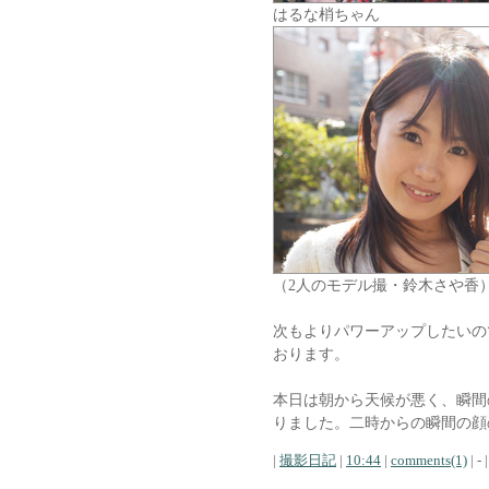
はるな梢ちゃん
（2人のモデル撮・鈴木さや香
次もよりパワーアップしたいの
おります。
本日は朝から天候が悪く、瞬間
りました。二時からの瞬間の顔
|
撮影日記
|
10:44
|
comments(1)
| - |