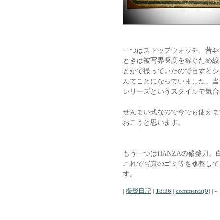
一つはストップウォッチ、昔4×
ときは被写界深度を稼ぐため絞り
とかで撮っていたので自ずとシ
んてことになっていました。当
レリーズというスタイルで気合
ぜんまい式なので今でも使えま
おこうと思います。
もう一つはHANZAの修整刀
これで写真のゴミ等を修整して
す。
|
撮影日記
|
18:36
|
comments(0)
| - |