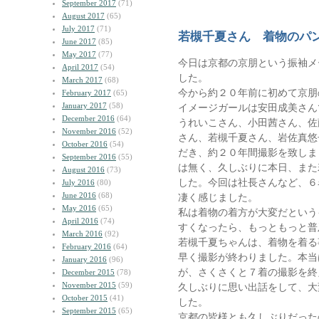
September 2017
(71)
August 2017
(65)
July 2017
(71)
若槻千夏さん 着物のパ
June 2017
(85)
May 2017
(77)
今日は京都の京朋という振袖メ
April 2017
(54)
した。
March 2017
(68)
今から約２０年前に初めて京朋
February 2017
(65)
January 2017
(58)
イメージガールは安田成美さん
December 2016
(64)
うれいこさん、小田茜さん、佐
November 2016
(52)
さん、若槻千夏さん、岩佐真悠
October 2016
(54)
だき、約２０年間撮影を致しま
September 2016
(55)
は無く、久しぶりに本日、また
August 2016
(73)
した。今回は社長さんなど、６
July 2016
(80)
June 2016
(68)
凄く感じました。
May 2016
(65)
私は着物の着方が大変だという
April 2016
(74)
すくなったら、もっともっと普
March 2016
(92)
若槻千夏ちゃんは、着物を着る
February 2016
(64)
早く撮影が終わりました。本当
January 2016
(96)
が、さくさくと７着の撮影を終
December 2015
(78)
November 2015
(59)
久しぶりに思い出話をして、大
October 2015
(41)
した。
September 2015
(65)
京都の皆様とも久しぶりだった