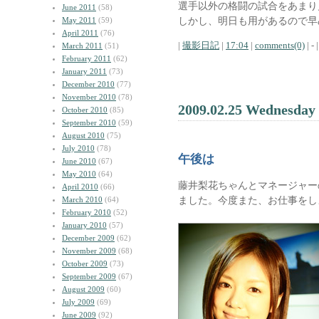
選手以外の格闘の試合をあまり
June 2011
(58)
しかし、明日も用があるので早
May 2011
(59)
April 2011
(76)
|
撮影日記
|
17:04
|
comments(0)
| - |
March 2011
(51)
February 2011
(62)
January 2011
(73)
December 2010
(77)
November 2010
(78)
2009.02.25 Wednesday
October 2010
(85)
September 2010
(59)
August 2010
(75)
July 2010
(78)
午後は
June 2010
(67)
May 2010
(64)
藤井梨花ちゃんとマネージャー
April 2010
(66)
ました。今度また、お仕事をし
March 2010
(64)
February 2010
(52)
January 2010
(57)
December 2009
(62)
November 2009
(68)
October 2009
(73)
September 2009
(67)
August 2009
(60)
July 2009
(69)
June 2009
(92)