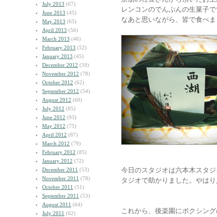
July 2013
(67)
レンコンのでんぷんの生菓子で
June 2013
(45)
なあと思いながら、皆で食べま
May 2013
(65)
April 2013
(56)
March 2013
(46)
February 2013
(52)
January 2013
(45)
December 2012
(59)
November 2012
(78)
October 2012
(62)
September 2012
(54)
August 2012
(60)
July 2012
(85)
June 2012
(93)
May 2012
(75)
April 2012
(87)
March 2012
(79)
February 2012
(85)
January 2012
(72)
今日のスタジオは六本木スタジ
December 2011
(53)
November 2011
(78)
タジオで助かりました。やはり
October 2011
(51)
September 2011
(53)
August 2011
(64)
これから、後楽園にボクシング
July 2011
(62)