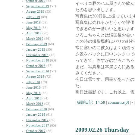
October 2019
(55)
イべりコ豚のハム屋さんで飲ん
September 2019
(57)
たのを思い出します。
August 2019
(55)
写真集は300冊以上撮ってい
July 2019
(89)
写真集は売れるかどうかで評価
June 2019
(59)
May 2019
(58)
できるのが一番いいと思います
April 2019
(70)
ひろこちゃんとは帰国後お会い
March 2019
(86)
この時の撮影場所はパリの郊外
February 2019
(68)
常に寒いのに彼女はよく頑張っ
January 2019
(55)
夕景をバックに日中シンクロで
December 2018
(45)
ってきて、さすがのひろこちゃ
November 2018
(63)
October 2018
(67)
まだ、写真集は本屋さんにある
September 2018
(57)
みてください。
August 2018
(72)
今日は雪です。用事があったの
July 2018
(79)
た。
June 2018
(87)
明日は撮影です。これ以上、雪
May 2018
(66)
April 2018
(74)
|
撮影日記
|
14:59
|
comments(0)
| - |
March 2018
(92)
February 2018
(68)
January 2018
(61)
December 2017
(80)
November 2017
(65)
2009.02.26 Thursday
October 2017
(86)