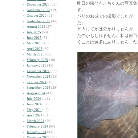
昨日の森ひろこちゃんの写真集
December 2025
(62)
す。
November 2025
(79)
October 2025
(61)
パリのお城での撮影でしたが、
September 2025
(45)
た。
August 2025
(27)
どうしてかは分かりませんが、
July 2025
(55)
たのかもしれません。私は何百
June 2025
(61)
くことは滅多にありません。だ
May 2025
(43)
April 2025
(39)
March 2025
(35)
February 2025
(40)
January 2025
(45)
December 2024
(36)
November 2024
(35)
October 2024
(47)
September 2024
(29)
August 2024
(43)
July 2024
(111)
June 2024
(82)
May 2024
(42)
April 2024
(61)
March 2024
(76)
February 2024
(64)
January 2024
(45)
December 2023
(58)