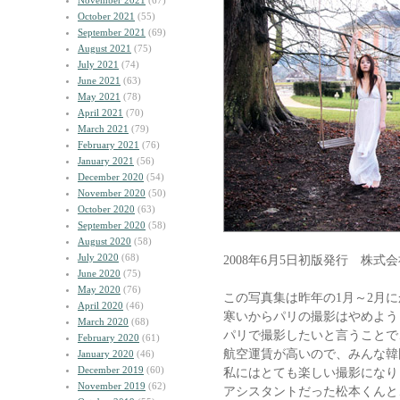
November 2021
(67)
October 2021
(55)
September 2021
(69)
August 2021
(75)
July 2021
(74)
June 2021
(63)
May 2021
(78)
April 2021
(70)
March 2021
(79)
February 2021
(76)
January 2021
(56)
December 2020
(54)
November 2020
(50)
October 2020
(63)
September 2020
(58)
August 2020
(58)
July 2020
(68)
2008年6月5日初版発行 株式
June 2020
(75)
May 2020
(76)
この写真集は昨年の1月～2月
April 2020
(46)
寒いからパリの撮影はやめよう
March 2020
(68)
パリで撮影したいと言うことで
February 2020
(61)
航空運賃が高いので、みんな韓
January 2020
(46)
December 2019
(60)
私にはとても楽しい撮影になり
November 2019
(62)
アシスタントだった松本くんと