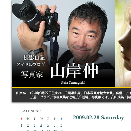
CALENDAR
2009.02.28 Saturday
S
M
T
W
T
F
S
1
2
3
4
5
6
7