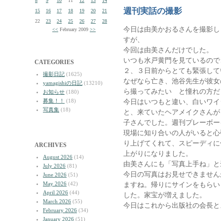
8
9
10
11
12
13
14
週刊実話の撮影
15
16
17
18
19
20
21
22
23
24
25
26
27
28
今日は由美かおるさんを撮影し
<<
February 2009
>>
すが、
今回は由美さんだけでした。
いつも水戸黄門を見ているので
CATEGORIES
２、３日前からとても緊張して
撮影日記
(1625)
なぜなら亡き、池谷先生が彼女
yamagishiの日記
(13210)
ら撮ってみたい と憧れの方だ
お知らせ
(180)
募集！！
(18)
今日はいつもと違い、白いワイ
写真集
(18)
と、来ていたヘアメイクさんが
子さんでした。週刊プレーボー
現場に知り合いの人がいると心
り上げてくれて、スピーディに
ARCHIVES
上がりになりました。
August 2026
(14)
由美さんにも「写真上手ね」と
July 2026
(81)
今日の写真はお見せできません
June 2026
(51)
May 2026
(42)
ますね。帰りにサインをもらい
April 2026
(44)
した。家宝が増えました。
March 2026
(55)
今日はこれから出版社の会長と
February 2026
(34)
January 2026
(51)