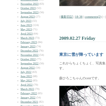
November 2023
(63)
October 2023
(52)
September 2023
(56)
|
撮影日記
|
18:38
|
comments(2)
| - |
August 2023
(27)
July 2023
(32)
June 2023
(124)
May 2023
(71)
April 2023
(64)
2009.02.27 Friday
March 2023
(73)
February 2023
(84)
January 2023
(74)
December 2022
(76)
東京に雪が降っています
November 2022
(54)
October 2022
(77)
これからちょくちょく、写真集
September 2022
(50)
August 2022
(54)
す。
July 2022
(63)
June 2022
(68)
森ひろこちゃんのcentです。
May 2022
(83)
April 2022
(70)
March 2022
(79)
February 2022
(65)
January 2022
(54)
December 2021
(82)