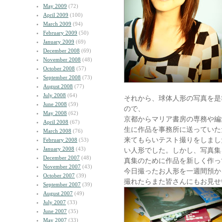
May 2009
(72)
April 2009
(100)
March 2009
(94)
February 2009
(50)
January 2009
(69)
December 2008
(69)
November 2008
(48)
October 2008
(57)
September 2008
(73)
August 2008
(77)
July 2008
(64)
それから、球体人形の写真を是
June 2008
(59)
ので、
May 2008
(62)
京都からマリア書房の専務や編
April 2008
(67)
生に作品を事務所に送っていた
March 2008
(76)
来てもらいテスト撮りをしまし
February 2008
(53)
January 2008
(43)
い人形でした。しかし、写真集
December 2007
(48)
真集のために作品を新しく作っ
November 2007
(43)
今日撮ったお人形を一週間預か
October 2007
(39)
撮れたらまた皆さんにもお見せ
September 2007
(39)
August 2007
(49)
July 2007
(33)
June 2007
(35)
May 2007
(33)