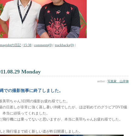
amagishiの日記
|
15:38
|
comments(0)
|
trackbacks(0)
|
011.08.29 Monday
author :
写真家 山岸伸
縄での撮影無事に終了しました。
坂美羽ちゃん3日間の撮影お疲れ様でした。
陽の日差しが非常に強く蒸し暑い沖縄でしたが、ほぼ初めてのグラビアDVD撮
、本当に頑張ってくれました。
だ飛行機には乗ってないと思いますが、本当に美羽ちゃんお疲れ様でした。
んと飛行場まで続く新しい道が昨日開通しました。