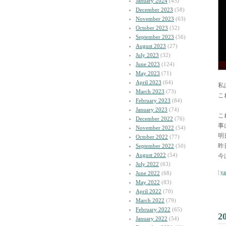
January 2024
(45)
December 2023
(58)
November 2023
(63)
October 2023
(52)
September 2023
(56)
August 2023
(27)
July 2023
(32)
June 2023
(124)
May 2023
(71)
April 2023
(64)
私
March 2023
(73)
こ
February 2023
(84)
January 2023
(74)
こ
December 2022
(76)
事
November 2022
(54)
明
October 2022
(77)
昨
September 2022
(50)
August 2022
(54)
今
July 2022
(63)
|
y
June 2022
(68)
May 2022
(83)
April 2022
(70)
March 2022
(79)
February 2022
(65)
2
January 2022
(54)