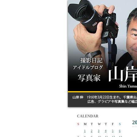
CALENDAR
2
S
M
T
W
T
F
S
1
2
3
4
5
6