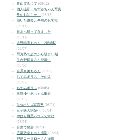
青山霊園にて
(08/12)
個人撮影！ちずみちゃん写真
塾のお知らせ
(08/12)
頂いた風鈴と午前のお客様
(08/11)
日本へ帰ってきました
(08/11)
吉野晴香ちゃん 2部締切
(08/07)
写真塾で恋のから騒ぎ13期
生吉野晴香さん登場！
(08/06)
宮原真美ちゃん
(08/05)
ちずみポリス その２
(08/05)
ちずみポリス
(08/05)
幸野ゆりあちゃん撮影
(08/05)
Ricoポリス写真塾
(08/04)
女子医大病院へ
(08/04)
やはり目黒ハウスですね
(08/04)
目黒で撮影
(08/04)
広瀬玲奈ちゃん撮影
(08/03)
押尾コータローさん撮影