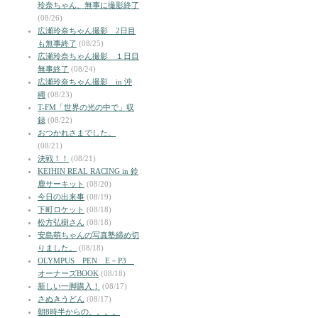
玲奈ちゃん、無事に撮影終了
(08/26)
広瀬玲奈ちゃん撮影 2日目
も無事終了
(08/25)
広瀬玲奈ちゃん撮影 １日目
無事終了
(08/24)
広瀬玲奈ちゃん撮影 in 沖
縄
(08/23)
T-FM「世界の光の中で」収
録
(08/22)
おつかれさまでした。
(08/21)
決戦！！
(08/21)
KEIHIN REAL RACING in 鈴
鹿サーキット
(08/20)
今日の出来事
(08/19)
下町ロケット
(08/18)
松方弘樹さん
(08/18)
安島萌ちゃんの写真塾締め切
りました。
(08/18)
OLYMPUS PEN E－P3
オーナーズBOOK
(08/18)
新しい一脚購入！
(08/17)
さぬきうどん
(08/17)
朝8時半からの。。。。