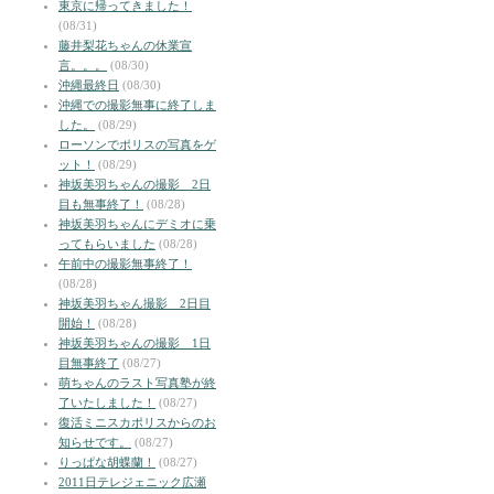
東京に帰ってきました！
(08/31)
藤井梨花ちゃんの休業宣
言。。。
(08/30)
沖縄最終日
(08/30)
沖縄での撮影無事に終了しま
した。
(08/29)
ローソンでポリスの写真をゲ
ット！
(08/29)
神坂美羽ちゃんの撮影 2日
目も無事終了！
(08/28)
神坂美羽ちゃんにデミオに乗
ってもらいました
(08/28)
午前中の撮影無事終了！
(08/28)
神坂美羽ちゃん撮影 2日目
開始！
(08/28)
神坂美羽ちゃんの撮影 1日
目無事終了
(08/27)
萌ちゃんのラスト写真塾が終
了いたしました！
(08/27)
復活ミニスカポリスからのお
知らせです。
(08/27)
りっぱな胡蝶蘭！
(08/27)
2011日テレジェニック広瀬