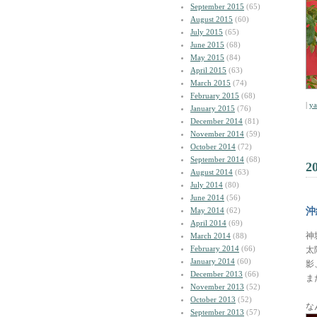
September 2015
(65)
August 2015
(60)
July 2015
(65)
June 2015
(68)
May 2015
(84)
April 2015
(63)
March 2015
(74)
February 2015
(68)
|
y
January 2015
(76)
December 2014
(81)
November 2014
(59)
October 2014
(72)
September 2014
(68)
2
August 2014
(63)
July 2014
(80)
June 2014
(56)
May 2014
(62)
沖
April 2014
(69)
神
March 2014
(88)
February 2014
(66)
太
January 2014
(60)
影
December 2013
(66)
ま
November 2013
(52)
October 2013
(52)
な
September 2013
(57)