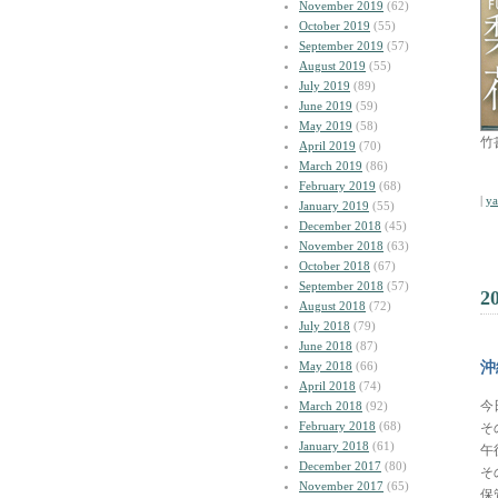
November 2019
(62)
October 2019
(55)
September 2019
(57)
August 2019
(55)
July 2019
(89)
June 2019
(59)
May 2019
(58)
竹
April 2019
(70)
March 2019
(86)
February 2019
(68)
|
y
January 2019
(55)
December 2018
(45)
November 2018
(63)
October 2018
(67)
September 2018
(57)
2
August 2018
(72)
July 2018
(79)
June 2018
(87)
May 2018
(66)
沖
April 2018
(74)
今
March 2018
(92)
February 2018
(68)
そ
January 2018
(61)
午
December 2017
(80)
そ
November 2017
(65)
保