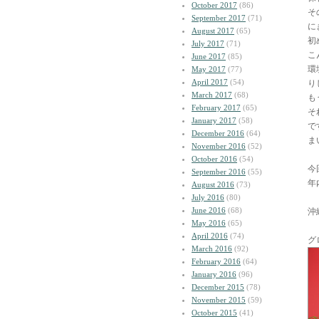
October 2017
(86)
そ
September 2017
(71)
に
August 2017
(65)
初
July 2017
(71)
こ
June 2017
(85)
環
May 2017
(77)
April 2017
(54)
り
March 2017
(68)
も
February 2017
(65)
そ
January 2017
(58)
で
December 2016
(64)
ま
November 2016
(52)
October 2016
(54)
今
September 2016
(55)
年
August 2016
(73)
July 2016
(80)
June 2016
(68)
沖
May 2016
(65)
April 2016
(74)
グ
March 2016
(92)
February 2016
(64)
January 2016
(96)
December 2015
(78)
November 2015
(59)
October 2015
(41)