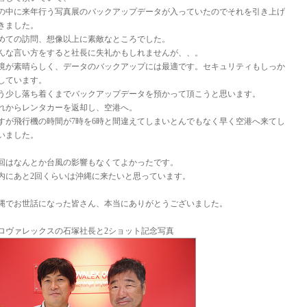
の中に来年行う写真展のバックアップデータが入っていたのでそれを引き上げ
きました。
めての訪問、想像以上に素敵なところでした。
んな言い方をすると社長に失礼かもしれませんが、、。
境が素晴らしく、データのバックアップには最適です。セキュリティもしっか
しています。
う少し落ち着くまでバックアップデータを預かって頂こうと思います。
れからレンタカーを返却し、空港へ。
すが飛行機の時間が7時を6時と間違えてしまいとんでもなく早く空港へ来てし
いました。
回はなんとか台風の影響もなくてよかったです。
内にあと2回くらいは沖縄に来たいと思っています。
縄でお世話になった皆さん、本当にありがとうございました。
ロヴァレックスの石塚社長と2ショット記念写真