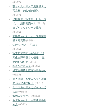
(08/17)
萌ちゃんポリス卒業個撮！の
写真塾 1部2部6部締切
(08/17)
平田弥里 写真集「ヒトリジ
メ」 絶賛発売中！
(08/17)
タブがネットワーク障害
(08/16)
安島萌ちゃん ポリス卒業個
撮！写真塾
(08/16)
GEデジカメ 「PJ1」
(08/15)
写真塾で恋のから騒ぎ 13
期生吉野晴香さん個撮！ 完
売のお知らせ
(08/15)
相原ななちゃん
(08/15)
浅草合羽橋と広瀬玲奈ちゃん
(08/15)
個人撮影！ちずみちゃん写真
塾 完売のお知らせ
(08/15)
ミニスカポリスのイベントで
した
(08/14)
盆休みですが、
(08/13)
ちずみちゃんと幸野ゆりあち
ゃん
(08/12)