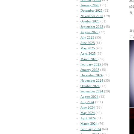
本
January 2026
(51)
綺
December 2025
(62)
長
November 2025
(79)
October 2025
(61)
September 2025
(45)
昼
August 2025
(27)
て
July 2025
(55)
June 2025
(61)
May 2025
(43)
April 2025
(39)
March 2025
(35)
February 2025
(40)
January 2025
(45)
December 2024
(36)
November 2024
(35)
October 2024
(47)
September 2024
(29)
August 2024
(43)
July 2024
(111)
June 2024
(82)
May 2024
(42)
April 2024
(61)
March 2024
(76)
February 2024
(64)