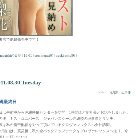
書房で絶賛発売中です！
amagishiの日記
|
16:01
|
comments(0)
|
trackbacks(0)
|
011.08.30 Tuesday
author :
写真家 山岸伸
縄最終日
日は午前中から沖縄映像センターを訪問、1時間ほど副社長とお話をしました。
の後、ミス・ユニバース ジャパンスクール沖縄校の理事長とランチ。
後は私の携帯配信をやって頂いているグロヴァレックスへ会社訪問。
の理由は、震災後に私の全バックアップデータをグロヴァレックスへ送り、今
管して頂いていて、