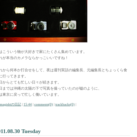
はこういう物が大好きで家にたくさん集めています。
れが本当のカメラならかっこいいですね！
れから何本か打合せをして、夜は週刊実話の編集長、元編集長とちょっくら食
に行ってきます。
日からとても忙しい日々が続きます。
日までは沖縄の太陽の下で写真を撮っていたのが嘘のように、
は東京に戻って忙しく働いています。
amagishiの日記
|
15:44
|
comments(0)
|
trackbacks(0)
|
011.08.30 Tuesday