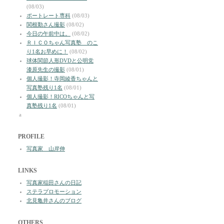
(08/03)
ポートレート専科
(08/03)
関根勤さん撮影
(08/02)
今日の午前中は。
(08/02)
ＲＩＣＯちゃん写真塾 のこ
り1名お早めに！
(08/02)
球体関節人形DVDと公明党
漆原先生の撮影
(08/01)
個人撮影！寺岡綾香ちゃんと
写真塾残り1名
(08/01)
個人撮影！RICOちゃんと写
真塾残り1名
(08/01)
a
PROFILE
写真家 山岸伸
LINKS
写真家稲田さんの日記
ステラプロモーション
北見亀井さんのブログ
OTHERS