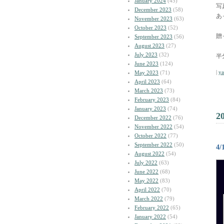
January 2024
(45)
写
December 2023
(58)
あ
November 2023
(63)
October 2023
(52)
贈
September 2023
(56)
August 2023
(27)
July 2023
(32)
半
June 2023
(124)
|
y
May 2023
(71)
April 2023
(64)
March 2023
(73)
February 2023
(84)
January 2023
(74)
2
December 2022
(76)
November 2022
(54)
October 2022
(77)
September 2022
(50)
4
August 2022
(54)
July 2022
(63)
June 2022
(68)
May 2022
(83)
April 2022
(70)
March 2022
(79)
February 2022
(65)
January 2022
(54)