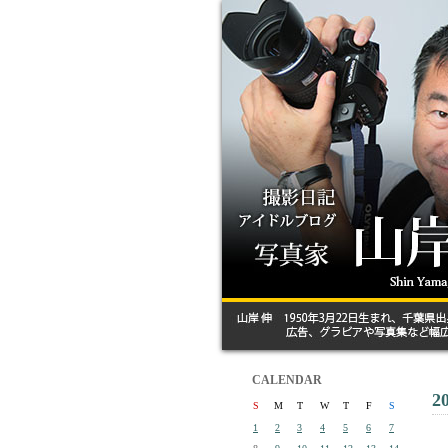
CALENDAR
2
S
M
T
W
T
F
S
1
2
3
4
5
6
7