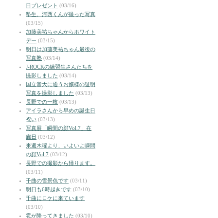
日プレゼント
(03/16)
塾生、河西くんが撮った写真
(03/15)
加藤美祐ちゃんからホワイト
デー
(03/15)
明日は加藤美祐ちゃん最後の
写真塾
(03/14)
J-ROCKの練習生さんたちを
撮影しました
(03/14)
国立音大に通うお嬢様の証明
写真を撮影しました
(03/13)
長野での一枚
(03/13)
アイラさんから早めの誕生日
祝い
(03/13)
写真展「瞬間の顔Vol.7」在
廊日
(03/12)
来週木曜より、いよいよ瞬間
の顔Vol.7
(03/12)
長野での撮影から帰ります。
(03/11)
千曲の雪景色です
(03/11)
明日も6時起きです
(03/10)
千曲にロケに来ています
(03/10)
雹が降ってきました
(03/10)