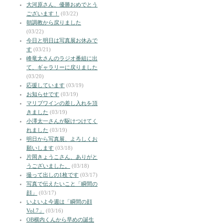
大河原さん、優勝おめでとう
ございます！
(03/22)
朝調教から戻りました
(03/22)
今日と明日は写真展お休みで
す
(03/21)
峰竜太さんのラジオ番組に出
て、ギャラリーに戻りました
(03/20)
応援しています
(03/19)
お知らせです
(03/19)
マリブワインの差し入れを頂
きました
(03/19)
小澤太一さんが駆けつけてく
れました
(03/19)
明日から写真展、よろしくお
願いします
(03/18)
片岡きょうこさん、ありがと
うございました。
(03/18)
撮って出しの1枚です
(03/17)
写真で伝えたいこと「瞬間の
顔」
(03/17)
いよいよ今週は「瞬間の顔
Vol.7」
(03/16)
OB横内くんから早めの誕生