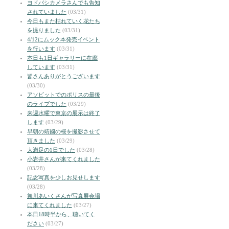
ヨドバシカメラさんでも告知
されていました
(03/31)
今日もまた枯れていく花たち
を撮りました
(03/31)
4/12にムック本発売イベント
を行います
(03/31)
本日も1日ギャラリーに在廊
しています
(03/31)
皆さんありがとうございます
(03/30)
アソビットでのポリスの最後
のライブでした
(03/29)
来週水曜で東京の展示は終了
します
(03/29)
早朝の靖國の桜を撮影させて
頂きました
(03/29)
大満足の1日でした
(03/28)
小岩井さんが来てくれました
(03/28)
記念写真を少しお見せします
(03/28)
舞川あいくさんが写真展会場
に来てくれました
(03/27)
本日18時半から、聴いてく
ださい
(03/27)