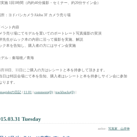
回実施 1回1時間（内約40分撮影・セミナー、約20分サイン会）
場所：ヨドバシカメラAkiba 3F カメラ売り場
イベント内容
メラ売り場にてモデルを置いてのポートレート写真撮影の実演
岸先生がムック本の内容に沿って撮影を実施、解説
ック本を告知し、購入者の方にはサイン会実施
モデル：秦瑞穂／青海
4月10日、11日にご購入の方はレシートと本を持参して頂きます。
当日は特設会場にて本を告知、購入者はレシートと本を持参しサイン会に参加
なります。
amagishiの日記
|
11:01
|
comments(0)
|
trackbacks(0)
|
015.03.31 Tuesday
author :
写真家 山岸伸