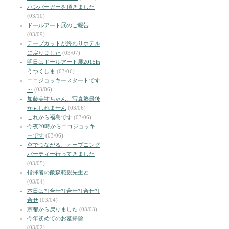
ハンバーガーを頂きました
(03/10)
ドールアート展のご報告
(03/09)
テープカットが終わりホテル
に戻りました
(03/07)
明日はドールアート展2015in
うつくしま
(03/06)
ニコジョッキースタートです
～
(03/06)
加藤美祐ちゃん、写真塾最後
かもしれません
(03/06)
これから福島です
(03/06)
今夜20時からニコジョッキ
ーです
(03/06)
空でつながる、オープニング
パーティー行ってきました
(03/05)
指揮者の飯森範親先生と
(03/04)
本日は打合せ打合せ打合せ打
合せ
(03/04)
京都から戻りました
(03/03)
今年初めてのお墓掃除
(03/02)