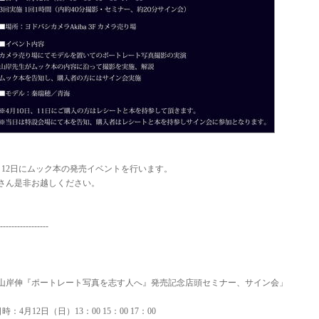
月12日にムック本の発売イベントを行います。
さん是非お越しください。
-----------------
山岸伸『ポートレート写真を志す人へ』発売記念店頭セミナー、サイン会」
日時：4月12日（日）13：00 15：00 17：00