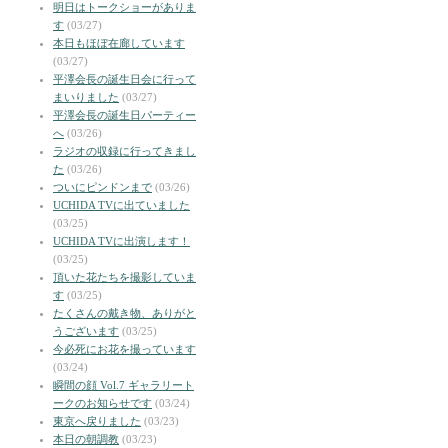
明日はトークショーがありま
す
(03/27)
本日もほぼ在廊しています
(03/27)
平澤会長の誕生日会に行って
まいりました
(03/27)
平澤会長の誕生日パーティー
へ
(03/26)
ラジオの収録に行ってきまし
た
(03/26)
ついにピンドンまで
(03/26)
UCHIDA TVに出ていました
(03/25)
UCHIDA TVに出演します！
(03/25)
頂いた花たちを撮影していま
す
(03/25)
たくさんの戴き物、ありがと
うございます
(03/25)
今必死にお花を撮っています
(03/24)
瞬間の顔 Vol.7 ギャラリート
ークのお知らせです
(03/24)
東京へ戻りました
(03/23)
本日の朝調教
(03/23)