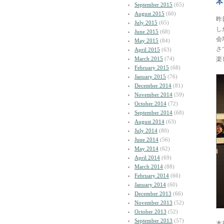
本
September 2015
(65)
August 2015
(60)
昨
July 2015
(65)
し
June 2015
(68)
会
May 2015
(84)
さ
April 2015
(63)
March 2015
(74)
楽
February 2015
(68)
January 2015
(76)
December 2014
(81)
November 2014
(59)
October 2014
(72)
September 2014
(68)
August 2014
(63)
July 2014
(80)
June 2014
(56)
May 2014
(62)
April 2014
(69)
March 2014
(88)
February 2014
(66)
January 2014
(60)
December 2013
(66)
November 2013
(52)
October 2013
(52)
September 2013
(57)
本