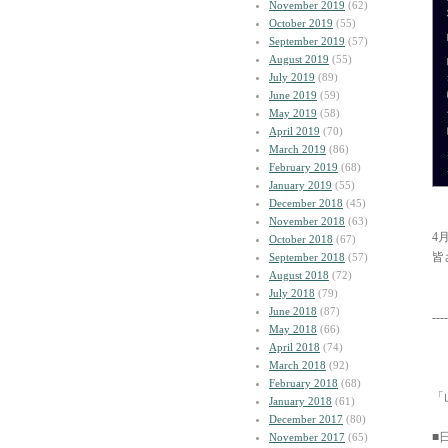
November 2019
(62)
October 2019
(55)
September 2019
(57)
August 2019
(55)
July 2019
(89)
June 2019
(59)
May 2019
(58)
April 2019
(70)
March 2019
(86)
February 2019
(68)
January 2019
(55)
December 2018
(45)
November 2018
(63)
4
October 2018
(67)
皆
September 2018
(57)
August 2018
(72)
July 2018
(79)
June 2018
(87)
----
May 2018
(66)
April 2018
(74)
March 2018
(92)
February 2018
(68)
「
January 2018
(61)
December 2017
(80)
■
November 2017
(65)