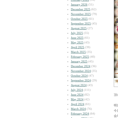
January 2026
(51)
December 2025
(62)
November 2025
(79)
October 2025
(61)
September 2025
(45)
August 2025
(27)
July 2025
(55)
June 2025
(61)
May 2025
(43)
April 2025
(39)
March 2025
(35)
February 2025
(40)
January 2025
(45)
December 2024
(36)
November 2024
(35)
October 2024
(47)
September 2024
(29)
August 2024
(43)
July 2024
(111)
June 2024
(82)
頂
May 2024
(42)
April 2024
(61)
明
March 2024
(76)
今
February 2024
(64)
会