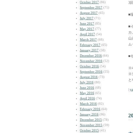
October 2017
(86)
3
September 2017
(71)
August 2017
(65)
■
July 2017
(71)
June 2017
(85)
■
May 2017
(77)
カ
April 2017
(54)
山
March 2017
(68)
ム
February 2017
(65)
January 2017
(58)
December 2016
(64)
■
November 2016
(52)
October 2016
(54)
※
September 2016
(55)
※
August 2016
(73)
と
July 2016
(80)
June 2016
(68)
|
y
May 2016
(65)
April 2016
(74)
March 2016
(92)
February 2016
(64)
January 2016
(96)
2
December 2015
(78)
November 2015
(59)
October 2015
(41)