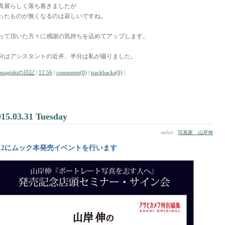
真展らしく落ち着きましたが
ったものが無くなるのは寂しいですね。
って頂いた方々に感謝の気持ちを込めてアップします。
分はアシスタントの近井、半分は私が撮りました。
amagishiの日記
|
12:56
|
comments(0)
|
trackbacks(0)
|
015.03.31 Tuesday
author :
写真家 山岸伸
/12にムック本発売イベントを行います