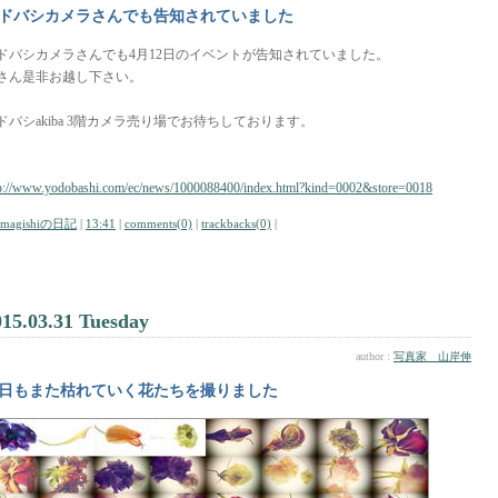
ドバシカメラさんでも告知されていました
ドバシカメラさんでも4月12日のイベントが告知されていました。
さん是非お越し下さい。
ドバシakiba 3階カメラ売り場でお待ちしております。
tp://www.yodobashi.com/ec/news/1000088400/index.html?kind=0002&store=0018
amagishiの日記
|
13:41
|
comments(0)
|
trackbacks(0)
|
015.03.31 Tuesday
author :
写真家 山岸伸
日もまた枯れていく花たちを撮りました