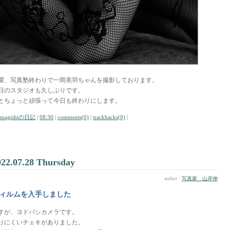
曜、写真塾終わりで一岡美羽ちゃんを撮影しております。
日のスタジオも久しぶりです。
とちょっと頑張って今日も終わりにします。
amagishiの日記
|
08:30
|
comments(0)
|
trackbacks(0)
|
022.07.28 Thursday
author :
写真家 山岸伸
ィルムを入手しました
すが、ヨドバシカメラです。
りにくいチェキがありました。