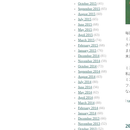
October 2015
(41)
September 2015
(65)
August 2015
(60)
July 2015
(65)
June 2015
(68)
May 2015
(84)
毎
April 2015
(63)
ミ
March 2015
(74)
さ
February 2015
(68)
ま
January 2015
(76)
December 2014
(81)
来
November 2014
(59)
October 2014
(72)
ミ
September 2014
(68)
私
August 2014
(63)
ミ
July 2014
(80)
フ
June 2014
(56)
な
May 2014
(62)
April 2014
(69)
|
y
March 2014
(88)
February 2014
(66)
January 2014
(60)
December 2013
(66)
November 2013
(52)
2
October 2013
(52)