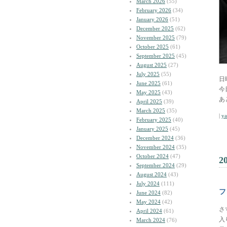
March 2026
(55)
February 2026
(34)
January 2026
(51)
December 2025
(62)
November 2025
(79)
October 2025
(61)
September 2025
(45)
August 2025
(27)
July 2025
(55)
日
June 2025
(61)
今
May 2025
(43)
あ
April 2025
(39)
March 2025
(35)
|
y
February 2025
(40)
January 2025
(45)
December 2024
(36)
November 2024
(35)
October 2024
(47)
2
September 2024
(29)
August 2024
(43)
July 2024
(111)
フ
June 2024
(82)
May 2024
(42)
さ
April 2024
(61)
入
March 2024
(76)