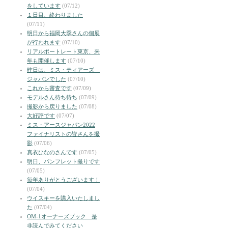
をしています
(07/12)
１日目、終わりました
(07/11)
明日から福岡大季さんの個展
が行われます
(07/10)
リアルポートレート東京、来
年も開催します
(07/10)
昨日は、ミス・ティアーズ
ジャパンでした
(07/10)
これから審査です
(07/09)
モデルさん待ち待ち
(07/09)
撮影から戻りました
(07/08)
大好評です
(07/07)
ミス・アースジャパン2022
ファイナリストの皆さんを撮
影
(07/06)
真衣ひなのさんです
(07/05)
明日、パンフレット撮りです
(07/05)
毎年ありがとうございます！
(07/04)
ウイスキーを購入いたしまし
た
(07/04)
OM-1オーナーズブック 是
非読んでみてください