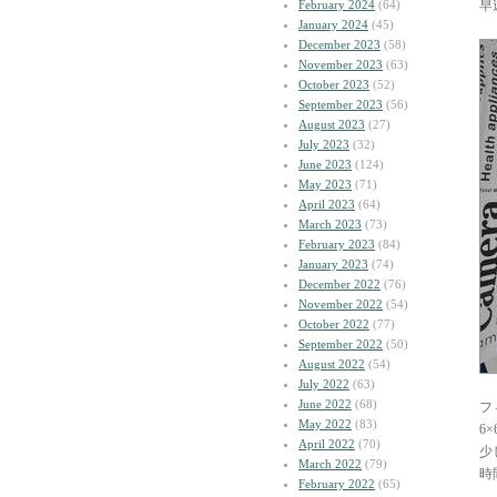
February 2024
(64)
早
January 2024
(45)
December 2023
(58)
November 2023
(63)
October 2023
(52)
September 2023
(56)
August 2023
(27)
July 2023
(32)
June 2023
(124)
May 2023
(71)
April 2023
(64)
March 2023
(73)
February 2023
(84)
January 2023
(74)
December 2022
(76)
November 2022
(54)
October 2022
(77)
September 2022
(50)
August 2022
(54)
July 2022
(63)
June 2022
(68)
フ
May 2022
(83)
6
April 2022
(70)
少
March 2022
(79)
時
February 2022
(65)