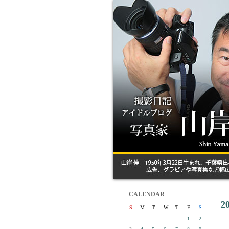
CALENDAR
2
S
M
T
W
T
F
S
1
2