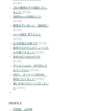
(07/04)
2名の農業女子を撮影いたし
ました
(07/04)
湘南Berryの髙橋さんと
(07/04)
農業女子に会いに、相模原に
(07/04)
ローズ麻生 育子さんと
(07/02)
心の準備は大事です
(07/02)
真衣ひなのさんのミュージカ
ルを観てきました
(07/01)
来年の打ち合わせです
(07/01)
デジカメwatch、ぜひ読んで
みてください
(07/01)
OM-1 オーナーズBOOK
発売になりました
(07/01)
暑い中ありがとうございまし
た
(07/01)
a
PROFILE
写真家 山岸伸