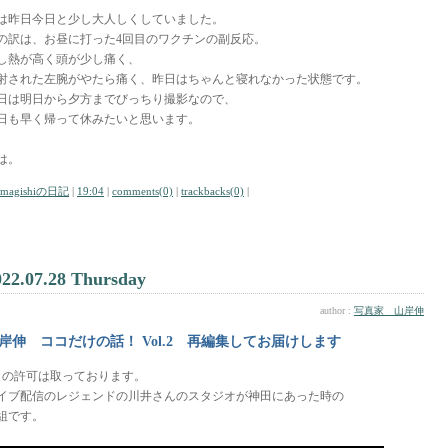
は昨日今日と少し大人しくしていました。
の訳は、お昼に打った4回目のワクチンの副反応。
し熱が高く頭が少し痛く、
射された左腕がやたら痛く、昨日はちゃんと寝れなかった状態です。
日は明日から夕方までびっちり撮影なので、
日も早く帰って休みたいと思います。
は。
amagishiの日記
|
19:04
|
comments(0)
|
trackbacks(0)
|
022.07.28 Thursday
author :
写真家 山岸伸
岸伸 ココだけの話！ Vol.2 再編集してお届けします
名の許可は取っております。
イブ配信のレジェンドの川井さんのスタジオが神田にあった時の
組です。