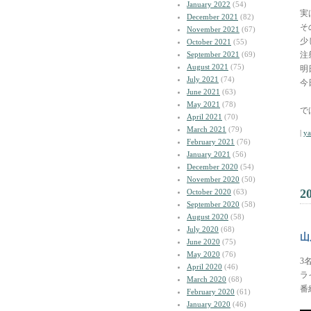
January 2022
(54)
実
December 2021
(82)
そ
November 2021
(67)
少
October 2021
(55)
September 2021
(69)
注
August 2021
(75)
明
July 2021
(74)
今
June 2021
(63)
May 2021
(78)
で
April 2021
(70)
March 2021
(79)
|
y
February 2021
(76)
January 2021
(56)
December 2020
(54)
November 2020
(50)
2
October 2020
(63)
September 2020
(58)
August 2020
(58)
July 2020
(68)
山
June 2020
(75)
May 2020
(76)
3
April 2020
(46)
ラ
March 2020
(68)
番
February 2020
(61)
January 2020
(46)