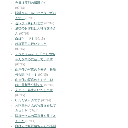
今日は笑顔の撮影です
(07/18)
勝場さん、ありがとうござい
ます！
(07/16)
セレクトを行います
(07/16)
最後のお客様は大禅寺文子さ
ん
(07/16)
白ばら です
(07/15)
超真面目に行いました
(07/15)
デジカメwatch 山田まりやち
ゃんを中心に話しています
(07/15)
山岸伸の写真のキモチ 最新
号公開です～！
(07/15)
山岸伸の写真のキモチ 13
時に最新号公開です
(07/15)
久々に、審査をいたします
(07/15)
いただきものです
(07/14)
片岡三果さんの写真展を見て
きました
(07/14)
塙真一さんの写真展を見てき
ました
(07/14)
白ばらで草野綾ちゃんの撮影