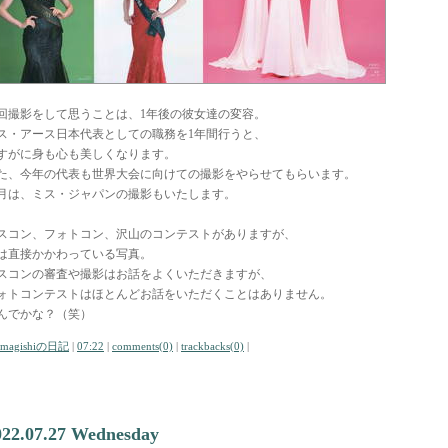
回撮影をして思うことは、1年後の彼女達の変容。
ス・アース日本代表としての職務を1年間行うと、
すがに身も心も美しくなります。
た、今年の代表も世界大会に向けての撮影をやらせてもらいます。
月は、ミス・ジャパンの撮影もいたします。
スコン、フォトコン、沢山のコンテストがありますが、
は直接かかわっている写真。
スコンの審査や撮影はお話をよくいただきますが、
ォトコンテストはほとんどお話をいただくことはありません。
んでかな？（笑）
amagishiの日記
|
07:22
|
comments(0)
|
trackbacks(0)
|
022.07.27 Wednesday