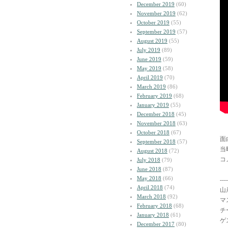
December 2019
(60)
November 2019
(62)
October 2019
(55)
September 2019
(57)
August 2019
(55)
July 2019
(89)
June 2019
(59)
May 2019
(58)
April 2019
(70)
March 2019
(86)
February 2019
(68)
January 2019
(55)
December 2018
(45)
November 2018
(63)
October 2018
(67)
面
September 2018
(57)
当
August 2018
(72)
コ
July 2018
(79)
June 2018
(87)
May 2018
(66)
----
April 2018
(74)
山
March 2018
(92)
マ
February 2018
(68)
チ
January 2018
(61)
ゲ
December 2017
(80)