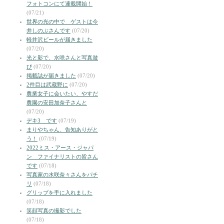
フォトコンにて連載開始！
(07/21)
世界の光の中で ゲストは今
井しのぶさんです
(07/20)
軽井沢ビールが届きました
(07/20)
光と影で、水咲さんと写真遊
び
(07/20)
掲載誌が届きました
(07/20)
2件目は武蔵野に
(07/20)
農業女子に会いたい、やすだ
農園の安田加奈子さんと
(07/20)
デキ3 です
(07/19)
まりやちゃん、告知ありがと
う！
(07/19)
2022ミス・アース・ジャパ
ン ファイナリストの皆さん
です
(07/18)
写真家の水咲奈々さんをパチ
リ
(07/18)
グリップを手に入れました
(07/18)
笑顔写真の撮影でした
(07/18)