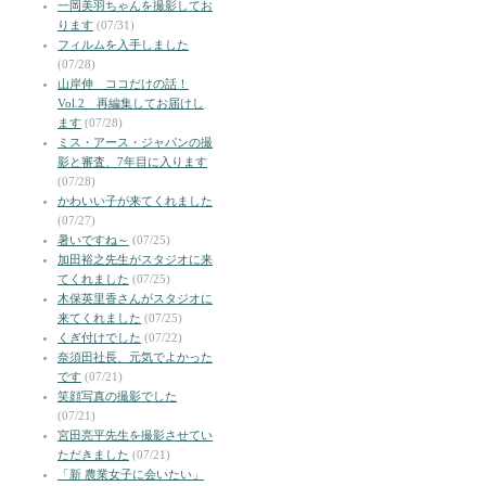
一岡美羽ちゃんを撮影してお
ります
(07/31)
フィルムを入手しました
(07/28)
山岸伸 ココだけの話！
Vol.2 再編集してお届けし
ます
(07/28)
ミス・アース・ジャパンの撮
影と審査、7年目に入ります
(07/28)
かわいい子が来てくれました
(07/27)
暑いですね～
(07/25)
加田裕之先生がスタジオに来
てくれました
(07/25)
木保英里香さんがスタジオに
来てくれました
(07/25)
くぎ付けでした
(07/22)
奈須田社長、元気でよかった
です
(07/21)
笑顔写真の撮影でした
(07/21)
宮田亮平先生を撮影させてい
ただきました
(07/21)
「新 農業女子に会いたい」