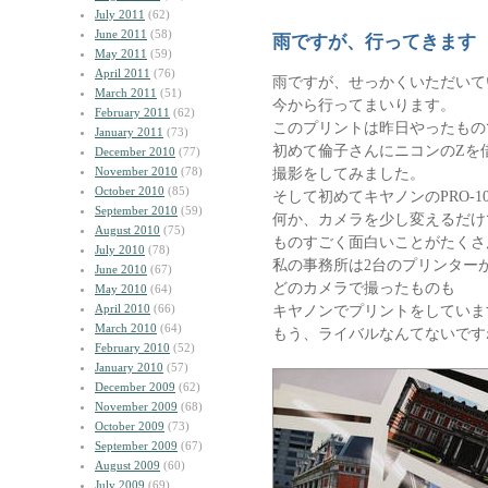
July 2011
(62)
June 2011
(58)
雨ですが、行ってきます
May 2011
(59)
April 2011
(76)
雨ですが、せっかくいただいて
March 2011
(51)
今から行ってまいります。
February 2011
(62)
このプリントは昨日やったもの
January 2011
(73)
初めて倫子さんにニコンのZを
December 2010
(77)
November 2010
(78)
撮影をしてみました。
October 2010
(85)
そして初めてキヤノンのPRO-1
September 2010
(59)
何か、カメラを少し変えるだけ
August 2010
(75)
ものすごく面白いことがたくさ
July 2010
(78)
私の事務所は2台のプリンター
June 2010
(67)
どのカメラで撮ったものも
May 2010
(64)
April 2010
(66)
キヤノンでプリントをしていま
March 2010
(64)
もう、ライバルなんてないです
February 2010
(52)
January 2010
(57)
December 2009
(62)
November 2009
(68)
October 2009
(73)
September 2009
(67)
August 2009
(60)
July 2009
(69)