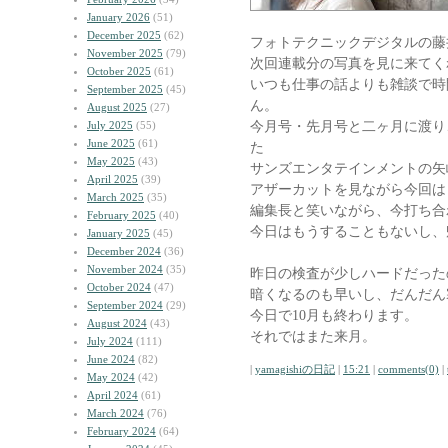
January 2026
(51)
December 2025
(62)
フォトテクニックデジタルの藤
November 2025
(79)
次回連載分の写真を見に来てく
October 2025
(61)
いつも仕事の話よりも雑談で時
September 2025
(45)
ん。
August 2025
(27)
今月号・先月号と二ヶ月に渡り、シグ
July 2025
(55)
June 2025
(61)
た
May 2025
(43)
サンズエンタテインメントの矢
April 2025
(39)
アザーカットを見ながら今回は
March 2025
(35)
編集長と笑いながら、今打ち合
February 2025
(40)
今日はもうすることもないし、
January 2025
(45)
December 2024
(36)
November 2024
(35)
昨日の検査が少しハードだった
October 2024
(47)
暗くなるのも早いし、だんだん
September 2024
(29)
今日で10月も終わります。
August 2024
(43)
それではまた来月。
July 2024
(111)
June 2024
(82)
|
yamagishiの日記
|
15:21
|
comments(0)
|
May 2024
(42)
April 2024
(61)
March 2024
(76)
February 2024
(64)