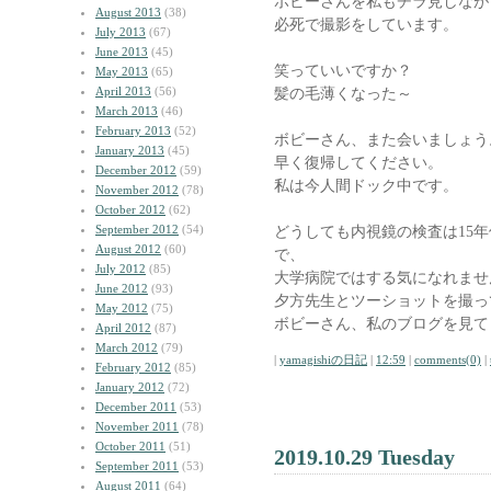
ボビーさんを私もチラ見しなが
August 2013
(38)
必死で撮影をしています。
July 2013
(67)
June 2013
(45)
笑っていいですか？
May 2013
(65)
April 2013
(56)
髪の毛薄くなった～
March 2013
(46)
February 2013
(52)
ボビーさん、また会いましょう
January 2013
(45)
早く復帰してください。
December 2012
(59)
私は今人間ドック中です。
November 2012
(78)
October 2012
(62)
September 2012
(54)
どうしても内視鏡の検査は15
August 2012
(60)
で、
July 2012
(85)
大学病院ではする気になれませ
June 2012
(93)
夕方先生とツーショットを撮っ
May 2012
(75)
ボビーさん、私のブログを見て
April 2012
(87)
March 2012
(79)
|
yamagishiの日記
|
12:59
|
comments(0)
|
February 2012
(85)
January 2012
(72)
December 2011
(53)
November 2011
(78)
October 2011
(51)
2019.10.29 Tuesday
September 2011
(53)
August 2011
(64)