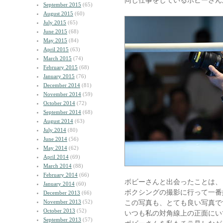
同じ仕事をしているボビーさん
September 2015
(65)
August 2015
(60)
July 2015
(65)
June 2015
(68)
May 2015
(84)
April 2015
(63)
March 2015
(74)
February 2015
(68)
January 2015
(76)
December 2014
(81)
November 2014
(59)
October 2014
(72)
September 2014
(68)
August 2014
(63)
July 2014
(80)
June 2014
(56)
May 2014
(62)
April 2014
(69)
March 2014
(88)
February 2014
(66)
ボビーさんと出会ったことは、
January 2014
(60)
ボクシングの撮影に行って一番
December 2013
(66)
November 2013
(52)
この写真も、とても良い写真で
October 2013
(52)
いつも私の対角線上の正面にい
September 2013
(57)