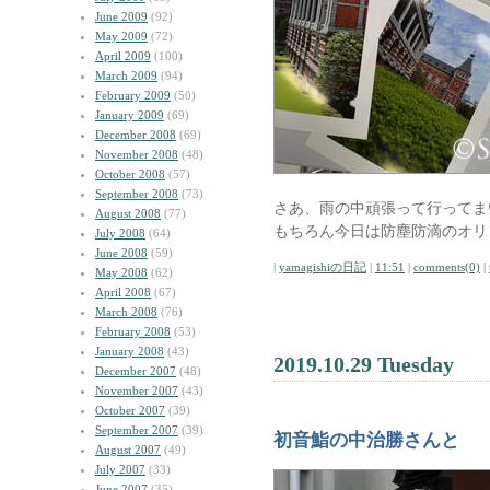
June 2009
(92)
May 2009
(72)
April 2009
(100)
March 2009
(94)
February 2009
(50)
January 2009
(69)
December 2008
(69)
November 2008
(48)
October 2008
(57)
September 2008
(73)
さあ、雨の中頑張って行ってま
August 2008
(77)
もちろん今日は防塵防滴のオリン
July 2008
(64)
June 2008
(59)
|
yamagishiの日記
|
11:51
|
comments(0)
|
May 2008
(62)
April 2008
(67)
March 2008
(76)
February 2008
(53)
January 2008
(43)
2019.10.29 Tuesday
December 2007
(48)
November 2007
(43)
October 2007
(39)
September 2007
(39)
初音鮨の中治勝さんと
August 2007
(49)
July 2007
(33)
June 2007
(35)