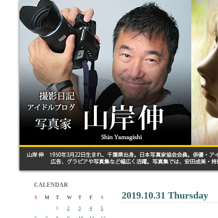
CALENDAR
2019.10.31 Thursday
S
M
T
W
T
F
S
1
2
3
4
5