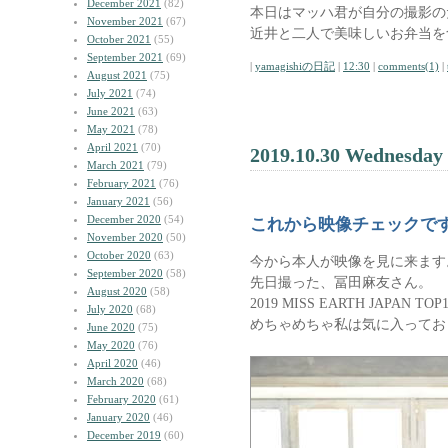
December 2021
(82)
本日はマッハ君が自分の撮影の
November 2021
(67)
近井と二人で美味しいお弁当を
October 2021
(55)
September 2021
(69)
|
yamagishiの日記
|
12:30
|
comments(1)
|
August 2021
(75)
July 2021
(74)
June 2021
(63)
May 2021
(78)
April 2021
(70)
2019.10.30 Wednesday
March 2021
(79)
February 2021
(76)
January 2021
(56)
December 2020
(54)
これから映像チェックで
November 2020
(50)
October 2020
(63)
今から本人が映像を見に来ます
September 2020
(58)
先日撮った、冨田麻友さん。
August 2020
(58)
2019 MISS EARTH JAPAN 
July 2020
(68)
めちゃめちゃ私は気に入ってお
June 2020
(75)
May 2020
(76)
April 2020
(46)
March 2020
(68)
February 2020
(61)
January 2020
(46)
December 2019
(60)