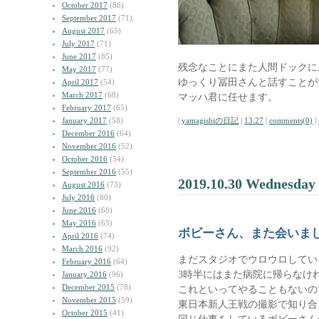
October 2017
(86)
September 2017
(71)
August 2017
(65)
July 2017
(71)
June 2017
(85)
残念なことにまた人間ドックに
May 2017
(77)
ゆっくり冨田さんと話すことが
April 2017
(54)
March 2017
(68)
マッハ君に任せます。
February 2017
(65)
January 2017
(58)
|
yamagishiの日記
|
13:27
|
comments(0)
|
December 2016
(64)
November 2016
(52)
October 2016
(54)
September 2016
(55)
2019.10.30 Wednesday
August 2016
(73)
July 2016
(80)
June 2016
(68)
May 2016
(65)
ボビーさん、また会いま
April 2016
(74)
March 2016
(92)
まだスタジオでウロウロしてい
February 2016
(64)
3時半にはまた病院に帰らなけ
January 2016
(96)
December 2015
(78)
これといってやることもないの
November 2015
(59)
東日本新人王戦の撮影で知り合
October 2015
(41)