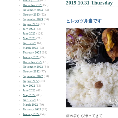
January 2024
(45)
2019.10.31 Thursday
December 2023
(58)
November 2023
(63)
October 2023
(52)
September 2023
(56)
ヒレカツ弁当です
August 2023
(27)
July 2023
(32)
June 2023
(124)
May 2023
(71)
April 2023
(64)
March 2023
(73)
February 2023
(84)
January 2023
(74)
December 2022
(76)
November 2022
(54)
October 2022
(77)
September 2022
(50)
August 2022
(54)
July 2022
(63)
June 2022
(68)
May 2022
(83)
April 2022
(70)
March 2022
(79)
February 2022
(65)
January 2022
(54)
歯医者から帰ってきて