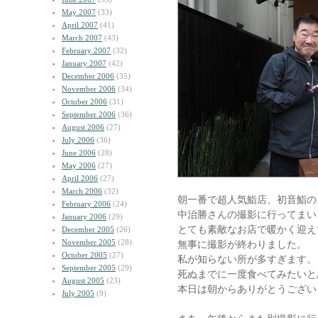
May 2007
(33)
April 2007
(41)
March 2007
(43)
February 2007
(32)
January 2007
(42)
December 2006
(35)
November 2006
(34)
October 2006
(31)
September 2006
(36)
August 2006
(27)
July 2006
(36)
June 2006
(28)
May 2006
(27)
April 2006
(27)
March 2006
(32)
朝一番で超人気鮨店、初音鮨の
February 2006
(24)
中治勝さんの撮影に行ってまい
January 2006
(29)
とても素敵なお店で暖かく迎え
December 2005
(26)
November 2005
(28)
無事に撮影が終わりました。
October 2005
(27)
私が知らない所が多すぎます。
September 2005
(29)
死ぬまでに一度食べてみたいと
August 2005
(23)
本日は朝からありがとうござい
July 2005
(9)