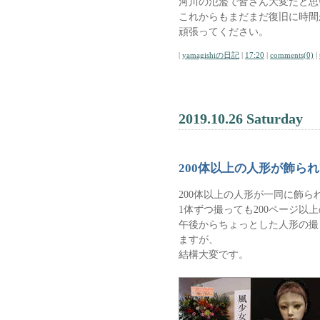
河川の氾濫で皆さん大変だと思
これからもまだまだ復旧に時間
頑張ってください。
|
yamagishiの日記
|
17:20
|
comments(0)
|
2019.10.26 Saturday
200体以上の人形が飾ら
200体以上の人形が一同に飾ら
1体ずつ撮っても200ページ以
午後からちょっとした人形の撮
ますが、
結構大変です。