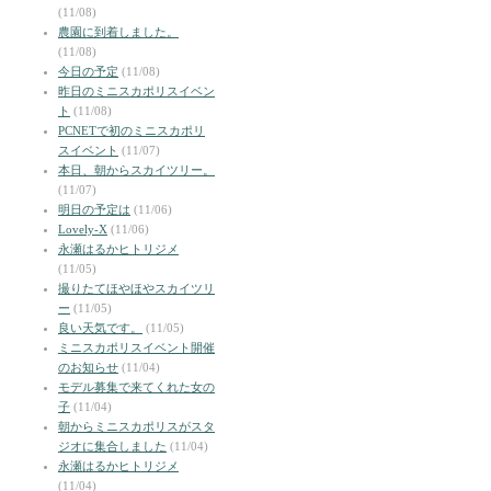
(11/08)
農園に到着しました。
(11/08)
今日の予定
(11/08)
昨日のミニスカポリスイベン
ト
(11/08)
PCNETで初のミニスカポリ
スイベント
(11/07)
本日、朝からスカイツリー。
(11/07)
明日の予定は
(11/06)
Lovely-X
(11/06)
永瀬はるかヒトリジメ
(11/05)
撮りたてほやほやスカイツリ
ー
(11/05)
良い天気です。
(11/05)
ミニスカポリスイベント開催
のお知らせ
(11/04)
モデル募集で来てくれた女の
子
(11/04)
朝からミニスカポリスがスタ
ジオに集合しました
(11/04)
永瀬はるかヒトリジメ
(11/04)