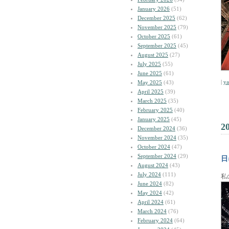
January 2026
(51)
December 2025
(62)
November 2025
(79)
October 2025
(61)
September 2025
(45)
August 2025
(27)
July 2025
(55)
June 2025
(61)
|
y
May 2025
(43)
April 2025
(39)
March 2025
(35)
February 2025
(40)
January 2025
(45)
2
December 2024
(36)
November 2024
(35)
October 2024
(47)
September 2024
(29)
日
August 2024
(43)
July 2024
(111)
私
June 2024
(82)
May 2024
(42)
April 2024
(61)
March 2024
(76)
February 2024
(64)