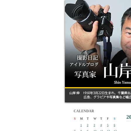
CALENDAR
2
S
M
T
W
T
F
S
1
2
3
4
5
6