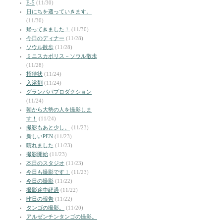
E-5
(11/30)
日にちを遡っていきます。
(11/30)
帰ってきました！
(11/30)
今日のディナー
(11/28)
ソウル散歩
(11/28)
ミニスカポリス－ソウル散歩
(11/28)
招待状
(11/24)
入浴剤
(11/24)
グランパパプロダクション
(11/24)
朝から大勢の人を撮影しま
す！
(11/24)
撮影もあと少し。
(11/23)
新しいPEN
(11/23)
晴れました
(11/23)
撮影開始
(11/23)
本日のスタジオ
(11/23)
今日も撮影です！
(11/23)
今日の撮影
(11/22)
撮影途中経過
(11/22)
昨日の報告
(11/22)
タンゴの撮影。
(11/20)
アルゼンチンタンゴの撮影。