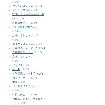
(11/20)
オリンパスレンズ
(11/19)
オリンパスE-P2
(11/19)
T-FM「世界の光の中で」収
録
(11/19)
昨夜の食事会
(11/19)
今日の撮影は魚ちゃん
(11/18)
永瀬はるかヒトリジメ
(11/18)
新曲ダンスレッスン
(11/17)
山岸伸のカメラアシスタント
を緊急募集します
(11/17)
永瀬はるかヒトリジメ
(11/17)
ワッフル
(11/17)
no title
(11/17)
大学病院のレストランからス
カイツリー。
(11/17)
女優
(11/16)
お土産を頂きました。
(11/16)
今日の採血。
(11/16)
今日もスカイツリーをぱち
り。
(11/16)