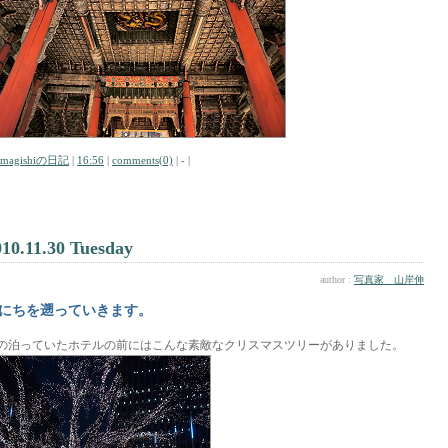
amagishiの日記
|
16:56
|
comments(0)
| - |
010.11.30 Tuesday
author :
写真家 山岸伸
にちを遡っていきます。
の泊っていたホテルの前にはこんな素敵なクリスマスツリーがありました。