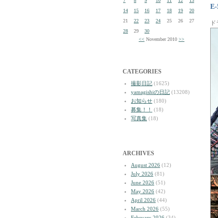
7
8
9
10
11
12
13
E-
14
15
16
17
18
19
20
21
22
23
24
25
26
27
ド
28
29
30
<<
November 2010
>>
CATEGORIES
撮影日記
(1625)
yamagishiの日記
(13208)
お知らせ
(180)
募集！！
(18)
写真集
(18)
ARCHIVES
August 2026
(12)
July 2026
(81)
June 2026
(51)
May 2026
(42)
April 2026
(44)
March 2026
(55)
February 2026
(34)