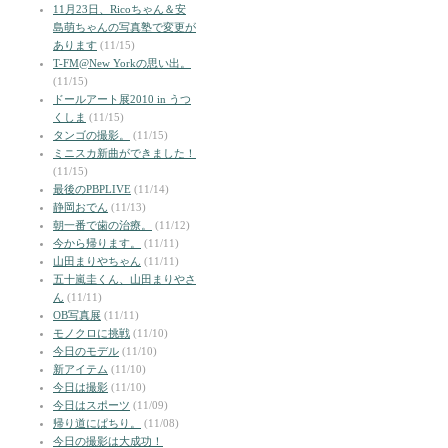
11月23日、Ricoちゃん＆安
島萌ちゃんの写真塾で変更が
あります
(11/15)
T-FM@New Yorkの思い出。
(11/15)
ドールアート展2010 in うつ
くしま
(11/15)
タンゴの撮影。
(11/15)
ミニスカ新曲ができました！
(11/15)
最後のPBPLIVE
(11/14)
静岡おでん
(11/13)
朝一番で歯の治療。
(11/12)
今から帰ります。
(11/11)
山田まりやちゃん
(11/11)
五十嵐圭くん、山田まりやさ
ん
(11/11)
OB写真展
(11/11)
モノクロに挑戦
(11/10)
今日のモデル
(11/10)
新アイテム
(11/10)
今日は撮影
(11/10)
今日はスポーツ
(11/09)
帰り道にぱちり。
(11/08)
今日の撮影は大成功！