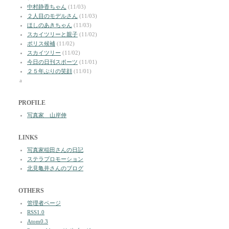
中村静香ちゃん
(11/03)
２人目のモデルさん
(11/03)
ほしのあきちゃん
(11/03)
スカイツリーと親子
(11/02)
ポリス候補
(11/02)
スカイツリー
(11/02)
今日の日刊スポーツ
(11/01)
２５年ぶりの笑顔
(11/01)
a
PROFILE
写真家 山岸伸
LINKS
写真家稲田さんの日記
ステラプロモーション
北見亀井さんのブログ
OTHERS
管理者ページ
RSS1.0
Atom0.3