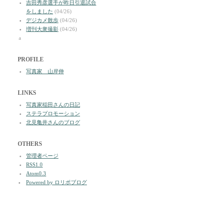
吉田秀彦選手が昨日引退試合
をしました
(04/26)
デジカメ散歩
(04/26)
増刊大衆撮影
(04/26)
a
PROFILE
写真家 山岸伸
LINKS
写真家稲田さんの日記
ステラプロモーション
北見亀井さんのブログ
OTHERS
管理者ページ
RSS1.0
Atom0.3
Powered by ロリポブログ