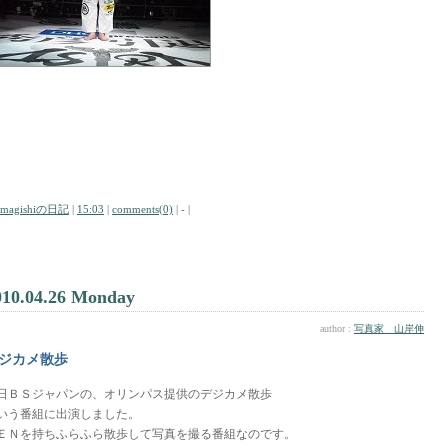
amagishiの日記
|
15:03
|
comments(0)
| - |
010.04.26 Monday
author :
写真家 山岸伸
ジカメ散歩
日ＢＳジャパンの、オリンパス提供のデジカメ散歩
いう番組に出演しました。
ＥＮを持ちふらふら散歩して写真を撮る番組なのです。