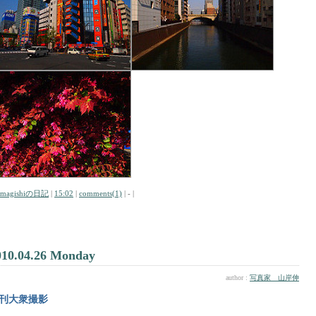
amagishiの日記
|
15:02
|
comments(1)
| - |
010.04.26 Monday
author :
写真家 山岸伸
刊大衆撮影