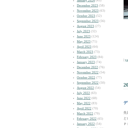
January 2024
(45)
December 2023
(58)
November 2023
(63)
October 2023
(52)
September 2023
(56)
August 2023
(27)
July 2023
(32)
June 2023
(124)
May 2023
(71)
April 2023
(64)
March 2023
(73)
February 2023
(84)
|
y
January 2023
(74)
December 2022
(76)
November 2022
(54)
October 2022
(77)
September 2022
(50)
2
August 2022
(54)
July 2022
(63)
June 2022
(68)
デ
May 2022
(83)
April 2022
(70)
先
March 2022
(79)
と
February 2022
(65)
January 2022
(54)
Ｐ