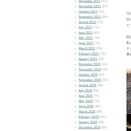
December 2021
(82)
November 2021
(67)
October 2021
(55)
今
September 2021
(69)
目
August 2021
(75)
と
July 2021
(74)
June 2021
(63)
秋
May 2021
(78)
私
April 2021
(70)
March 2021
(79)
Ｐ
February 2021
(76)
事
January 2021
(56)
December 2020
(54)
November 2020
(50)
October 2020
(63)
September 2020
(58)
August 2020
(58)
July 2020
(68)
June 2020
(75)
May 2020
(76)
April 2020
(46)
March 2020
(68)
February 2020
(61)
January 2020
(46)
December 2019
(60)