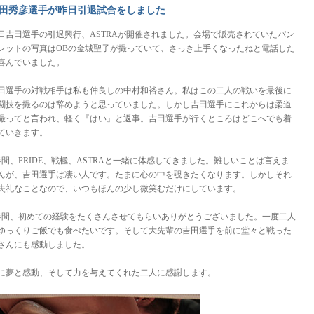
田秀彦選手が昨日引退試合をしました
日吉田選手の引退興行、ASTRAが開催されました。会場で販売されていたパン
レットの写真はOBの金城聖子が撮っていて、さっき上手くなったねと電話した
喜んでいました。
田選手の対戦相手は私も仲良しの中村和裕さん。私はこの二人の戦いを最後に
闘技を撮るのは辞めようと思っていました。しかし吉田選手にこれからは柔道
撮ってと言われ、軽く『はい』と返事。吉田選手が行くところはどこへでも着
ていきます。
年間、PRIDE、戦極、ASTRAと一緒に体感してきました。難しいことは言えま
んが、吉田選手は凄い人です。たまに心の中を覗きたくなります。しかしそれ
失礼なことなので、いつもほんの少し微笑むだけにしています。
年間、初めての経験をたくさんさせてもらいありがとうございました。一度二人
ゆっくりご飯でも食べたいです。そして大先輩の吉田選手を前に堂々と戦った
さんにも感動しました。
に夢と感動、そして力を与えてくれた二人に感謝します。