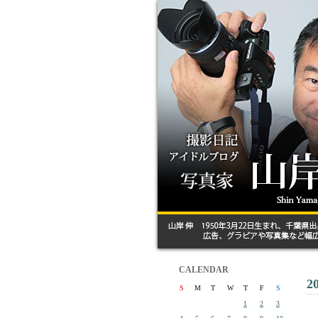
CALENDAR
2
S
M
T
W
T
F
S
1
2
3