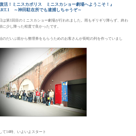
復活！ミニスカポリス ミニスカショー劇場へようこそ！』
ART.1 ～神田駐在所でも逮捕しちゃうぞ～
日は第1回目のミニスカショー劇場が行われました。雨もギリギリ降らず、終わ
頃に少し降った程度で良かったです。
始のだいぶ前から整理券をもらうためのお客さんが長蛇の列を作っていまし
。
して14時、いよいよスタート