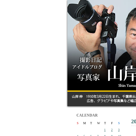
CALENDAR
2
S
M
T
W
T
F
S
1
2
3