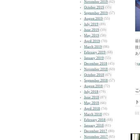
November 2019
(62)
October 2019
(55)
September 2019
(57)
August 2019
(55)
July 2019
(89)
June 2019
(59)
May 2019
(58)
最
April 2019
(70)
March 2019
(86)
後
February 2019
(68)
あ
January 2019
(55)
December 2018
(45)
|
y
November 2018
(63)
October 2018
(67)
September 2018
(57)
August 2018
(72)
こ
July 2018
(79)
June 2018
(87)
ト
May 2018
(66)
April 2018
(74)
| | |
March 2018
(92)
February 2018
(68)
January 2018
(61)
December 2017
(80)
November 2017
(65)