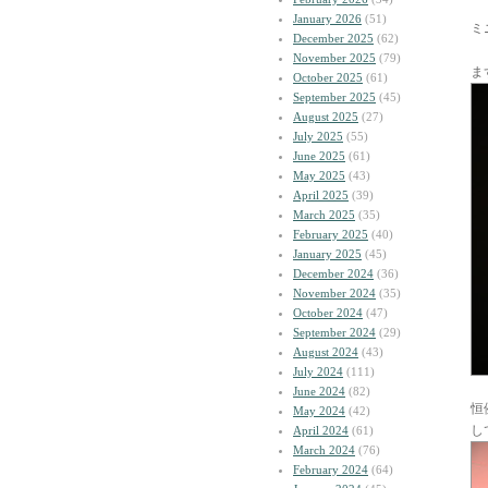
January 2026
(51)
ミ
December 2025
(62)
November 2025
(79)
ま
October 2025
(61)
September 2025
(45)
August 2025
(27)
July 2025
(55)
June 2025
(61)
May 2025
(43)
April 2025
(39)
March 2025
(35)
February 2025
(40)
January 2025
(45)
December 2024
(36)
November 2024
(35)
October 2024
(47)
September 2024
(29)
August 2024
(43)
July 2024
(111)
June 2024
(82)
恒
May 2024
(42)
し
April 2024
(61)
March 2024
(76)
February 2024
(64)