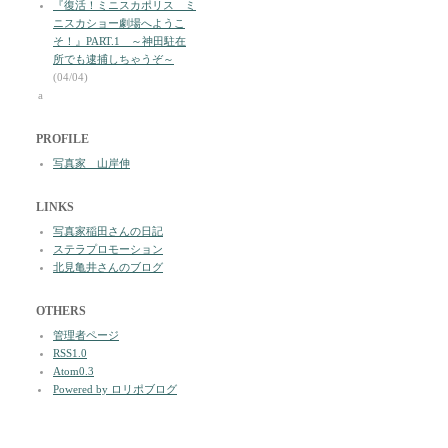
『復活！ミニスカポリス ミ
ニスカショー劇場へようこ
そ！』PART.1 ～神田駐在
所でも逮捕しちゃうぞ～
(04/04)
a
PROFILE
写真家 山岸伸
LINKS
写真家稲田さんの日記
ステラプロモーション
北見亀井さんのブログ
OTHERS
管理者ページ
RSS1.0
Atom0.3
Powered by ロリポブログ