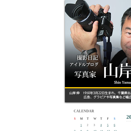
CALENDAR
2
S
M
T
W
T
F
S
1
2
3
4
5
6