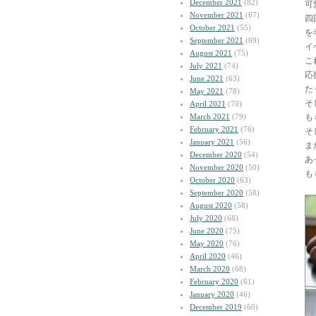
December 2021
(82)
可
November 2021
(67)
四
October 2021
(55)
を
September 2021
(69)
イ
August 2021
(75)
こ
July 2021
(74)
応
June 2021
(63)
た
May 2021
(78)
そ
April 2021
(70)
March 2021
(79)
も
February 2021
(76)
そ
January 2021
(56)
ま
December 2020
(54)
あ
November 2020
(50)
もも
October 2020
(63)
September 2020
(58)
August 2020
(58)
July 2020
(68)
June 2020
(75)
May 2020
(76)
April 2020
(46)
March 2020
(68)
February 2020
(61)
January 2020
(46)
December 2019
(60)