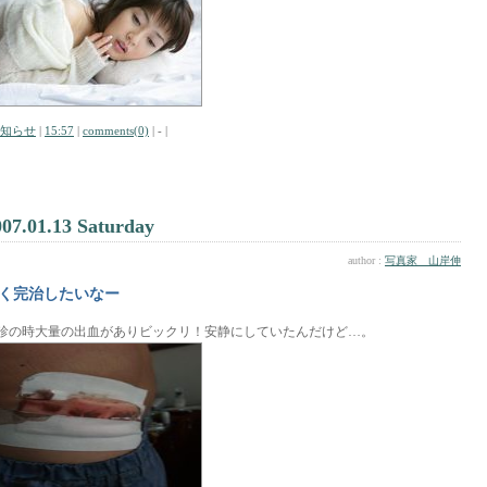
知らせ
|
15:57
|
comments(0)
| - |
007.01.13 Saturday
author :
写真家 山岸伸
く完治したいなー
診の時大量の出血がありビックリ！安静にしていたんだけど…。