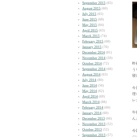
September 2015
(65)
August 2015
(60)
July 2015
(65)
June 2015
(68)
May 2015
(84)
April 2015
(63)
March 2015
(74)
February 2015
(68)
January 2015
(76)
December 2014
(81)
November 2014
(59)
昨
October 2014
(72)
September 2014
(68)
う
August 2014
(63)
寝
July 2014
(80)
June 2014
(56)
今
May 2014
(62)
理
April 2014
(69)
レ
March 2014
(88)
February 2014
(66)
午
January 2014
(60)
ん
December 2013
(66)
November 2013
(52)
October 2013
(52)
今
September 2013
(57)
ジ