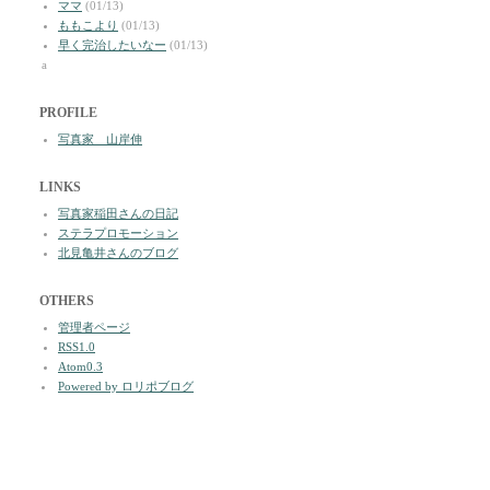
ママ
(01/13)
ももこより
(01/13)
早く完治したいなー
(01/13)
a
PROFILE
写真家 山岸伸
LINKS
写真家稲田さんの日記
ステラプロモーション
北見亀井さんのブログ
OTHERS
管理者ページ
RSS1.0
Atom0.3
Powered by ロリポブログ