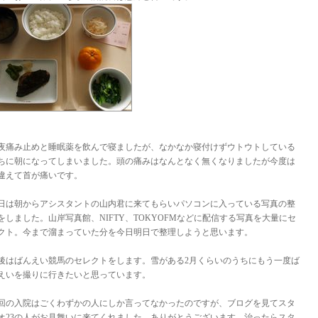
夜痛み止めと睡眠薬を飲んで寝ましたが、なかなか寝付けずウトウトしている
ちに朝になってしまいました。頭の痛みはなんとなく無くなりましたが今度は
違えて首が痛いです。
日は朝からアシスタントの山内君に来てもらいパソコンに入っている写真の整
をしました。山岸写真館、NIFTY、TOKYOFMなどに配信する写真を大量にセ
クト。今まで溜まっていた分を今日明日で整理しようと思います。
後はばんえい競馬のセレクトをします。雪がある2月くらいのうちにもう一度ば
えいを撮りに行きたいと思っています。
回の入院はごくわずかの人にしか言ってなかったのですが、ブログを見てスタ
オ23の人がお見舞いに来てくれました。ありがとうございます。治ったらスタ