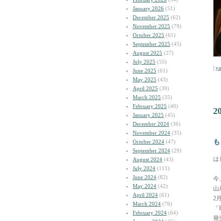
January 2026
(51)
December 2025
(62)
November 2025
(79)
October 2025
(61)
September 2025
(45)
August 2025
(27)
July 2025
(55)
|
y
June 2025
(61)
May 2025
(43)
April 2025
(39)
March 2025
(35)
February 2025
(40)
2
January 2025
(45)
December 2024
(36)
November 2024
(35)
も
October 2024
(47)
September 2024
(29)
は
August 2024
(43)
July 2024
(111)
June 2024
(82)
今
May 2024
(42)
山
April 2024
(61)
2
March 2024
(76)
「
February 2024
(64)
発