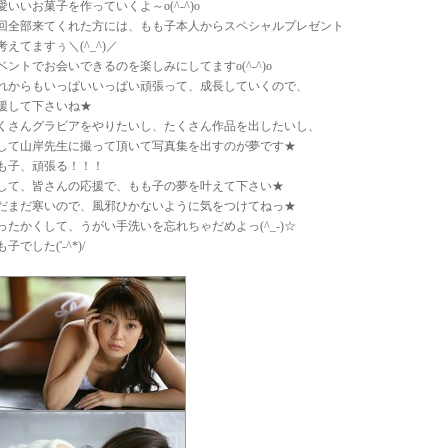
愛いいお菓子を作っていくよ～o(^-^)o
回全部来てくれた方には、もも子本人からスペシャルプレゼント
考えてますぅ＼(^_^)／
ベントでお会いできるのを楽しみにしてますo(^-^)o
れからもいっぱいいっぱい頑張って、成長していくので、
援して下さいね★
くさんグラビアをやりたいし、たくさん作品を出したいし、
して山岸先生に撮って頂いて写真集を出すのが夢です★
も子、頑張る！！！
して、皆さんの応援で、もも子の夢を叶えて下さい★
だまだ寒いので、風邪ひかないように気をつけてねっ★
ったかくして、うがい手洗いを忘れちゃだめよっ(^_-)☆
子でした('-^*)/