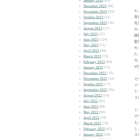
January 2024
(45)
December 2023
(58)
も
November 2023
(63)
真
October 2023
(52)
September 2023
(56)
先
August 2023
(27)
今
July 2023
(32)
挑
June 2023
(124)
緊
May 2023
(71)
今
April 2023
(64)
た
March 2023
(73)
今
February 2023
(84)
ぜ
January 2023
(74)
December 2022
(76)
November 2022
(54)
そし
October 2022
(77)
イ
September 2022
(50)
１
August 2022
(54)
３
July 2022
(63)
June 2022
(68)
１
May 2022
(83)
で
April 2022
(70)
も
March 2022
(79)
し
February 2022
(65)
January 2022
(54)
３