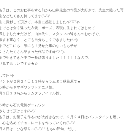
も子は、このお仕事をする前から山岸先生の作品が大好きで、先生の撮った写
集などたくさん持ってます(^-^)/
生に撮影して頂けて、本当に感動しましたo(^▽^)o
までとは全く違った衣装、ポーズ、表現に生まれてはじめて
戦しました★だけど、山岸先生、スタッフの皆さんのおかげで、
張する事なく、とても自分らしくできました(^-^)/
までどこにも、誰にも！見せた事のないもも子が
くさんたくさん詰まった作品ですo(^▽^)o
まで生きてきた中で一番頑張りました！！！！！なので、
ひ見て欲しいです☆★☆
て(^-^)/
ベントが２月２４日１３時からラムタラ秋葉原で★
５時からヤマギワソフトアニメ館。
月３日１３時からラムタラアイドル館。
５時から石丸電気ゲームワン
やらせて頂けます(^-^)/
も子は、お菓子を作るのが大好きなので、２月２４日はバレンタインも近い
、心を込めてチョコレートを作っていくね(^-^)/
月３日は、ひな祭り～(^-^)/「ももの節句」だし、