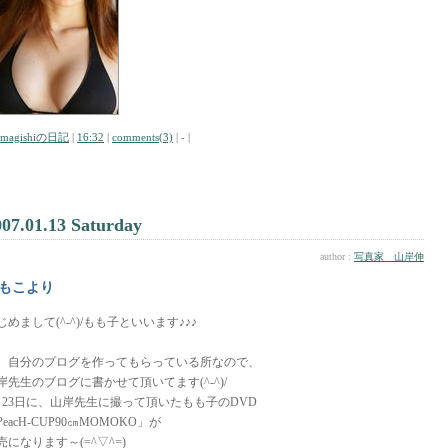
amagishiの日記
|
16:32
|
comments(3)
| - |
007.01.13 Saturday
author :
写真家 山岸伸
もこより
じめまして(^-^)/もも子といいます♪♪♪
、自分のブログを作ってもらっている所なので、
岸先生のブログに書かせて頂いてます(^-^)/
月23日に、山岸先生に撮って頂いたもも子のDVD
PeacH-CUP90㎝MOMOKO」が
売になります～(=^▽^=)