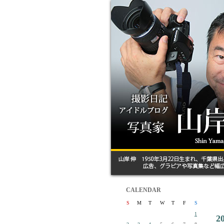
CALENDAR
S
M
T
W
T
F
S
1
2