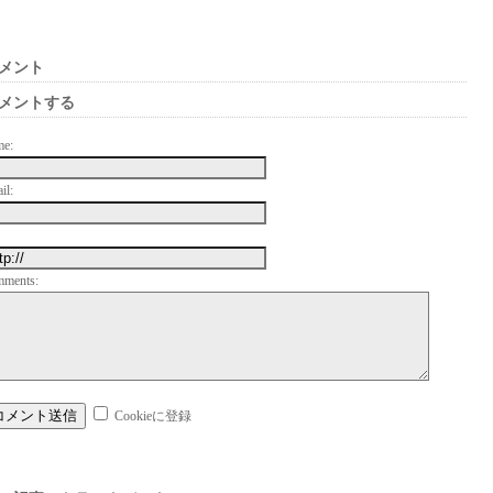
メント
メントする
me:
il:
mments:
Cookieに登録