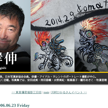
<< 東真彌君撮影三日目
|
main
|
川村ひかるさんイベント >>
006.06.23 Friday