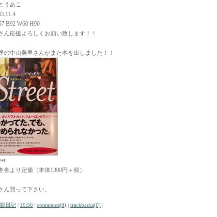
とうあこ
3.11.4
57 B92 W60 H90
さん応援よろしくお願い致します！！
達の中山美里さんがまた本を出しました！！
eet
冬舎より定価（本体1300円＋税）
さん買って下さい。
影日記
|
19:50
|
comments(0)
|
trackbacks(0)
|