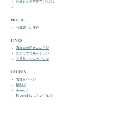
沖縄ロケ無事終了
(06/23)
a
PROFILE
写真家 山岸伸
LINKS
写真家稲田さんの日記
ステラプロモーション
北見亀井さんのブログ
OTHERS
管理者ページ
RSS1.0
Atom0.3
Powered by ロリポブログ