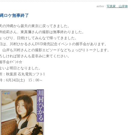
author :
写真家 山岸伸
縄ロケ無事終了
天の沖縄から曇天の東京に戻ってきました。
井絵莉さん、東真彌さんの撮影は無事終わりました。
ょっぴり、日焼けしてみんなで帰ってきました。
日は、川村ひかるさんDVD発売記念イベントの握手会があります。
、山岸も川村さんとの撮影エピソードなどちょっぴりトークします。
ろしければ皆さんも是非みに来てください。
握手会ｲﾍﾞﾝﾄ☆
よいよ明日となりました。
所：秋葉原 石丸電気ソフト1
時：6月24日(土) 15：00～