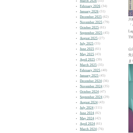
March 2026
(55)
February 2026
(34)
January 2026
(51)
December 2025
(62)
川
November 2025
(79)
「
October 2025
(61)
L
September 2025
(45)
T
August 2025
(27)
July 2025
(55)
June 2025
(61)
山
May 2025
(43)
先
April 2025
(39)
ま
March 2025
(35)
February 2025
(40)
January 2025
(45)
December 2024
(36)
November 2024
(35)
October 2024
(47)
September 2024
(29)
August 2024
(43)
July 2024
(111)
June 2024
(82)
May 2024
(42)
April 2024
(61)
March 2024
(76)