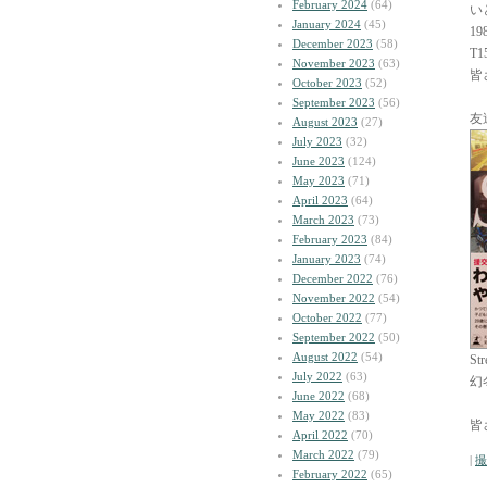
February 2024
(64)
い
January 2024
(45)
198
December 2023
(58)
T1
November 2023
(63)
皆
October 2023
(52)
September 2023
(56)
友
August 2023
(27)
July 2023
(32)
June 2023
(124)
May 2023
(71)
April 2023
(64)
March 2023
(73)
February 2023
(84)
January 2023
(74)
December 2022
(76)
November 2022
(54)
October 2022
(77)
September 2022
(50)
August 2022
(54)
Str
July 2022
(63)
幻
June 2022
(68)
May 2022
(83)
皆
April 2022
(70)
March 2022
(79)
|
撮
February 2022
(65)