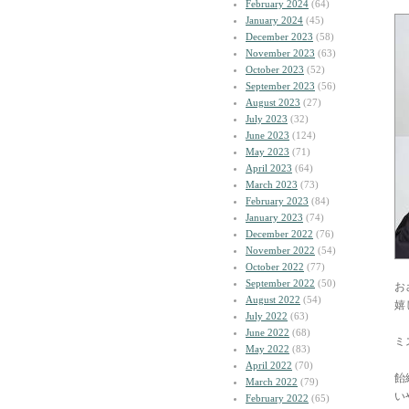
February 2024
(64)
January 2024
(45)
December 2023
(58)
November 2023
(63)
October 2023
(52)
September 2023
(56)
August 2023
(27)
July 2023
(32)
June 2023
(124)
May 2023
(71)
April 2023
(64)
March 2023
(73)
February 2023
(84)
January 2023
(74)
December 2022
(76)
November 2022
(54)
October 2022
(77)
September 2022
(50)
お
August 2022
(54)
嬉
July 2022
(63)
June 2022
(68)
ミ
May 2022
(83)
April 2022
(70)
飴
March 2022
(79)
い
February 2022
(65)