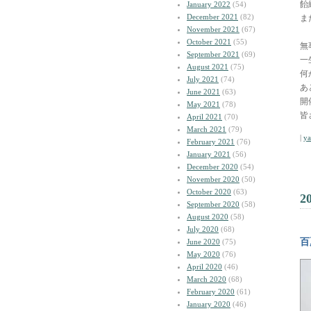
飴
January 2022
(54)
December 2021
(82)
ま
November 2021
(67)
October 2021
(55)
無
September 2021
(69)
一
August 2021
(75)
何
July 2021
(74)
あ
June 2021
(63)
開
May 2021
(78)
皆
April 2021
(70)
March 2021
(79)
|
y
February 2021
(76)
January 2021
(56)
December 2020
(54)
November 2020
(50)
October 2020
(63)
2
September 2020
(58)
August 2020
(58)
July 2020
(68)
百
June 2020
(75)
May 2020
(76)
April 2020
(46)
March 2020
(68)
February 2020
(61)
January 2020
(46)