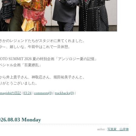
さかのレジェンドたちがスタジオに来てくれました。
や～、嬉しいな。午前中はこれで一旦休憩。
HOTO SUMMIT 2026 夏の特別企画「アンソロジー夏の記憶」
ペシャル企画「百夏繚乱」
から井上貴子さん、神取忍さん、堀田祐美子さんと。
りがとうございました。
amagishiの日記
|
03:24
|
comments(0)
|
trackbacks(0)
|
026.08.03 Monday
author :
写真家 山岸伸