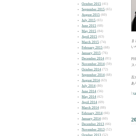
October 2015
(41)
September 2015
(65)
August 2015
(60)
July 2015
(65)
June 2015
(68)
May 2015
(84)
April 2015
(63)
ま
March 2015
(74)
い
February 2015
(68)
January 2015
(76)
December 2014
(81)
P
November 2014
(59)
ス
October 2014
(72)
September 2014
(68)
左
August 2014
(63)
あ
July 2014
(80)
June 2014
(56)
|
y
May 2014
(62)
April 2014
(69)
March 2014
(88)
February 2014
(66)
January 2014
(60)
2
December 2013
(66)
November 2013
(52)
October 2013
(52)