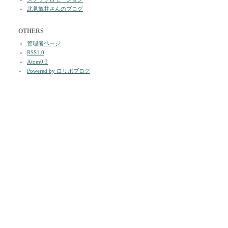
北見亀井さんのブログ
OTHERS
管理者ページ
RSS1.0
Atom0.3
Powered by ロリポブログ