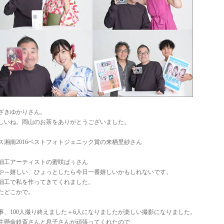
ざきゆかりさん。
しいね。岡山のお茶をありがとうございました。
ス湘南2016ベストフォトジェニック賞の来栖里紗さん
細工アーティストの蜜咲ばぅさん
や～嬉しい、ひょっとしたら今日一番嬉しいかもしれないです。
細工で私を作ってきてくれました。
たどこかで。
事、100人撮り終えました＋6人になりましたが楽しい撮影になりました。
生懸命鉄斎さんと息子さんが頑張ってくれたので