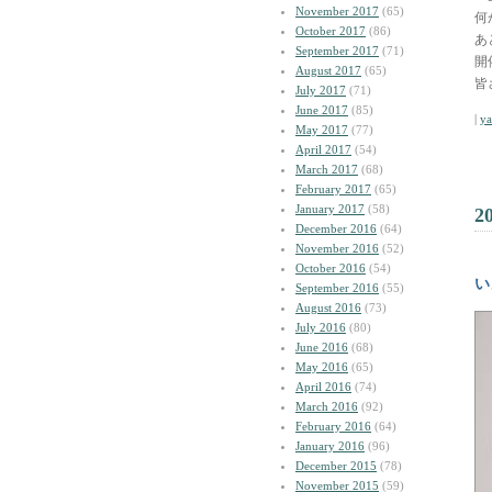
November 2017
(65)
何
October 2017
(86)
あ
September 2017
(71)
開
August 2017
(65)
皆
July 2017
(71)
June 2017
(85)
|
y
May 2017
(77)
April 2017
(54)
March 2017
(68)
February 2017
(65)
January 2017
(58)
2
December 2016
(64)
November 2016
(52)
October 2016
(54)
い
September 2016
(55)
August 2016
(73)
July 2016
(80)
June 2016
(68)
May 2016
(65)
April 2016
(74)
March 2016
(92)
February 2016
(64)
January 2016
(96)
December 2015
(78)
November 2015
(59)