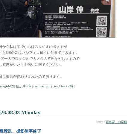
日から私は午後からはスタジオに出ますが
井とOBの皆はパシフィコ横浜に仕事で行きます。
日間一人でスタジオでカメラの整理などしますので
し有志がいたら手伝いに来てください。
日は撮影が終わり疲れたので帰ります。
amagishiの日記
|
06:06
|
comments(0)
|
trackbacks(0)
|
026.08.03 Monday
author :
写真家 山岸伸
夏繚乱、撮影無事終了