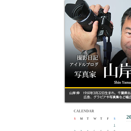
CALENDAR
2
S
M
T
W
T
F
S
1