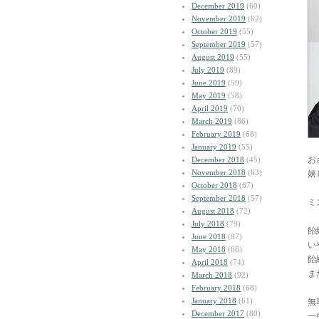
December 2019
(60)
November 2019
(62)
October 2019
(55)
September 2019
(57)
August 2019
(55)
July 2019
(89)
June 2019
(59)
May 2019
(58)
April 2019
(70)
March 2019
(86)
February 2019
(68)
January 2019
(55)
お
December 2018
(45)
November 2018
(63)
嬉
October 2018
(67)
September 2018
(57)
ミ
August 2018
(72)
July 2018
(79)
飴
June 2018
(87)
い
May 2018
(66)
飴
April 2018
(74)
ま
March 2018
(92)
February 2018
(68)
January 2018
(61)
無
December 2017
(80)
一