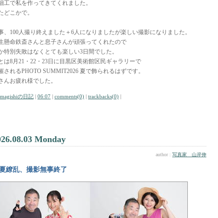
細工で私を作ってきてくれました。
たどこかで。
事、100人撮り終えました＋6人になりましたが楽しい撮影になりました。
生懸命鉄斎さんと息子さんが頑張ってくれたので
か特別失敗はなくとても楽しい3日間でした。
とは8月21・22・23日に目黒区美術館区民ギャラリーで
催されるPHOTO SUMMIT2026 夏で飾られるはずです。
さんお疲れ様でした。
amagishiの日記
|
06:07
|
comments(0)
|
trackbacks(0)
|
026.08.03 Monday
author :
写真家 山岸伸
夏繚乱、撮影無事終了