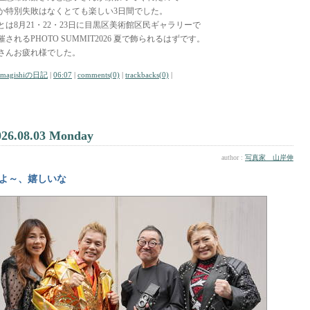
か特別失敗はなくとても楽しい3日間でした。
とは8月21・22・23日に目黒区美術館区民ギャラリーで
催されるPHOTO SUMMIT2026 夏で飾られるはずです。
さんお疲れ様でした。
amagishiの日記
|
06:07
|
comments(0)
|
trackbacks(0)
|
026.08.03 Monday
author :
写真家 山岸伸
よ～、嬉しいな