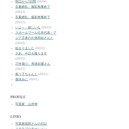
明日から3日間
(08/04)
百夏繚乱、撮影無事終了
(08/03)
百夏繚乱、撮影無事終了
(08/03)
いよ～、嬉しいな
(08/03)
スポールブール日本代表・ア
ジア王者の久保田結さんと
(08/03)
始まりました
(08/02)
さあ、今日も撮ります
(08/02)
25年振り、和泉妃夏さん
(08/01)
南々子ちゃんと
(08/01)
昼休みに
(08/01)
a
PROFILE
写真家 山岸伸
LINKS
写真家稲田さんの日記
ステラプロモーション