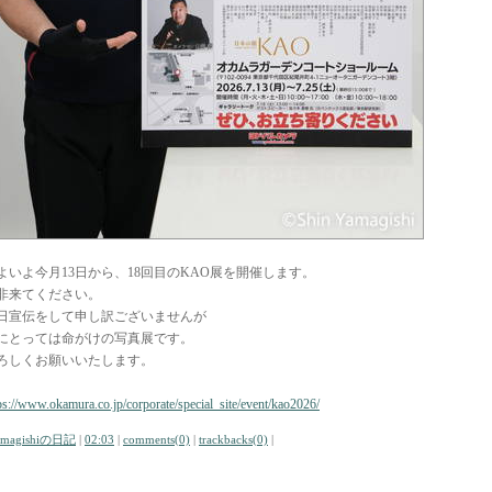
よいよ今月13日から、18回目のKAO展を開催します。
非来てください。
日宣伝をして申し訳ございませんが
にとっては命がけの写真展です。
ろしくお願いいたします。
ps://www.okamura.co.jp/corporate/special_site/event/kao2026/
amagishiの日記
|
02:03
|
comments(0)
|
trackbacks(0)
|