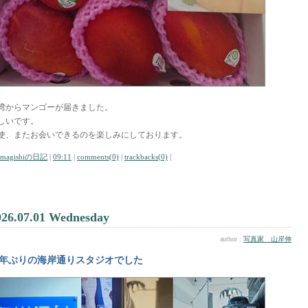
湾からマンゴーが届きました。
しいです。
使、またお会いできるのを楽しみにしております。
amagishiの日記
|
09:11
|
comments(0)
|
trackbacks(0)
|
026.07.01 Wednesday
author :
写真家 山岸伸
年ぶりの海岸通りスタジオでした