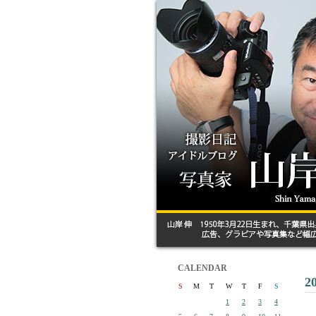
CALENDAR
2
S
M
T
W
T
F
S
1
2
3
4