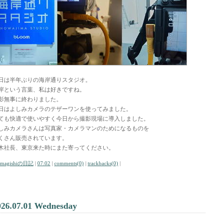
日は半年ぶりの海岸通りスタジオ。
岸という言葉、私は好きですね。
影無事に終わりました。
日はよしみカメラのテザーワンを使ってみました。
ても快適で使いやすく今日から撮影現場に導入しました。
しみカメラさんは写真家・カメラマンのためになるものを
くさん販売されています。
木社長、東京来た時にまた寄ってください。
amagishiの日記
|
07:02
|
comments(0)
|
trackbacks(0)
|
026.07.01 Wednesday