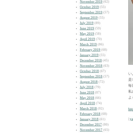
November 2019
(62)
October 2019
(55)
September 2019
(57)
August 2019
(55)
July 2019
(89)
June 2019
(59)
May 2019
(58)
April 2019
(70)
March 2019
(86)
February 2019
(68)
January 2019
(55)
December 2018
(45)
November 2018
(63)
October 2018
(67)
い
September 2018
(57)
是
August 2018
(72)
毎
July 2018
(79)
私
June 2018
(87)
よ
May 2018
(66)
April 2018
(74)
March 2018
(92)
htt
February 2018
(68)
|
y
January 2018
(61)
December 2017
(80)
November 2017
(65)