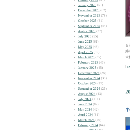
January 2026
(51)
December 2025
(62)
November 2025
(79)
October 2025
(61)
September 2025
(45)
August 2025
(27)
July 2025
(55)
June 2025
(61)
台
May 2025
(43)
嬉
April 2025
(39)
大
March 2025
(35)
February 2025
(40)
|
y
January 2025
(45)
December 2024
(36)
November 2024
(35)
October 2024
(47)
September 2024
(29)
2
August 2024
(43)
July 2024
(111)
June 2024
(82)
May 2024
(42)
半
April 2024
(61)
March 2024
(76)
February 2024
(64)