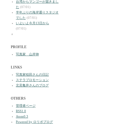
台湾からマンゴーが届きまし
た
(07/01)
半年ぶりの海岸通りスタジオ
でした
(07/01)
いよいよ今月13日から
(07/01)
a
PROFILE
写真家 山岸伸
LINKS
写真家稲田さんの日記
ステラプロモーション
北見亀井さんのブログ
OTHERS
管理者ページ
RSS1.0
Atom0.3
Powered by ロリポブログ