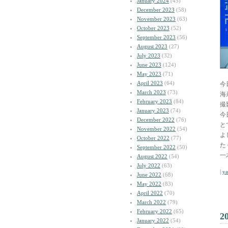
January 2024
(45)
December 2023
(58)
November 2023
(63)
October 2023
(52)
September 2023
(56)
August 2023
(27)
July 2023
(32)
June 2023
(124)
May 2023
(71)
April 2023
(64)
今
March 2023
(73)
海
February 2023
(84)
撮
January 2023
(74)
今
December 2022
(76)
と
November 2022
(54)
よ
October 2022
(77)
た
September 2022
(50)
一
August 2022
(54)
July 2022
(63)
|
y
June 2022
(68)
May 2022
(83)
April 2022
(70)
March 2022
(79)
February 2022
(65)
2
January 2022
(54)