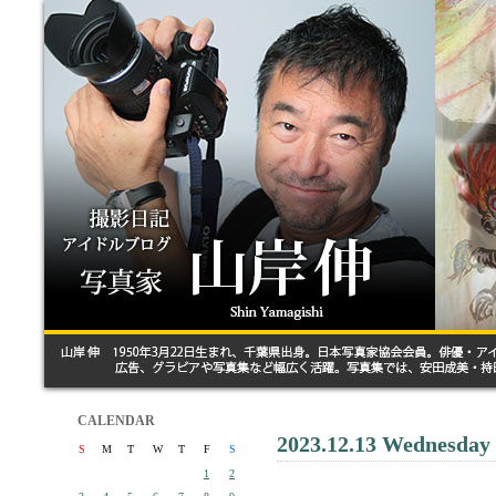
CALENDAR
2023.12.13 Wednesday
S
M
T
W
T
F
S
1
2