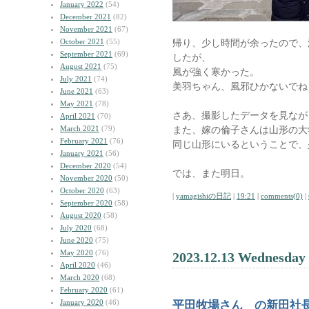
January 2022
(54)
December 2021
(82)
November 2021
(67)
October 2021
(55)
帰り、少し時間が余ったので、
September 2021
(69)
したが、
August 2021
(75)
風が強く寒かった。
July 2021
(74)
美羽ちゃん、風邪ひかないでね
June 2021
(63)
May 2021
(78)
さあ、撮影したデータを見なが
April 2021
(70)
March 2021
(79)
また、嫁の倫子さんは山形の大
February 2021
(76)
同じ山形にいるということで、
January 2021
(56)
December 2020
(54)
では、また明日。
November 2020
(50)
October 2020
(63)
|
yamagishiの日記
|
19:21
|
comments(0)
|
September 2020
(58)
August 2020
(58)
July 2020
(68)
June 2020
(75)
May 2020
(76)
2023.12.13 Wednesday
April 2020
(46)
March 2020
(68)
February 2020
(61)
January 2020
(46)
平田牧場さん の新田社