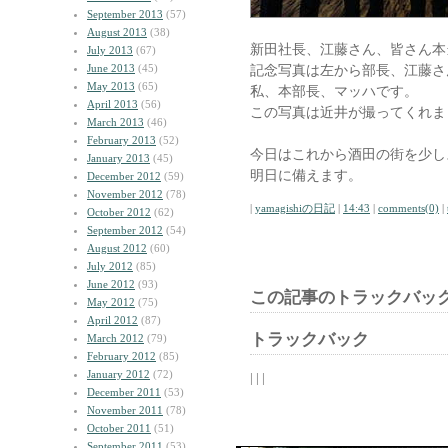
September 2013
(57)
August 2013
(38)
新田社長、江藤さん、皆さん本
July 2013
(67)
June 2013
(45)
記念写真は左から部長、江藤さ
May 2013
(65)
私、本部長、マッハです。
April 2013
(56)
この写真は近井が撮ってくれま
March 2013
(46)
February 2013
(52)
今日はこれから酒田の街を少し
January 2013
(45)
明日に備えます。
December 2012
(59)
November 2012
(78)
|
yamagishiの日記
|
14:43
|
comments(0)
|
October 2012
(62)
September 2012
(54)
August 2012
(60)
July 2012
(85)
June 2012
(93)
この記事のトラックバック
May 2012
(75)
April 2012
(87)
トラックバック
March 2012
(79)
February 2012
(85)
January 2012
(72)
| | |
December 2011
(53)
November 2011
(78)
October 2011
(51)
September 2011
(53)