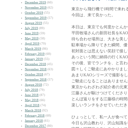
December 2019
(60)
November 2019
(62)
東京から飛行機で1時間で来れ
October 2019
(55)
今回は、来て良かった。
September 2019
(57)
August 2019
(55)
本日は、東京でも何度かとんか
July 2019
(89)
平田牧場さんの新田社長をKA
June 2019
(59)
May 2019
(58)
待ち合わせ場所は、大きな美し
April 2019
(70)
駐車場から降りてきた瞬間、優
March 2019
(86)
初対面とは思えない笑顔で接し
February 2019
(68)
あっという間に納得の行くKA
January 2019
(55)
その後、皆でランチを、と言わ
December 2018
(45)
図々しくご馳走にあやかりまし
November 2018
(63)
October 2018
(67)
あまりKAOシリーズで撮影を
September 2018
(57)
ご馳走になることはありません
August 2018
(72)
東京からわざわざ紹介者の元東
July 2018
(79)
江藤さんが駆けつけてくださり
June 2018
(87)
とんぼ返りをする江藤様の時間
May 2018
(66)
楽しいランチをさせていただき
April 2018
(74)
March 2018
(92)
February 2018
(68)
ひょっとして、私一人が食べて
January 2018
(61)
今日も沢山教わり、沢山知識を
December 2017
(80)