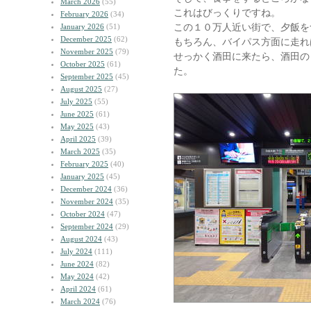
March 2026
(55)
これはびっくりですね。
February 2026
(34)
この１０万人近い街で、夕飯を
January 2026
(51)
December 2025
(62)
もちろん、バイパス方面に走れ
November 2025
(79)
せっかく酒田に来たら、酒田の
October 2025
(61)
た。
September 2025
(45)
August 2025
(27)
July 2025
(55)
June 2025
(61)
May 2025
(43)
April 2025
(39)
March 2025
(35)
February 2025
(40)
January 2025
(45)
December 2024
(36)
November 2024
(35)
October 2024
(47)
September 2024
(29)
August 2024
(43)
July 2024
(111)
June 2024
(82)
May 2024
(42)
April 2024
(61)
March 2024
(76)