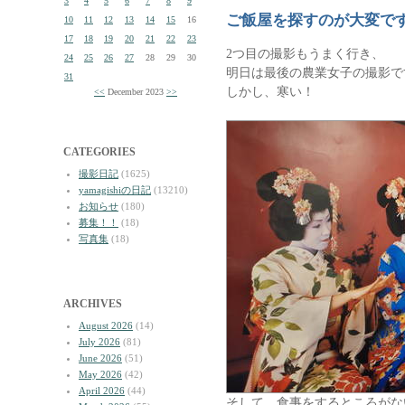
3
4
5
6
7
8
9
ご飯屋を探すのが大変で
10
11
12
13
14
15
16
17
18
19
20
21
22
23
2つ目の撮影もうまく行き、
24
25
26
27
28
29
30
明日は最後の農業女子の撮影で
31
しかし、寒い！
<<
December 2023
>>
CATEGORIES
撮影日記
(1625)
yamagishiの日記
(13210)
お知らせ
(180)
募集！！
(18)
写真集
(18)
ARCHIVES
August 2026
(14)
July 2026
(81)
June 2026
(51)
May 2026
(42)
April 2026
(44)
そして、食事をするところがな