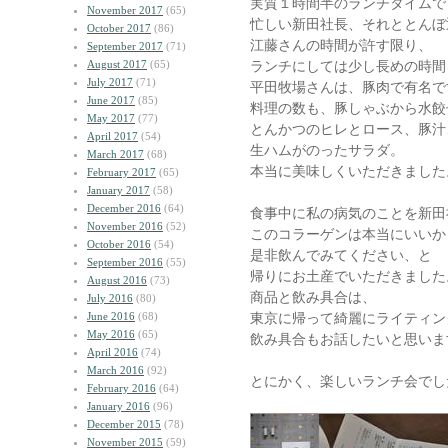
実質１時間半のランチタイムで
November 2017
(65)
忙しい新田社長、それととんぼ
October 2017
(86)
江藤さんの時間が許す限り、
September 2017
(71)
August 2017
(65)
ランチにしては少し長めの時間
July 2017
(71)
平田牧場さんは、豚肉で有名で
June 2017
(85)
料理の数も、豚しゃぶから水餃
May 2017
(77)
とんかつのヒレとロース、豚汁
April 2017
(54)
生ハムがのったサラダ。
March 2017
(68)
本当に美味しくいただきました
February 2017
(65)
January 2017
(58)
December 2016
(64)
食事中に私の病気のことを新田
November 2016
(52)
このコラーゲンは本当にいいか
October 2016
(54)
是非飲んでみてください、と
September 2016
(55)
帰りにお土産でいただきました
August 2016
(73)
商品と飲み具合は、
July 2016
(80)
June 2016
(68)
東京に帰って綺麗にライティン
May 2016
(65)
飲み具合もお話したいと思いま
April 2016
(74)
March 2016
(92)
とにかく、楽しいランチ会でし
February 2016
(64)
January 2016
(96)
December 2015
(78)
November 2015
(59)