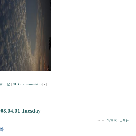
影日記
|
20:36
|
comments(0)
| - |
008.04.01 Tuesday
author :
写真家 山岸伸
着