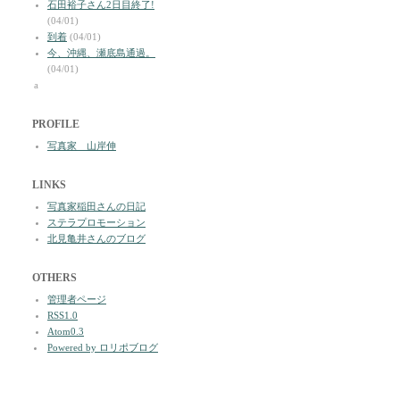
石田裕子さん2日目終了!
(04/01)
到着
(04/01)
今、沖縄、瀬底島通過。
(04/01)
a
PROFILE
写真家 山岸伸
LINKS
写真家稲田さんの日記
ステラプロモーション
北見亀井さんのブログ
OTHERS
管理者ページ
RSS1.0
Atom0.3
Powered by ロリポブログ