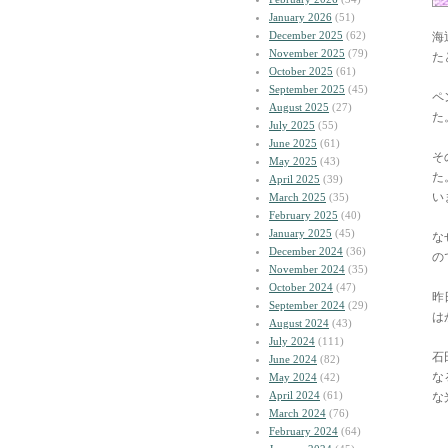
January 2026
(51)
December 2025
(62)
海
November 2025
(79)
た
October 2025
(61)
September 2025
(45)
ペ
August 2025
(27)
た
July 2025
(55)
June 2025
(61)
そ
May 2025
(43)
た
April 2025
(39)
い
March 2025
(35)
February 2025
(40)
January 2025
(45)
な
December 2024
(36)
の
November 2024
(35)
October 2024
(47)
昨
September 2024
(29)
は
August 2024
(43)
July 2024
(111)
石
June 2024
(82)
な
May 2024
(42)
April 2024
(61)
な
March 2024
(76)
February 2024
(64)