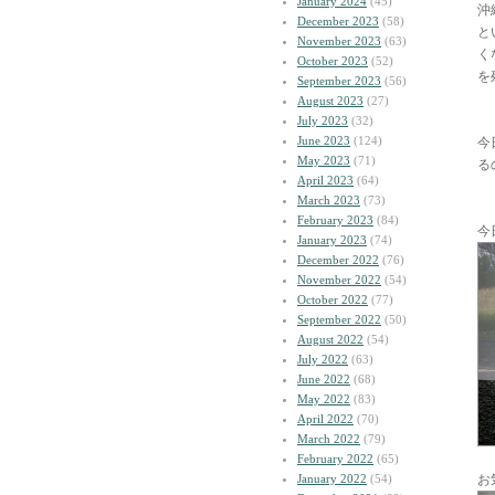
January 2024
(45)
沖
December 2023
(58)
と
November 2023
(63)
く
October 2023
(52)
を
September 2023
(56)
August 2023
(27)
July 2023
(32)
June 2023
(124)
今
May 2023
(71)
る
April 2023
(64)
March 2023
(73)
February 2023
(84)
今
January 2023
(74)
December 2022
(76)
November 2022
(54)
October 2022
(77)
September 2022
(50)
August 2022
(54)
July 2022
(63)
June 2022
(68)
May 2022
(83)
April 2022
(70)
March 2022
(79)
February 2022
(65)
January 2022
(54)
お