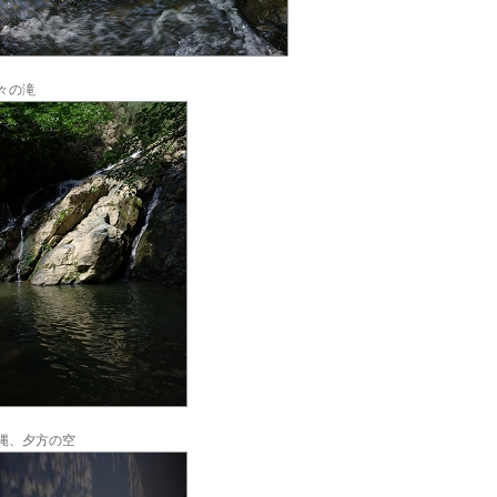
々の滝
縄、夕方の空