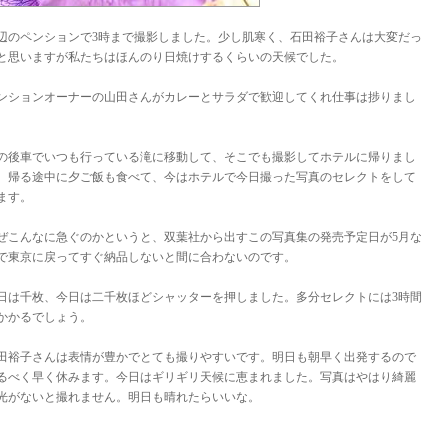
辺のペンションで3時まで撮影しました。少し肌寒く、石田裕子さんは大変だっ
と思いますが私たちはほんのり日焼けするくらいの天候でした。
ンションオーナーの山田さんがカレーとサラダで歓迎してくれ仕事は捗りまし
。
の後車でいつも行っている滝に移動して、そこでも撮影してホテルに帰りまし
。帰る途中に夕ご飯も食べて、今はホテルで今日撮った写真のセレクトをして
ます。
ぜこんなに急ぐのかというと、双葉社から出すこの写真集の発売予定日が5月な
で東京に戻ってすぐ納品しないと間に合わないのです。
日は千枚、今日は二千枚ほどシャッターを押しました。多分セレクトには3時間
かかるでしょう。
田裕子さんは表情が豊かでとても撮りやすいです。明日も朝早く出発するので
るべく早く休みます。今日はギリギリ天候に恵まれました。写真はやはり綺麗
光がないと撮れません。明日も晴れたらいいな。