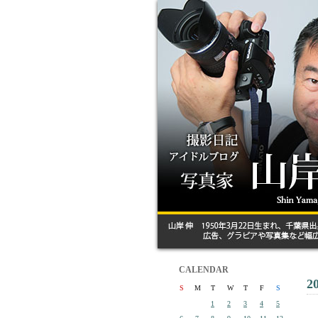
CALENDAR
2
S
M
T
W
T
F
S
1
2
3
4
5