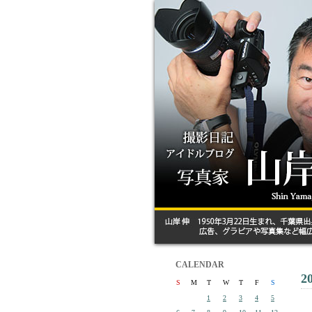
CALENDAR
2
S
M
T
W
T
F
S
1
2
3
4
5