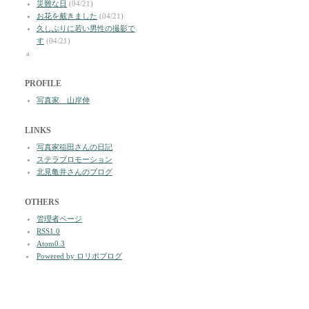
災難な日
(04/21)
お花を戴きました
(04/21)
久しぶりに若い男性の撮影で
す
(04/21)
a
PROFILE
写真家 山岸伸
LINKS
写真家稲田さんの日記
ステラプロモーション
北見亀井さんのブログ
OTHERS
管理者ページ
RSS1.0
Atom0.3
Powered by ロリポブログ