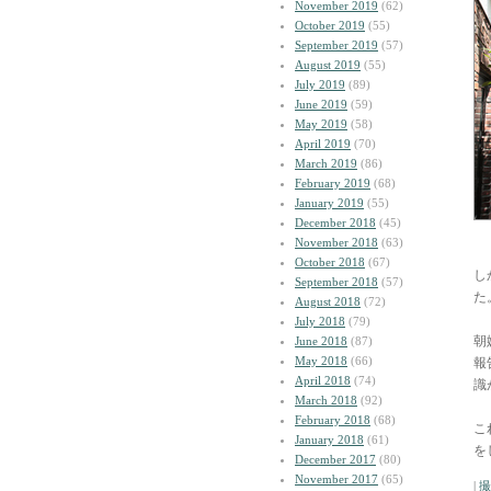
November 2019
(62)
October 2019
(55)
September 2019
(57)
August 2019
(55)
July 2019
(89)
June 2019
(59)
May 2019
(58)
April 2019
(70)
March 2019
(86)
February 2019
(68)
January 2019
(55)
December 2018
(45)
November 2018
(63)
October 2018
(67)
し
September 2018
(57)
た
August 2018
(72)
July 2018
(79)
朝
June 2018
(87)
May 2018
(66)
報
April 2018
(74)
識
March 2018
(92)
February 2018
(68)
こ
January 2018
(61)
を
December 2017
(80)
November 2017
(65)
|
撮