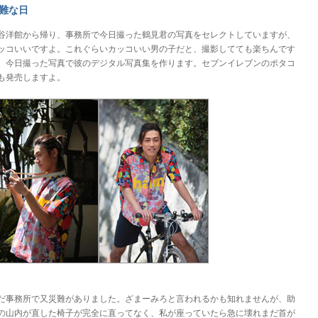
難な日
谷洋館から帰り、事務所で今日撮った鶴見君の写真をセレクトしていますが、
ッコいいですよ。これぐらいカッコいい男の子だと、撮影してても楽ちんです
。今日撮った写真で彼のデジタル写真集を作ります。セブンイレブンのポタコ
も発売しますよ。
だ事務所で又災難がありました。ざまーみろと言われるかも知れませんが、助
の山内が直した椅子が完全に直ってなく、私が座っていたら急に壊れまだ首が