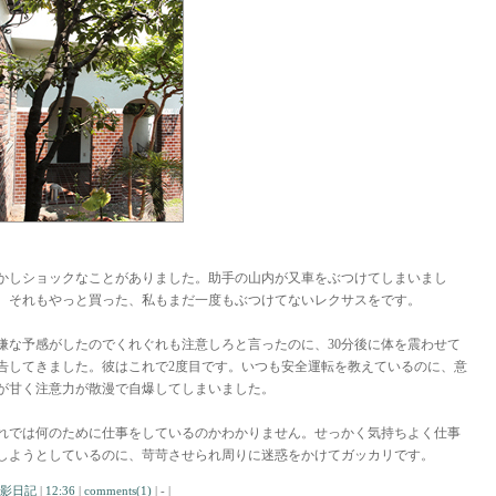
かしショックなことがありました。助手の山内が又車をぶつけてしまいまし
。それもやっと買った、私もまだ一度もぶつけてないレクサスをです。
嫌な予感がしたのでくれぐれも注意しろと言ったのに、30分後に体を震わせて
告してきました。彼はこれで2度目です。いつも安全運転を教えているのに、意
が甘く注意力が散漫で自爆してしまいました。
れでは何のために仕事をしているのかわかりません。せっかく気持ちよく仕事
しようとしているのに、苛苛させられ周りに迷惑をかけてガッカリです。
影日記
|
12:36
|
comments(1)
| - |