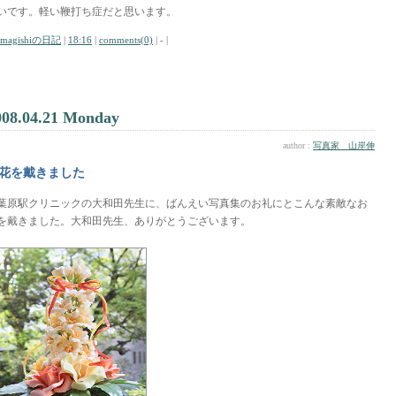
いです。軽い鞭打ち症だと思います。
amagishiの日記
|
18:16
|
comments(0)
| - |
008.04.21 Monday
author :
写真家 山岸伸
花を戴きました
葉原駅クリニックの大和田先生に、ばんえい写真集のお礼にとこんな素敵なお
を戴きました。大和田先生、ありがとうございます。