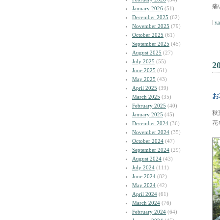
痛
January 2026
(51)
December 2025
(62)
|
y
November 2025
(79)
October 2025
(61)
September 2025
(45)
August 2025
(27)
July 2025
(55)
2
June 2025
(61)
May 2025
(43)
April 2025
(39)
お
March 2025
(35)
February 2025
(40)
秋
January 2025
(45)
花
December 2024
(36)
November 2024
(35)
October 2024
(47)
September 2024
(29)
August 2024
(43)
July 2024
(111)
June 2024
(82)
May 2024
(42)
April 2024
(61)
March 2024
(76)
February 2024
(64)