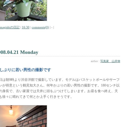
amagishiの日記
|
16:30
|
comments(0)
| - |
008.04.21 Monday
author :
写真家 山岸伸
しぶりに若い男性の撮影です
日は朝9時より渋谷洋館で撮影しています。モデルはバスケットボールやサーフ
ンが得意という鶴見知大さん。何年かぶりの若い男性の撮影です。180センチ以
の身長で、古い家屋では天井に頭をぶつけてしまいます。お昼を食べ終え、天
も徐々に晴れてきて何とか上手く行きそうです。