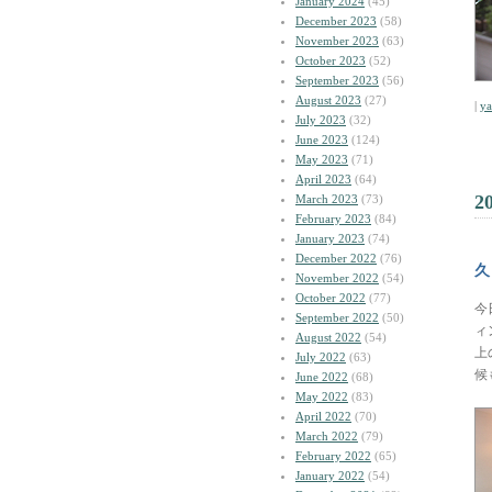
January 2024
(45)
December 2023
(58)
November 2023
(63)
October 2023
(52)
September 2023
(56)
August 2023
(27)
|
y
July 2023
(32)
June 2023
(124)
May 2023
(71)
April 2023
(64)
2
March 2023
(73)
February 2023
(84)
January 2023
(74)
December 2022
(76)
久
November 2022
(54)
October 2022
(77)
今
September 2022
(50)
ィ
August 2022
(54)
上
July 2022
(63)
候
June 2022
(68)
May 2022
(83)
April 2022
(70)
March 2022
(79)
February 2022
(65)
January 2022
(54)