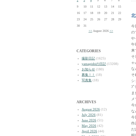
2
3
4
5
6
7
8
9
10
11
12
13
14
15
16
17
18
19
20
21
22
北
23
24
25
26
27
28
29
30
31
今
<<
August 2026
>>
の
や
午
来
CATEGORIES
そ
撮影日記
(1625)
ゃ
yamagishiの日記
(13208)
な
お知らせ
(180)
そ
募集！！
(18)
写真集
(18)
シ
ﾌ
ま
メ
ARCHIVES
今
August 2026
(12)
な
July 2026
(81)
今
June 2026
(51)
作
May 2026
(42)
だ
April 2026
(44)
明