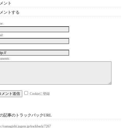
メント
メントする
me:
il:
mments:
Cookieに登録
の記事のトラックバックURL
p://yamagishi.jugem.jp/trackback/7267