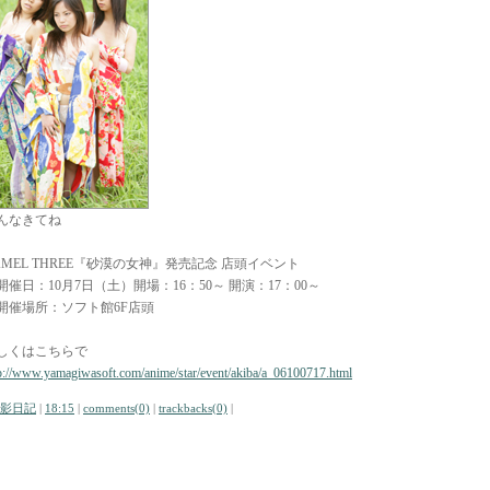
んなきてね
AMEL THREE『砂漠の女神』発売記念 店頭イベント
開催日：10月7日（土）開場：16：50～ 開演：17：00～
開催場所：ソフト館6F店頭
しくはこちらで
p://www.yamagiwasoft.com/anime/star/event/akiba/a_06100717.html
影日記
|
18:15
|
comments(0)
|
trackbacks(0)
|