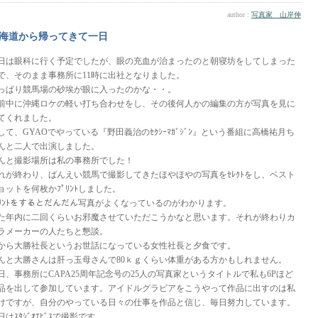
author :
写真家 山岸伸
海道から帰ってきて一日
日は眼科に行く予定でしたが、眼の充血が治まったのと朝寝坊をしてしまった
で、そのまま事務所に11時に出社となりました。
っぱり競馬場の砂埃が眼に入ったのかな・・。
前中に沖縄ロケの軽い打ち合わせをし、その後何人かの編集の方が写真を見に
てくれました。
して、GYAOでやっている『野田義治のｾｸｼｰﾏｶﾞｼﾞﾝ』という番組に高橋祐月ち
んと二人で出演しました。
んと撮影場所は私の事務所でした！
れが終わり、ばんえい競馬で撮影してきたほやほやの写真をｾﾚｸﾄをし、ベスト
ョットを何枚かﾌﾟﾘﾝﾄしました。
ﾟﾘﾝﾄをするとだんだん写真がよくなっているのがわかります。
た年内に二回くらいお邪魔させていただこうかなと思います。それが終わりカ
ラメーカーの人たちと懇談。
から大勝社長というお世話になっている女性社長と夕食です。
んと大勝さんは肝っ玉母さんで80ｋｇくらい体重がある方かもしれません。
日、事務所にCAPA25周年記念号の25人の写真家というタイトルで私も6Pほど
品を出して参加しています。アイドルグラビアをこうやって作品に出すのは私
けですが、自分のやっている日々の仕事を作品と信じ、毎日努力しています。
日はｽﾀｼﾞｵｴﾋﾞｽで撮影です。