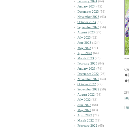
February 2024
(64)
January 2024
(45)
December 2023
(58)
November 2023
(63)
October 2023
(52)
September 2023
(56)
August 2023
(27)
July 2023
(32)
June 2023
(124)
May 2023
(71)
April 2023
(64)
み
March 2023
(73)
February 2023
(84)
January 2023
(74)
C
December 2022
(76)
◆
November 2022
(54)
◆
October 2022
(77)
September 2022
(50)
詳
August 2022
(54)
htt
July 2022
(63)
June 2022
(68)
|
撮
May 2022
(83)
April 2022
(70)
March 2022
(79)
February 2022
(65)