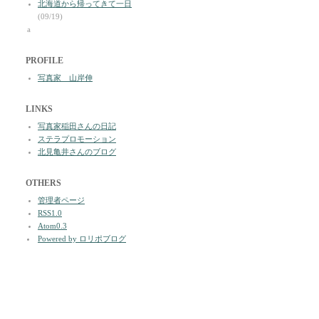
北海道から帰ってきて一日
(09/19)
a
PROFILE
写真家 山岸伸
LINKS
写真家稲田さんの日記
ステラプロモーション
北見亀井さんのブログ
OTHERS
管理者ページ
RSS1.0
Atom0.3
Powered by ロリポブログ