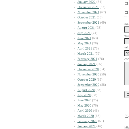
January 2022
(54)
コ
December 2021
(82)
November 2021
(67)
コ
October 2021
(55)
September 2021
(69)
na
August 2021
(75)
July 2021
(74)
ema
June 2021
(63)
May 2021
(78)
url:
April 2021
(70)
March 2021
(79)
February 2021
(76)
co
January 2021
(56)
December 2020
(54)
November 2020
(50)
October 2020
(63)
September 2020
(58)
August 2020
(58)
July 2020
(68)
June 2020
(75)
May 2020
(76)
April 2020
(46)
March 2020
(68)
こ
February 2020
(61)
January 2020
(46)
htt