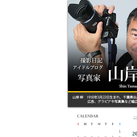
CALENDAR
<
S
M
T
W
T
F
S
1
2