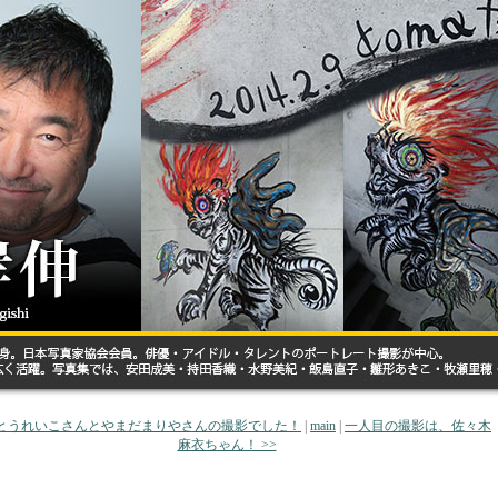
かとうれいこさんとやまだまりやさんの撮影でした！
|
main
|
一人目の撮影は、佐々木
麻衣ちゃん！ >>