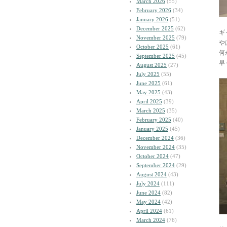
March 2026
(55)
February 2026
(34)
January 2026
(51)
December 2025
(62)
ギ
November 2025
(79)
や
October 2025
(61)
何
September 2025
(45)
早
August 2025
(27)
July 2025
(55)
June 2025
(61)
May 2025
(43)
April 2025
(39)
March 2025
(35)
February 2025
(40)
January 2025
(45)
December 2024
(36)
November 2024
(35)
October 2024
(47)
September 2024
(29)
August 2024
(43)
July 2024
(111)
June 2024
(82)
May 2024
(42)
April 2024
(61)
March 2024
(76)