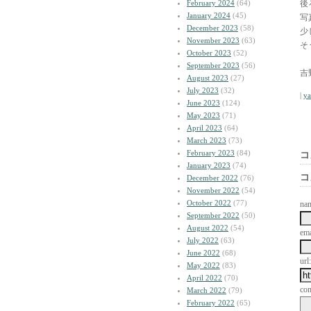
February 2024
(64)
後
January 2024
(45)
写
December 2023
(58)
少
November 2023
(63)
そ
October 2023
(52)
September 2023
(56)
吉
August 2023
(27)
July 2023
(32)
|
y
June 2023
(124)
May 2023
(71)
April 2023
(64)
March 2023
(73)
February 2023
(84)
コ
January 2023
(74)
コ
December 2022
(76)
November 2022
(54)
October 2022
(77)
na
September 2022
(50)
August 2022
(54)
ema
July 2022
(63)
June 2022
(68)
url:
May 2022
(83)
April 2022
(70)
co
March 2022
(79)
February 2022
(65)