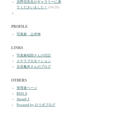
吉野信先生がギャラリーに来
てくださいました！
(04/26)
a
PROFILE
写真家 山岸伸
LINKS
写真家稲田さんの日記
ステラプロモーション
北見亀井さんのブログ
OTHERS
管理者ページ
RSS1.0
Atom0.3
Powered by ロリポブログ