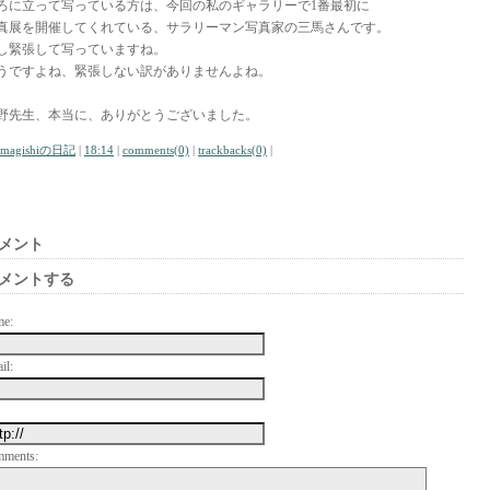
ろに立って写っている方は、今回の私のギャラリーで1番最初に
真展を開催してくれている、サラリーマン写真家の三馬さんです。
し緊張して写っていますね。
うですよね、緊張しない訳がありませんよね。
野先生、本当に、ありがとうございました。
amagishiの日記
|
18:14
|
comments(0)
|
trackbacks(0)
|
メント
メントする
me:
il:
mments: