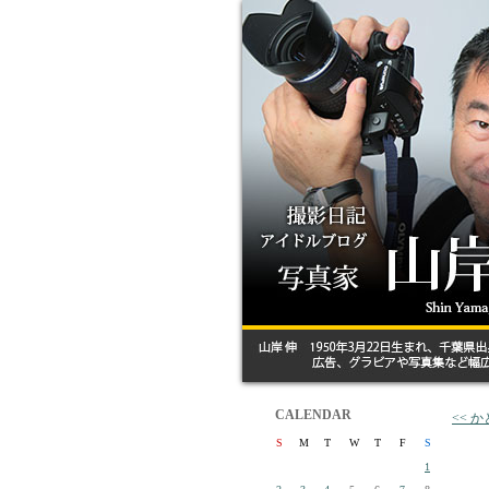
CALENDAR
<< 
S
M
T
W
T
F
S
1