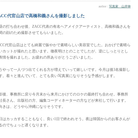
author :
写真家 山岸伸
ACC代官山店で高橋和義さんを撮影しました
昼の打ち合わせ後、ZACC代表の有名ヘアメイクアーティスト、高橋和義さんを
間の顔のため撮影させてもらいました。
ACC代官山店はとても綺麗で賑やかで素晴らしい美容室でした。おかげで素晴ら
いカットが撮れたと思います。徹夜明けとのことでしたが、逆にしっとりとし
表情を撮れました。お疲れの所ありがとうございました。
うやって一人づつ出てくれる方が増えていって嬉しいです。今月は後3名撮影し
す。着々と進んでいて、とても良い写真展になりそうな予感がします。
影後、事務所に戻り今月末から来月にかけてのロケの最終打ち合わせ。事務所
社長さん、出版社の方、編集コーディネーターの方などが来社して行います。
向きは、どうやら沖縄になりそうです。
日はカッカすることもなく、良い1日で終われそう。夜は韓国からのお客さんが
るのでちょっと遅くなります。