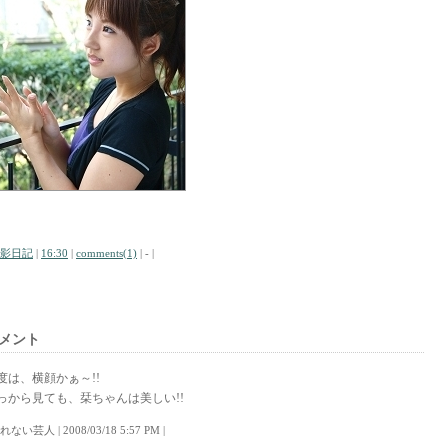
影日記
|
16:30
|
comments(1)
| - |
メント
度は、横顔かぁ～!!
っから見ても、栞ちゃんは美しい!!
売れない芸人 | 2008/03/18 5:57 PM |