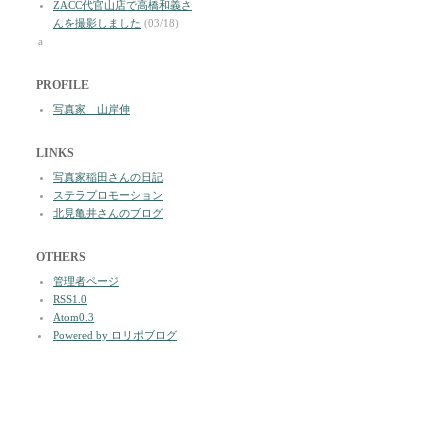
ZACC代官山店で高橋和義さ
んを撮影しました
(03/18)
a
PROFILE
写真家 山岸伸
LINKS
写真家稲田さんの日記
ステラプロモーション
北見亀井さんのブログ
OTHERS
管理者ページ
RSS1.0
Atom0.3
Powered by ロリポブログ