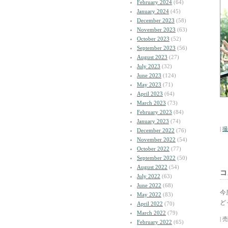
February 2024
(64)
January 2024
(45)
December 2023
(58)
November 2023
(63)
October 2023
(52)
September 2023
(56)
August 2023
(27)
July 2023
(32)
June 2023
(124)
May 2023
(71)
April 2023
(64)
March 2023
(73)
February 2023
(84)
January 2023
(74)
|
撮
December 2022
(76)
November 2022
(54)
October 2022
(77)
September 2022
(50)
August 2022
(54)
コ
July 2022
(63)
June 2022
(68)
今
May 2022
(83)
ど
April 2022
(70)
March 2022
(79)
| 
February 2022
(65)