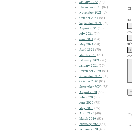
January 2022
(54)
December 2021
(82)
コ
November 2021
(67)
October 2021
(55)
na
September 2021
(69)
August 2021
(75)
ema
July 2021
(74)
June 2021
(63)
url:
May 2021
(78)
April 2021
(70)
March 2021
(79)
co
February 2021
(76)
January 2021
(56)
December 2020
(54)
November 2020
(50)
October 2020
(63)
September 2020
(58)
August 2020
(58)
July 2020
(68)
June 2020
(75)
May 2020
(76)
April 2020
(46)
こ
March 2020
(68)
February 2020
(61)
ト
January 2020
(46)