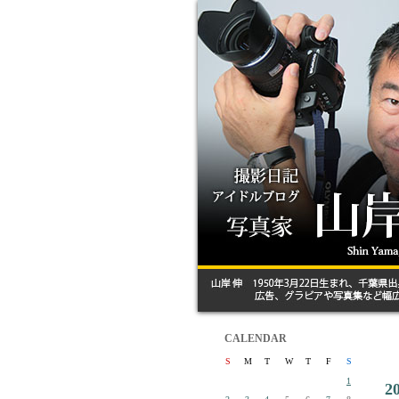
CALENDAR
S
M
T
W
T
F
S
1
2