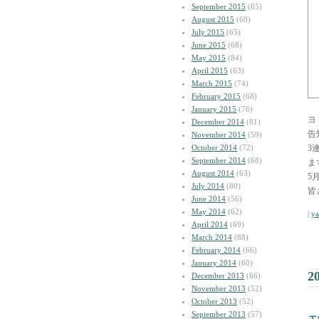
September 2015
(65)
August 2015
(60)
July 2015
(65)
June 2015
(68)
May 2015
(84)
April 2015
(63)
March 2015
(74)
February 2015
(68)
January 2015
(76)
ヨ
December 2014
(81)
告
November 2014
(59)
October 2014
(72)
3
September 2014
(68)
ま
August 2014
(63)
5
July 2014
(80)
皆
June 2014
(56)
May 2014
(62)
|
y
April 2014
(69)
March 2014
(88)
February 2014
(66)
January 2014
(60)
2
December 2013
(66)
November 2013
(52)
October 2013
(52)
September 2013
(57)