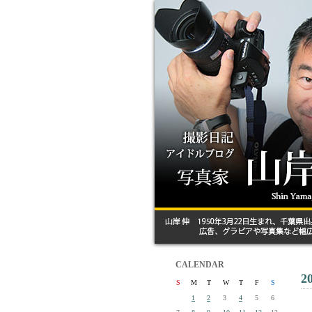
CALENDAR
2
S
M
T
W
T
F
S
1
2
3
4
5
6