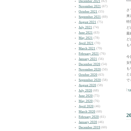
December 2021
(82)
November 2021
(67)
さ
October 2021
(55)
来
September 2021
(69)
特
August 2021
(75)
July 2021
(74)
ど
June 2021
(63)
最
May 2021
(78)
ど
April 2021
(70)
も
March 2021
(79)
February 2021
(76)
今
January 2021
(56)
女
December 2020
(54)
も
November 2020
(50)
と
October 2020
(63)
September 2020
(58)
で
August 2020
(58)
|
y
July 2020
(68)
June 2020
(75)
May 2020
(76)
April 2020
(46)
March 2020
(68)
2
February 2020
(61)
January 2020
(46)
December 2019
(60)