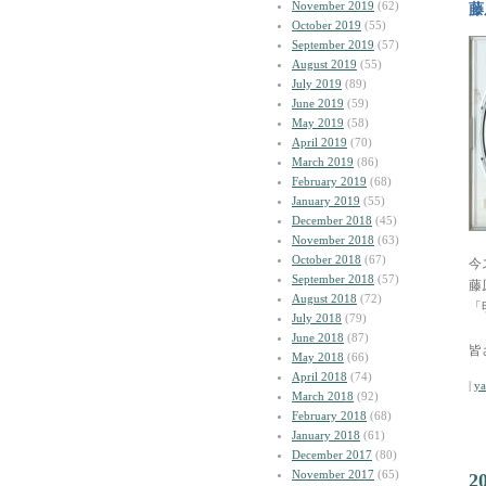
November 2019
(62)
藤
October 2019
(55)
September 2019
(57)
August 2019
(55)
July 2019
(89)
June 2019
(59)
May 2019
(58)
April 2019
(70)
March 2019
(86)
February 2019
(68)
January 2019
(55)
December 2018
(45)
November 2018
(63)
October 2018
(67)
今
September 2018
(57)
藤
August 2018
(72)
「
July 2018
(79)
June 2018
(87)
皆
May 2018
(66)
April 2018
(74)
|
y
March 2018
(92)
February 2018
(68)
January 2018
(61)
December 2017
(80)
November 2017
(65)
2