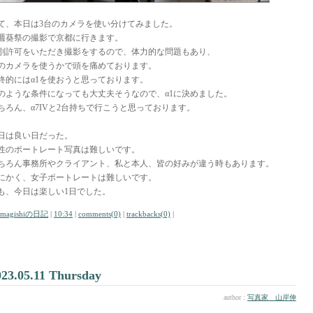
て、本日は3台のカメラを使い分けてみました。
週葵祭の撮影で京都に行きます。
別許可をいただき撮影をするので、体力的な問題もあり、
のカメラを使うかで頭を痛めております。
終的にはα1を使おうと思っております。
のような条件になっても大丈夫そうなので、α1に決めました。
ちろん、α7IVと2台持ちで行こうと思っております。
日は良い日だった。
性のポートレート写真は難しいです。
ちろん事務所やクライアント、私と本人、皆の好みが違う時もあります。
にかく、女子ポートレートは難しいです。
も、今日は楽しい1日でした。
amagishiの日記
|
10:34
|
comments(0)
|
trackbacks(0)
|
023.05.11 Thursday
author :
写真家 山岸伸