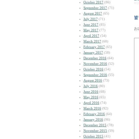
October 2017
(86)
September 2017
(71)
August 2017
(65)
皆
July 2017
(71)
June 2017
(85)
お
May 2017
(77)
April 2017
(54)
March 2017
(68)
February 2017
(65)
January 2017
(58)
December 2016
(64)
November 2016
(52)
October 2016
(54)
September 2016
(55)
August 2016
(73)
July 2016
(80)
June 2016
(68)
May 2016
(65)
April 2016
(74)
March 2016
(92)
February 2016
(64)
January 2016
(96)
December 2015
(78)
November 2015
(59)
October 2015
(41)