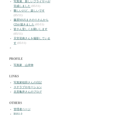
写真展、新しいフライヤーが
完成しました
(05/11)
難しいけど、楽しいです
(05/11)
藤原MAXまさのりさんから
CDが届きました
(05/11)
皆さん宜しくお願いします
(05/11)
天宮花南さんを撮影していま
す
(05/11)
a
PROFILE
写真家 山岸伸
LINKS
写真家稲田さんの日記
ステラプロモーション
北見亀井さんのブログ
OTHERS
管理者ページ
RSS1.0