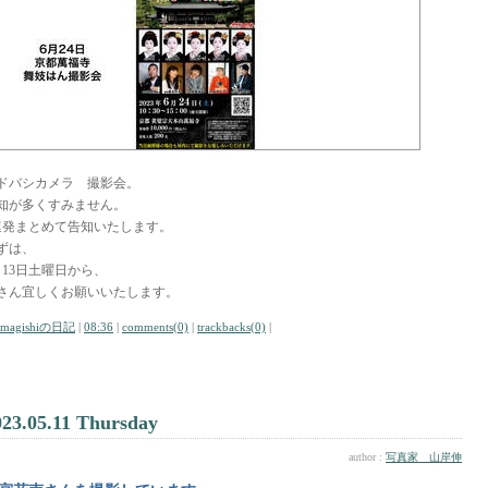
ドバシカメラ 撮影会。
知が多くすみません。
連発まとめて告知いたします。
ずは、
月13日土曜日から、
さん宜しくお願いいたします。
amagishiの日記
|
08:36
|
comments(0)
|
trackbacks(0)
|
023.05.11 Thursday
author :
写真家 山岸伸