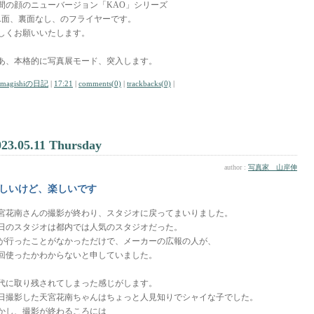
間の顔のニューバージョン「KAO」シリーズ
A面、裏面なし、のフライヤーです。
しくお願いいたします。
あ、本格的に写真展モード、突入します。
amagishiの日記
|
17:21
|
comments(0)
|
trackbacks(0)
|
023.05.11 Thursday
author :
写真家 山岸伸
しいけど、楽しいです
宮花南さんの撮影が終わり、スタジオに戻ってまいりました。
日のスタジオは都内では人気のスタジオだった。
が行ったことがなかっただけで、メーカーの広報の人が、
回使ったかわからないと申していました。
代に取り残されてしまった感じがします。
日撮影した天宮花南ちゃんはちょっと人見知りでシャイな子でした。
かし、撮影が終わるころには