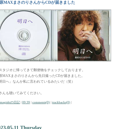
原MAXまさのりさんからCDが届きました
スタジオに帰ってきて郵便物をチェックしております。
原MAXまさのりさんから先日撮ったCDが届きました。
明日へ」なんか私に言われているみたいだ（笑）
さんも聴いてみてください。
amagishiの日記
|
09:39
|
comments(0)
|
trackbacks(0)
|
023.05.11 Thursday