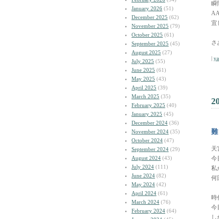
瞬
January 2026
(51)
A
December 2025
(62)
宜
November 2025
(79)
October 2025
(61)
さ
September 2025
(45)
August 2025
(27)
|
y
July 2025
(55)
June 2025
(61)
May 2025
(43)
April 2025
(39)
March 2025
(35)
2
February 2025
(40)
January 2025
(45)
December 2024
(36)
難
November 2024
(35)
October 2024
(47)
天
September 2024
(29)
August 2024
(43)
今
July 2024
(111)
私
June 2024
(82)
何
May 2024
(42)
April 2024
(61)
時
March 2024
(76)
今
February 2024
(64)
し