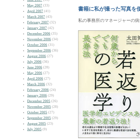
May 2007
(33)
書籍に私が撮った写真を
April 2007
(41)
March 2007
(43)
私の事務所のマネージャーの病
February 2007
(32)
January 2007
(42)
December 2006
(35)
November 2006
(34)
October 2006
(31)
September 2006
(36)
August 2006
(27)
July 2006
(36)
June 2006
(28)
May 2006
(27)
April 2006
(27)
March 2006
(32)
February 2006
(24)
January 2006
(29)
December 2005
(26)
November 2005
(28)
October 2005
(27)
September 2005
(29)
August 2005
(23)
July 2005
(9)