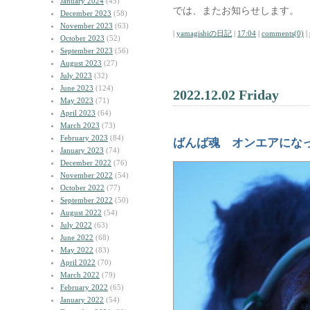
January 2024
(45)
では、またお知らせします。
December 2023
(58)
November 2023
(63)
|
yamagishiの日記
|
17:04
|
comments(0)
|
October 2023
(52)
September 2023
(56)
August 2023
(27)
July 2023
(32)
June 2023
(124)
2022.12.02 Friday
May 2023
(71)
April 2023
(64)
March 2023
(73)
February 2023
(84)
ばんば魂 オンエアにな
January 2023
(74)
December 2022
(76)
November 2022
(54)
October 2022
(77)
September 2022
(50)
August 2022
(54)
July 2022
(63)
June 2022
(68)
May 2022
(83)
April 2022
(70)
March 2022
(79)
February 2022
(65)
January 2022
(54)