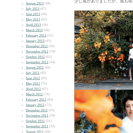
少し風がありましたが、風も味
August 2013
(38)
July 2013
(67)
June 2013
(45)
May 2013
(65)
April 2013
(56)
March 2013
(46)
February 2013
(52)
January 2013
(45)
December 2012
(59)
November 2012
(78)
October 2012
(62)
September 2012
(54)
August 2012
(60)
July 2012
(85)
June 2012
(93)
May 2012
(75)
April 2012
(87)
March 2012
(79)
February 2012
(85)
January 2012
(72)
December 2011
(53)
November 2011
(78)
October 2011
(51)
September 2011
(53)
August 2011
(64)