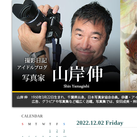
CALENDAR
2022.12.02 Friday
S
M
T
W
T
F
S
1
2
3