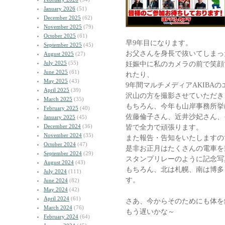
January 2026
(51)
December 2025
(62)
November 2025
(79)
October 2025
(61)
早9年目になります。
September 2025
(45)
お父さんを身長で抜いてしまっ
August 2025
(27)
July 2025
(55)
妊娠中に私のカメラの前で笑顔
June 2025
(61)
れたり、
May 2025
(43)
9年間マルチメディアAKIBA
April 2025
(39)
沢山の方を撮影させていただき
March 2025
(35)
もちろん、今年も山岸事務所挙
February 2025
(40)
佐藤倫子さん、近井沙妃さん、
January 2025
(45)
December 2024
(36)
皆で全力で頑張ります。
November 2024
(35)
また報告・告知をいたしますの
October 2024
(47)
是非お正月はたくさんの電車を
September 2024
(29)
スタンプリレーのように記念写
August 2024
(43)
もちろん、北は札幌、南は博多
July 2024
(111)
す。
June 2024
(82)
May 2024
(42)
April 2024
(61)
さあ、今からそのためにも体を
March 2024
(76)
もう遅いかな～
February 2024
(64)