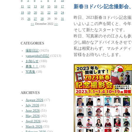
4
5
6
7
8
9
10
新春ヨドバシ記念撮影会、
11
12
13
14
15
16
17
18
19
20
21
22
23
24
昨日、2023新春ヨドバシ記念
25
26
27
28
29
30
31
いよいよこの声を聞くと、今年
<<
December 2022
>>
そして新たなスタートです。
昨日、写真家のその江さんも参
少し細かなアドバイスをさせて
CATEGORIES
私は相変わらず、マルチメディア
撮影日記
(1625)
皆様をお待ちいたします。
yamagishiの日記
(13213)
お知らせ
(180)
募集！！
(18)
写真集
(18)
ARCHIVES
August 2026
(17)
July 2026
(81)
June 2026
(51)
May 2026
(42)
April 2026
(44)
March 2026
(55)
February 2026
(34)