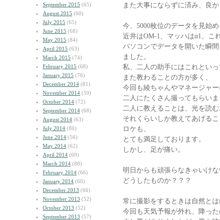
また大事にならずに済み、良か
September 2015
(65)
August 2015
(60)
July 2015
(65)
今、5000枚位のデータを見始
June 2015
(68)
近井はOM-1、マッハはα1、
May 2015
(84)
パソコンでデータを開いた瞬間
April 2015
(63)
ました。
March 2015
(74)
私、二人の助手にはこれといっ
February 2015
(68)
January 2015
(76)
また教わることの方が多く、
December 2014
(81)
今回も綾ちゃんやマネージャー
November 2014
(59)
二人にたくさん撮ってもらいま
October 2014
(72)
二人に教えることは、光を読む
September 2014
(68)
それくらいしか教えてあげるこ
August 2014
(63)
ロケも、
July 2014
(80)
June 2014
(56)
とても満足しております。
May 2014
(62)
しかし、足が痛い。
April 2014
(69)
March 2014
(88)
明日からも頑張らなきゃいけな
February 2014
(66)
どうしたものか？？？
January 2014
(60)
December 2013
(66)
November 2013
(52)
常に撮影をするときは自然とは
October 2013
(52)
今回も天気予報が外れ、降った
September 2013
(57)