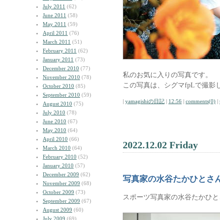
July 2011
(62)
June 2011
(58)
May 2011
(59)
April 2011
(76)
March 2011
(51)
February 2011
(62)
January 2011
(73)
December 2010
(77)
私のお気に入りの写真です。
November 2010
(78)
この写真は、シグマfpLで撮影
October 2010
(85)
September 2010
(59)
|
yamagishiの日記
|
12:56
|
comments(0)
|
August 2010
(75)
July 2010
(78)
June 2010
(67)
May 2010
(64)
April 2010
(66)
2022.12.02 Friday
March 2010
(64)
February 2010
(52)
January 2010
(57)
December 2009
(62)
写真家の水谷たかひとさ
November 2009
(68)
October 2009
(73)
スポーツ写真家の水谷たかひと
September 2009
(67)
August 2009
(60)
July 2009
(69)