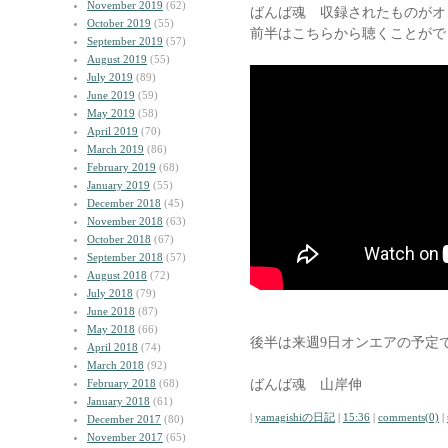
November 2019
(62)
ばんば魂 収録されたものがオ
October 2019
(55)
前半はこちらから聴くことがで
September 2019
(57)
August 2019
(55)
July 2019
(89)
June 2019
(59)
May 2019
(58)
April 2019
(70)
March 2019
(86)
February 2019
(68)
January 2019
(55)
December 2018
(45)
November 2018
(63)
October 2018
(67)
September 2018
(57)
August 2018
(72)
July 2018
(79)
June 2018
(87)
May 2018
(66)
後半は来週9日オンエアの予定
April 2018
(74)
March 2018
(92)
ばんば魂 山岸伸
February 2018
(68)
January 2018
(61)
|
yamagishiの日記
|
15:36
|
comments(0)
|
December 2017
(80)
November 2017
(65)