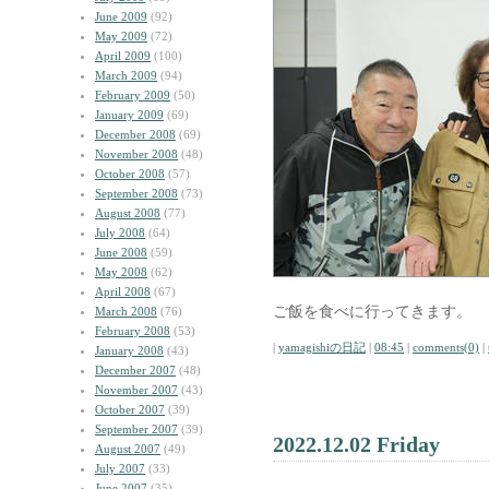
June 2009
(92)
May 2009
(72)
April 2009
(100)
March 2009
(94)
February 2009
(50)
January 2009
(69)
December 2008
(69)
November 2008
(48)
October 2008
(57)
September 2008
(73)
August 2008
(77)
July 2008
(64)
June 2008
(59)
May 2008
(62)
April 2008
(67)
ご飯を食べに行ってきます。
March 2008
(76)
February 2008
(53)
|
yamagishiの日記
|
08:45
|
comments(0)
|
January 2008
(43)
December 2007
(48)
November 2007
(43)
October 2007
(39)
September 2007
(39)
2022.12.02 Friday
August 2007
(49)
July 2007
(33)
June 2007
(35)