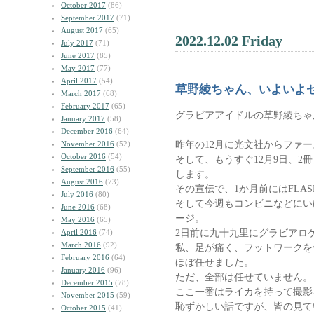
October 2017
(86)
September 2017
(71)
August 2017
(65)
2022.12.02 Friday
July 2017
(71)
June 2017
(85)
May 2017
(77)
April 2017
(54)
草野綾ちゃん、いよいよ
March 2017
(68)
February 2017
(65)
グラビアアイドルの草野綾ちゃ
January 2017
(58)
December 2016
(64)
昨年の12月に光文社からファ
November 2016
(52)
October 2016
(54)
そして、もうすぐ12月9日、2
September 2016
(55)
します。
August 2016
(73)
その宣伝で、1か月前にはFLAS
July 2016
(80)
そして今週もコンビニなどにい
June 2016
(68)
ージ。
May 2016
(65)
2日前に九十九里にグラビアロ
April 2016
(74)
March 2016
(92)
私、足が痛く、フットワークを
February 2016
(64)
ほぼ任せました。
January 2016
(96)
ただ、全部は任せていません。
December 2015
(78)
ここ一番はライカを持って撮影
November 2015
(59)
恥ずかしい話ですが、皆の見て
October 2015
(41)