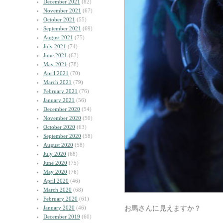
December 2021
(82)
November 2021
(67)
October 2021
(55)
September 2021
(69)
August 2021
(75)
July 2021
(74)
June 2021
(63)
May 2021
(78)
April 2021
(70)
March 2021
(79)
February 2021
(76)
January 2021
(56)
December 2020
(54)
November 2020
(50)
October 2020
(63)
September 2020
(58)
August 2020
(58)
July 2020
(68)
June 2020
(75)
May 2020
(76)
April 2020
(46)
March 2020
(68)
February 2020
(61)
お馬さんに見えますか？
January 2020
(46)
December 2019
(60)