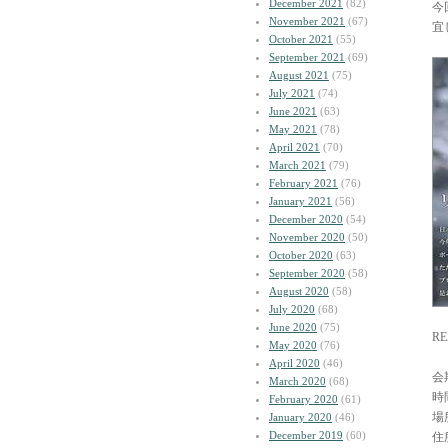
December 2021
(82)
今
November 2021
(67)
宜
October 2021
(55)
September 2021
(69)
August 2021
(75)
July 2021
(74)
June 2021
(63)
May 2021
(78)
April 2021
(70)
March 2021
(79)
February 2021
(76)
January 2021
(56)
December 2020
(54)
November 2020
(50)
October 2020
(63)
September 2020
(58)
August 2020
(58)
July 2020
(68)
June 2020
(75)
RE
May 2020
(76)
April 2020
(46)
会
March 2020
(68)
時
February 2020
(61)
場
January 2020
(46)
December 2019
(60)
住