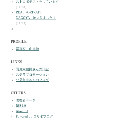
ストロボテストをしています
(11/23)
REAL PORTRAIT
NAGOYA 始まりました！
(11/23)
a
PROFILE
写真家 山岸伸
LINKS
写真家稲田さんの日記
ステラプロモーション
北見亀井さんのブログ
OTHERS
管理者ページ
RSS1.0
Atom0.3
Powered by ロリポブログ