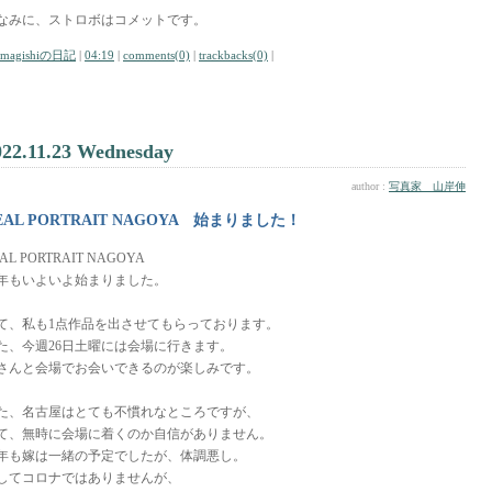
なみに、ストロボはコメットです。
amagishiの日記
|
04:19
|
comments(0)
|
trackbacks(0)
|
022.11.23 Wednesday
author :
写真家 山岸伸
EAL PORTRAIT NAGOYA 始まりました！
AL PORTRAIT NAGOYA
年もいよいよ始まりました。
て、私も1点作品を出させてもらっております。
た、今週26日土曜には会場に行きます。
さんと会場でお会いできるのが楽しみです。
た、名古屋はとても不慣れなところですが、
て、無時に会場に着くのか自信がありません。
年も嫁は一緒の予定でしたが、体調悪し。
してコロナではありませんが、