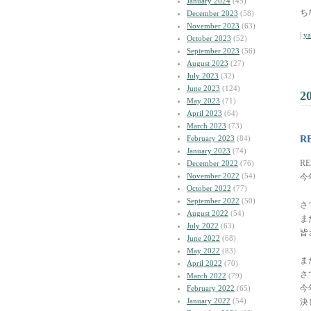
January 2024
(45)
ち
December 2023
(58)
November 2023
(63)
|
y
October 2023
(52)
September 2023
(56)
August 2023
(27)
July 2023
(32)
June 2023
(124)
2
May 2023
(71)
April 2023
(64)
March 2023
(73)
February 2023
(84)
R
January 2023
(74)
RE
December 2022
(76)
November 2022
(54)
今
October 2022
(77)
September 2022
(50)
さ
August 2022
(54)
ま
July 2022
(63)
皆
June 2022
(68)
May 2022
(83)
ま
April 2022
(70)
さ
March 2022
(79)
今
February 2022
(65)
January 2022
(54)
決