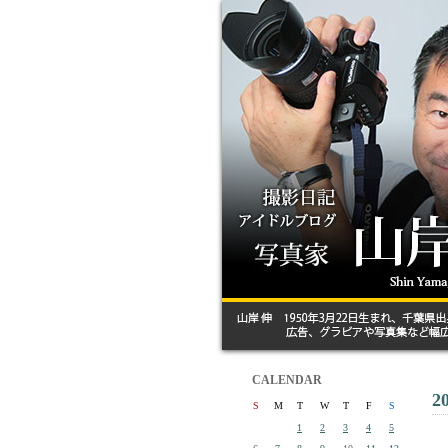
CALENDAR
2
S
M
T
W
T
F
S
1
2
3
4
5