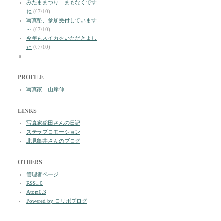
みたままつり まもなくです
ね
(07/10)
写真塾、参加受付しています
～
(07/10)
今年もスイカをいただきまし
た
(07/10)
a
PROFILE
写真家 山岸伸
LINKS
写真家稲田さんの日記
ステラプロモーション
北見亀井さんのブログ
OTHERS
管理者ページ
RSS1.0
Atom0.3
Powered by ロリポブログ