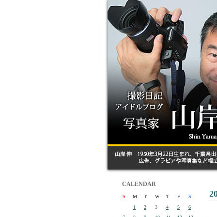
CALENDAR
2
S
M
T
W
T
F
S
1
2
3
4
5
6