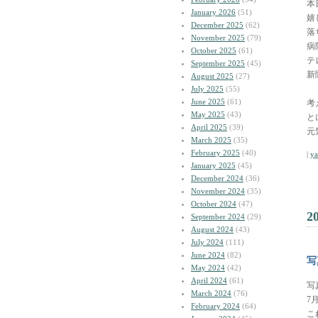
本
January 2026
(51)
嬉
December 2025
(62)
落
November 2025
(79)
病
October 2025
(61)
テ
September 2025
(45)
新
August 2025
(27)
July 2025
(55)
June 2025
(61)
考
May 2025
(43)
と
April 2025
(39)
元
March 2025
(35)
February 2025
(40)
|
y
January 2025
(45)
December 2024
(36)
November 2024
(35)
October 2024
(47)
2
September 2024
(29)
August 2024
(43)
July 2024
(111)
June 2024
(82)
写
May 2024
(42)
April 2024
(61)
写
March 2024
(76)
7
February 2024
(64)
こ