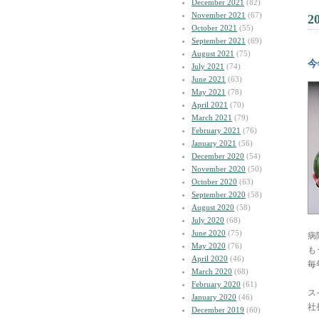
December 2021
(82)
November 2021
(67)
2
October 2021
(55)
September 2021
(69)
August 2021
(75)
今
July 2021
(74)
June 2021
(63)
May 2021
(78)
April 2021
(70)
March 2021
(79)
February 2021
(76)
January 2021
(56)
December 2020
(54)
November 2020
(50)
October 2020
(63)
September 2020
(58)
August 2020
(58)
July 2020
(68)
June 2020
(75)
病
May 2020
(76)
も
April 2020
(46)
毎
March 2020
(68)
February 2020
(61)
ス
January 2020
(46)
社
December 2019
(60)