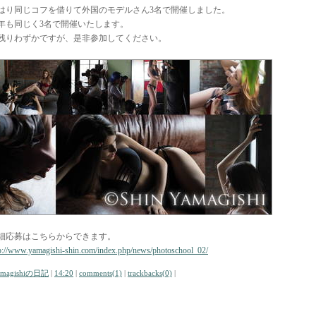
はり同じコフを借りて外国のモデルさん3名で開催しました。
年も同じく3名で開催いたします。
残りわずかですが、是非参加してください。
細応募はこちらからできます。
p://www.yamagishi-shin.com/index.php/news/photoschool_02/
amagishiの日記
|
14:20
|
comments(1)
|
trackbacks(0)
|