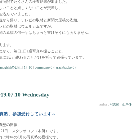
日病院でたくさんの検査結果が出ました。
しいことと嬉しくないことが交差し、
ち込んでいました。
院から帰り、テレビの取材と新聞の原稿の依頼。
レビの取材はウェルカムですが、
聞の原稿の何千字はちょっと書けそうにもありません。
えます。
にかく、毎日1日1膳写真を撮ることと、
気に1日が終わることだけを祈って頑張っています。
amagishiの日記
|
17:10
|
comments(0)
|
trackbacks(0)
|
019.07.10 Wednesday
author :
写真家 山岸伸
真塾、参加受付しています～
真塾の開催。
月21日、スタジオコフ（本所）です。
れは昨年の8月の写真塾の模様です。