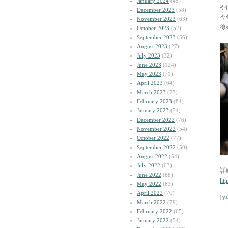
January 2024
(45)
や
December 2023
(58)
今
November 2023
(63)
後
October 2023
(52)
September 2023
(56)
August 2023
(27)
July 2023
(32)
June 2023
(124)
May 2023
(71)
April 2023
(64)
March 2023
(73)
February 2023
(84)
January 2023
(74)
December 2022
(76)
November 2022
(54)
October 2022
(77)
September 2022
(50)
August 2022
(54)
July 2022
(63)
詳
June 2022
(68)
htt
May 2022
(83)
April 2022
(70)
|
y
March 2022
(79)
February 2022
(65)
January 2022
(54)