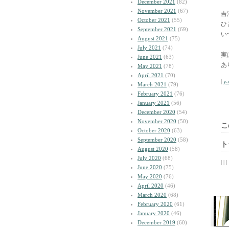
December 2021
(82)
November 2021
(67)
吉
October 2021
(55)
ひ
September 2021
(69)
い
August 2021
(75)
July 2021
(74)
実
June 2021
(63)
あ
May 2021
(78)
April 2021
(70)
|
y
March 2021
(79)
February 2021
(76)
January 2021
(56)
December 2020
(54)
November 2020
(50)
こ
October 2020
(63)
September 2020
(58)
ト
August 2020
(58)
July 2020
(68)
| | |
June 2020
(75)
May 2020
(76)
April 2020
(46)
March 2020
(68)
February 2020
(61)
January 2020
(46)
December 2019
(60)