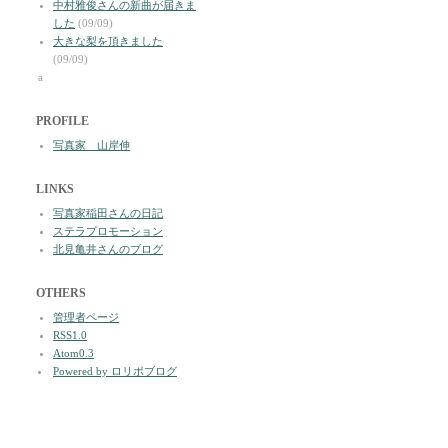
中村雅俊さんの新曲が届きま
した
(09/09)
大きな梨を頂きました
(09/09)
a
PROFILE
写真家 山岸伸
LINKS
写真家稲田さんの日記
ステラプロモーション
北見亀井さんのブログ
OTHERS
管理者ページ
RSS1.0
Atom0.3
Powered by ロリポブログ