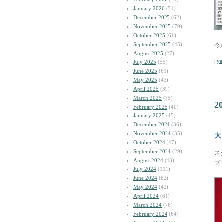
January 2026
(51)
December 2025
(62)
November 2025
(79)
October 2025
(61)
September 2025
(45)
今
August 2025
(27)
|
y
July 2025
(55)
June 2025
(61)
May 2025
(43)
April 2025
(39)
March 2025
(35)
2
February 2025
(40)
January 2025
(45)
December 2024
(36)
November 2024
(35)
大
October 2024
(47)
September 2024
(29)
ス
August 2024
(43)
プ
July 2024
(111)
June 2024
(82)
May 2024
(42)
April 2024
(61)
March 2024
(76)
February 2024
(64)