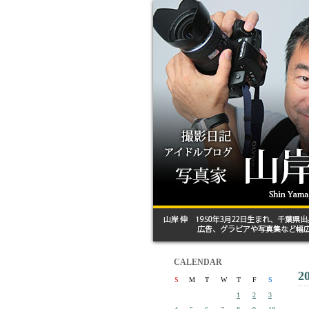
CALENDAR
2
S
M
T
W
T
F
S
1
2
3