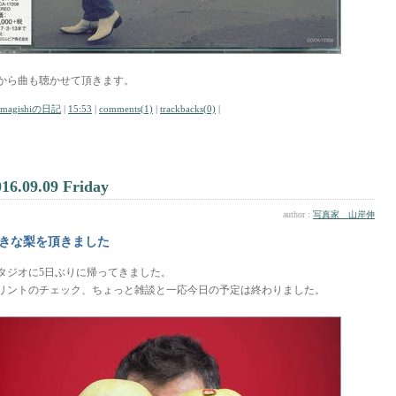
から曲も聴かせて頂きます。
amagishiの日記
|
15:53
|
comments(1)
|
trackbacks(0)
|
016.09.09 Friday
author :
写真家 山岸伸
きな梨を頂きました
タジオに5日ぶりに帰ってきました。
リントのチェック、ちょっと雑談と一応今日の予定は終わりました。