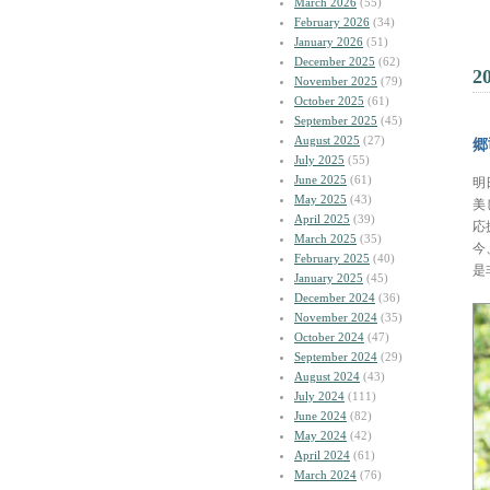
March 2026
(55)
February 2026
(34)
January 2026
(51)
December 2025
(62)
2
November 2025
(79)
October 2025
(61)
September 2025
(45)
August 2025
(27)
郷
July 2025
(55)
June 2025
(61)
明
May 2025
(43)
美
April 2025
(39)
応
March 2025
(35)
今
February 2025
(40)
是
January 2025
(45)
December 2024
(36)
November 2024
(35)
October 2024
(47)
September 2024
(29)
August 2024
(43)
July 2024
(111)
June 2024
(82)
May 2024
(42)
April 2024
(61)
March 2024
(76)