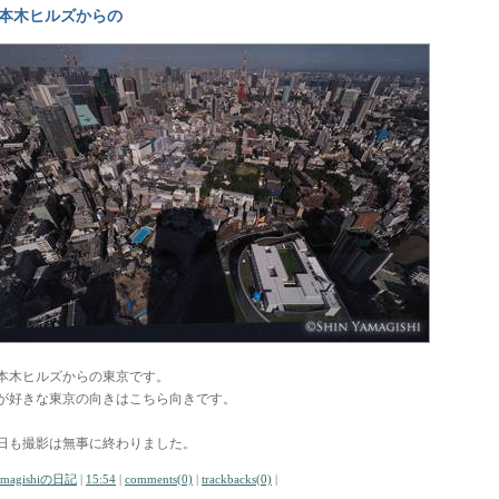
本木ヒルズからの
本木ヒルズからの東京です。
が好きな東京の向きはこちら向きです。
日も撮影は無事に終わりました。
amagishiの日記
|
15:54
|
comments(0)
|
trackbacks(0)
|