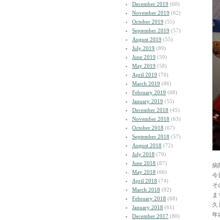
December 2019
(60)
November 2019
(62)
October 2019
(55)
September 2019
(57)
August 2019
(55)
July 2019
(89)
June 2019
(59)
May 2019
(58)
April 2019
(70)
March 2019
(86)
February 2019
(68)
January 2019
(55)
December 2018
(45)
November 2018
(63)
October 2018
(67)
September 2018
(57)
August 2018
(72)
July 2018
(79)
June 2018
(87)
病
May 2018
(66)
今
April 2018
(74)
そ
March 2018
(92)
ま
February 2018
(68)
久
January 2018
(61)
年
December 2017
(80)