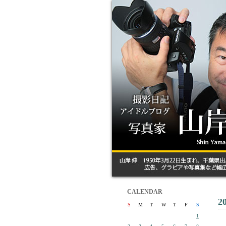
CALENDAR
2
S
M
T
W
T
F
S
1