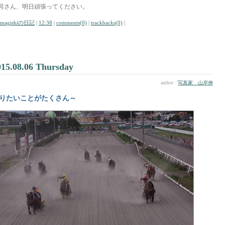
司さん、明日頑張ってください。
amagishiの日記
|
12:38
|
comments(0)
|
trackbacks(0)
|
015.08.06 Thursday
author :
写真家 山岸伸
りたいことがたくさん～