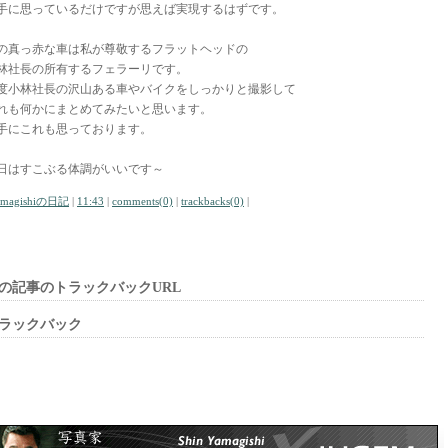
手に思っているだけですが思えば実現するはずです。
の真っ赤な車は私が尊敬するフラットヘッドの
林社長の所有するフェラーリです。
度小林社長の沢山ある車やバイクをしっかりと撮影して
れも何かにまとめてみたいと思います。
手にこれも思っております。
日はすこぶる体調がいいです～
amagishiの日記
|
11:43
|
comments(0)
|
trackbacks(0)
|
の記事のトラックバックURL
ラックバック