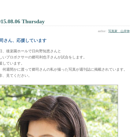
015.08.06 Thursday
author :
写真家 山岸伸
司さん、応援しています
日、後楽園ホールで日向野知恵さんと
しいプロボクサーの郷司利也子さんが試合をします。
援しています。
、何週間かに渡って郷司さんの私が撮った写真が週刊誌に掲載されています。
非、見てください。