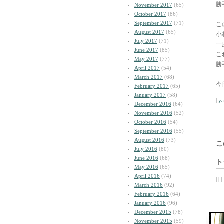
勝
November 2017
(65)
October 2017
(86)
September 2017
(71)
こ
August 2017
(65)
小
July 2017
(71)
一
June 2017
(85)
こ
May 2017
(77)
勝
April 2017
(54)
March 2017
(68)
今
February 2017
(65)
January 2017
(58)
|
y
December 2016
(64)
November 2016
(52)
October 2016
(54)
September 2016
(55)
August 2016
(73)
こ
July 2016
(80)
June 2016
(68)
ト
May 2016
(65)
April 2016
(74)
| | |
March 2016
(92)
February 2016
(64)
January 2016
(96)
December 2015
(78)
November 2015
(59)