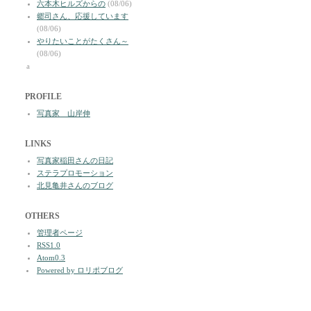
六本木ヒルズからの
(08/06)
郷司さん、応援しています
(08/06)
やりたいことがたくさん～
(08/06)
a
PROFILE
写真家 山岸伸
LINKS
写真家稲田さんの日記
ステラプロモーション
北見亀井さんのブログ
OTHERS
管理者ページ
RSS1.0
Atom0.3
Powered by ロリポブログ