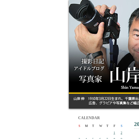
CALENDAR
2
S
M
T
W
T
F
S
1
2