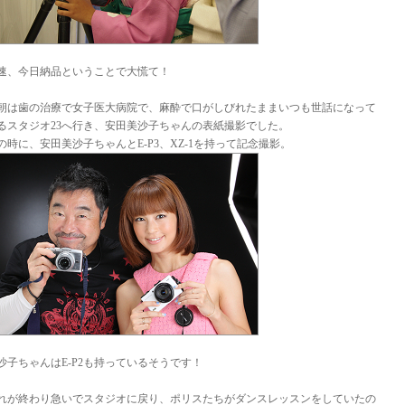
速、今日納品ということで大慌て！
朝は歯の治療で女子医大病院で、麻酔で口がしびれたままいつも世話になって
るスタジオ23へ行き、安田美沙子ちゃんの表紙撮影でした。
の時に、安田美沙子ちゃんとE-P3、XZ-1を持って記念撮影。
沙子ちゃんはE-P2も持っているそうです！
れが終わり急いでスタジオに戻り、ポリスたちがダンスレッスンをしていたの