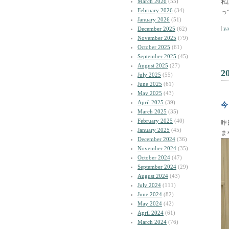
March 2026
(55)
私
February 2026
(34)
っ
January 2026
(51)
|
y
December 2025
(62)
November 2025
(79)
October 2025
(61)
September 2025
(45)
August 2025
(27)
2
July 2025
(55)
June 2025
(61)
May 2025
(43)
April 2025
(39)
今
March 2025
(35)
February 2025
(40)
昨
January 2025
(45)
ま
December 2024
(36)
November 2024
(35)
October 2024
(47)
September 2024
(29)
August 2024
(43)
July 2024
(111)
June 2024
(82)
May 2024
(42)
April 2024
(61)
March 2024
(76)