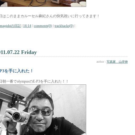
日はこのままカルーセル麻紀さんの快気祝いに行ってきます！
amagishiの日記
|
16:14
|
comments(0)
|
trackbacks(0)
|
011.07.22 Friday
author :
写真家 山岸伸
-P3を手に入れた！
日朝一番でolympusのE-P3を手に入れた！！