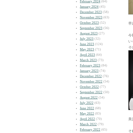
February 2024
(64)
January 2024
(45)
December 2023
(58)
November 2023
(63)
October 2023
(52)
早
September 2023
(56)
August 2023
(27)
今
July 2023
(32)
い
June 2023
(124)
そ
May 2023
(71)
April 2023
(64)
March 2023
(73)
February 2023
(84)
January 2023
(74)
December 2022
(76)
November 2022
(54)
October 2022
(77)
September 2022
(50)
August 2022
(54)
July 2022
(63)
June 2022
(68)
May 2022
(83)
April 2022
(70)
美
March 2022
(79)
February 2022
(65)
そ