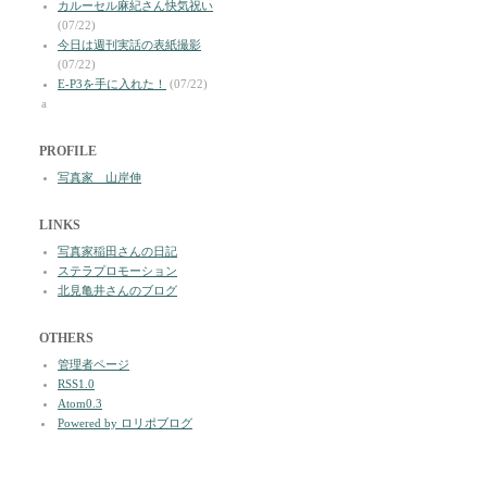
カルーセル麻紀さん快気祝い
(07/22)
今日は週刊実話の表紙撮影
(07/22)
E-P3を手に入れた！
(07/22)
a
PROFILE
写真家 山岸伸
LINKS
写真家稲田さんの日記
ステラプロモーション
北見亀井さんのブログ
OTHERS
管理者ページ
RSS1.0
Atom0.3
Powered by ロリポブログ