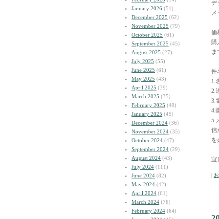
デ
January 2026
(51)
メ
December 2025
(62)
November 2025
(79)
価
October 2025
(61)
購入
September 2025
(45)
ま
August 2025
(27)
July 2025
(55)
June 2025
(61)
件
May 2025
(43)
1
April 2025
(39)
2
March 2025
(35)
3
February 2025
(40)
4
January 2025
(45)
5
December 2024
(36)
信
November 2024
(35)
を
October 2024
(47)
September 2024
(29)
August 2024
(43)
宜
July 2024
(111)
|
お
June 2024
(82)
May 2024
(42)
April 2024
(61)
March 2024
(76)
February 2024
(64)
2