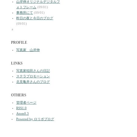
山岸伸オリジナルデジタルフ
ォトフレーム
(09/01)
事務所にて
(09/01)
昨日の夜と今日のブログ
(09/01)
a
PROFILE
写真家 山岸伸
LINKS
写真家稲田さんの日記
ステラプロモーション
北見亀井さんのブログ
OTHERS
管理者ページ
RSS1.0
Atom0.3
Powered by ロリポブログ