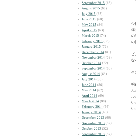
September 2015
(65)
August 2015
(60)
July 2015
(65)
June 2015
(68)
今
May 2015
(84)
構
April 2015
(63)
March 2015
(74)
の
February 2015
(68)
の
January 2015
(76)
December 2014
(81)
ピ
November 2014
(59)
な
October 2014
(72)
September 2014
(68)
そ
August 2014
(63)
July 2014
(80)
明
June 2014
(56)
May 2014
(62)
ん
April 2014
(69)
ル
March 2014
(88)
い
February 2014
(66)
い
January 2014
(60)
December 2013
(66)
November 2013
(52)
October 2013
(52)
September 2013
(57)