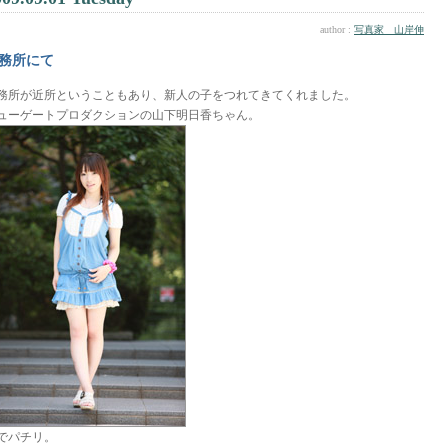
author :
写真家 山岸伸
務所にて
務所が近所ということもあり、新人の子をつれてきてくれました。
ューゲートプロダクションの山下明日香ちゃん。
でパチリ。