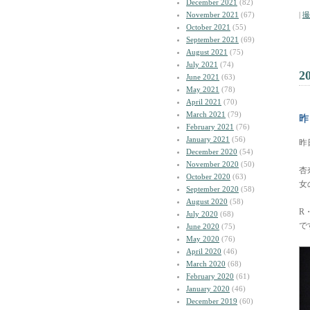
December 2021
(82)
November 2021
(67)
|
撮
October 2021
(55)
September 2021
(69)
August 2021
(75)
July 2021
(74)
2
June 2021
(63)
May 2021
(78)
April 2021
(70)
March 2021
(79)
昨
February 2021
(76)
January 2021
(56)
昨
December 2020
(54)
November 2020
(50)
杏
October 2020
(63)
女
September 2020
(58)
August 2020
(58)
R
July 2020
(68)
で
June 2020
(75)
May 2020
(76)
April 2020
(46)
March 2020
(68)
February 2020
(61)
January 2020
(46)
December 2019
(60)