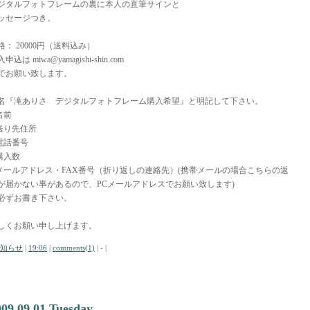
ジタルフォトフレームの裏に本人の直筆サインと
ッセージつき。
格： 20000円（送料込み）
申込は miwa@yamagishi-shin.com
でお願い致します。
名『滝ありさ デジタルフォトフレーム購入希望』と明記して下さい。
.名前
.送り先住所
.電話番号
.購入数
.メールアドレス・FAX番号（折り返しの連絡先）(携帯メールの場合こちらの返
が届かない事があるので、PCメールアドレスでお願い致します)
必ずお書き下さい。
しくお願い申し上げます。
知らせ
|
19:06
|
comments(1)
| - |
009.09.01 Tuesday