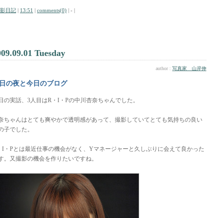
影日記
|
13:51
|
comments(0)
| - |
009.09.01 Tuesday
author :
写真家 山岸伸
日の夜と今日のブログ
日の実話、3人目はR・I・Pの中川杏奈ちゃんでした。
奈ちゃんはとても爽やかで透明感があって、撮影していてとても気持ちの良い
の子でした。
・I・Pとは最近仕事の機会がなく、Yマネージャーと久しぶりに会えて良かった
す。又撮影の機会を作りたいですね。