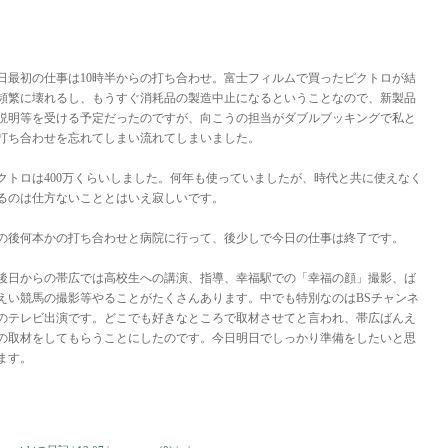
日最初の仕事は10時半からの打ち合わせ。富士フィルムで買ったピクトロが結
頻繁に壊れるし、もうすぐ消耗品の製造中止になるということなので、新製品
説明等を受ける予定だったのですが、向こうの担当がダブルブッキングで私と
打ち合わせを忘れてしまい流れてしまいました。
クトロは400万くらいしました。何年も使っていましたが、時代と共に使えなく
るのは仕方ないこととはいえ寂しいです。
の後何本かの打ち合わせと病院に行って、後少しで今日の仕事は終了です。
後日からの帯広では高校生への講演、指導、幸福駅での「幸福の顔」撮影、ば
えい競馬の撮影等やることがたくさんあります。中でも特別なのはBSチャンネ
のテレビ出演です。どこでも好きなところで取材させてと言われ、帯広ばんえ
の取材をしてもらうことにしたのです。今日明日でしっかり準備をしたいと思
ます。