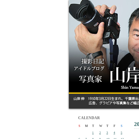
CALENDAR
2
S
M
T
W
T
F
S
1
2
3
4
5