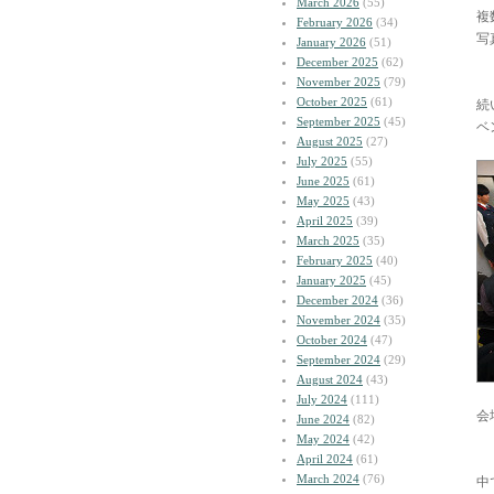
March 2026
(55)
複
February 2026
(34)
写
January 2026
(51)
December 2025
(62)
November 2025
(79)
October 2025
(61)
続
September 2025
(45)
ベ
August 2025
(27)
July 2025
(55)
June 2025
(61)
May 2025
(43)
April 2025
(39)
March 2025
(35)
February 2025
(40)
January 2025
(45)
December 2024
(36)
November 2024
(35)
October 2024
(47)
September 2024
(29)
August 2024
(43)
July 2024
(111)
会
June 2024
(82)
May 2024
(42)
April 2024
(61)
March 2024
(76)
中