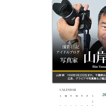
CALENDAR
2
S
M
T
W
T
F
S
1