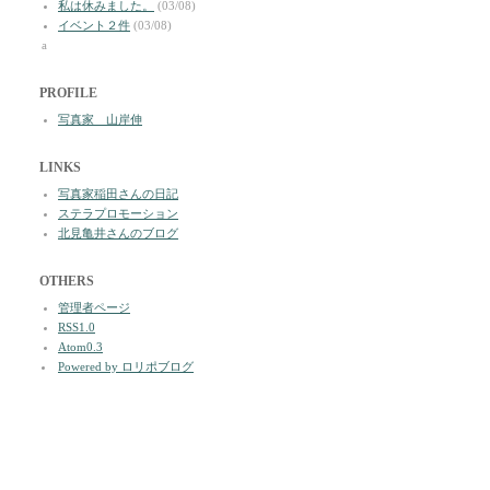
私は休みました。
(03/08)
イベント２件
(03/08)
a
PROFILE
写真家 山岸伸
LINKS
写真家稲田さんの日記
ステラプロモーション
北見亀井さんのブログ
OTHERS
管理者ページ
RSS1.0
Atom0.3
Powered by ロリポブログ