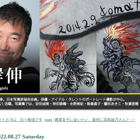
 ライカ SL2 日々勉強です
|
main
|
農業女子に会いたい、最初に花島綾乃さんと >>
022.08.27 Saturday