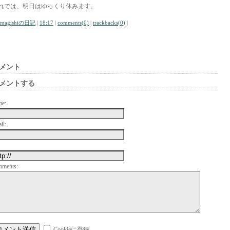
れでは、明日はゆっくり休みます。
amagishiの日記
|
18:17
|
comments(0)
|
trackbacks(0)
|
メント
メントする
me:
il:
mments:
Cookieに登録