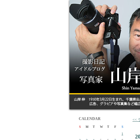
CALENDAR
<<
S
M
T
W
T
F
S
1
2