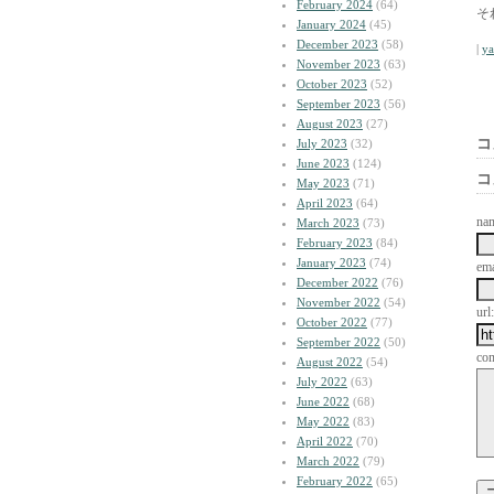
February 2024
(64)
そ
January 2024
(45)
December 2023
(58)
|
y
November 2023
(63)
October 2023
(52)
September 2023
(56)
August 2023
(27)
コ
July 2023
(32)
June 2023
(124)
コ
May 2023
(71)
April 2023
(64)
na
March 2023
(73)
February 2023
(84)
January 2023
(74)
ema
December 2022
(76)
November 2022
(54)
url:
October 2022
(77)
September 2022
(50)
co
August 2022
(54)
July 2022
(63)
June 2022
(68)
May 2022
(83)
April 2022
(70)
March 2022
(79)
February 2022
(65)