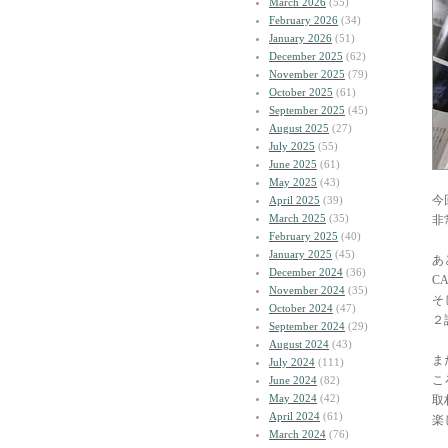
March 2026
(55)
February 2026
(34)
January 2026
(51)
December 2025
(62)
November 2025
(79)
October 2025
(61)
September 2025
(45)
August 2025
(27)
July 2025
(55)
June 2025
(61)
May 2025
(43)
今
April 2025
(39)
March 2025
(35)
非
February 2025
(40)
January 2025
(45)
あ
December 2024
(36)
C
November 2024
(35)
そ
October 2024
(47)
２
September 2024
(29)
August 2024
(43)
ま
July 2024
(111)
こ
June 2024
(82)
May 2024
(42)
取
April 2024
(61)
楽
March 2024
(76)