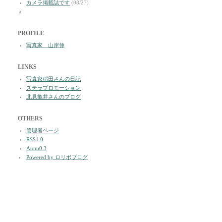
カメラ掲載誌です
(08/27)
a
PROFILE
写真家 山岸伸
LINKS
写真家稲田さんの日記
ステラプロモーション
北見亀井さんのブログ
OTHERS
管理者ページ
RSS1.0
Atom0.3
Powered by ロリポブログ