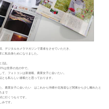
回、デジタルカメラマガジンで選者をさせていただき、
常に私自身ためになりました。
と2誌。
APAは世界の光の中で。
して、フォトコンは新連載、農業女子に会いたい。
誌とも私らしい連載だと思っております。
た、農業女子に会いたい はこれから沖縄や北海道など関東から少し離れたと
ろまで
材に行くつもりです。
しみです。