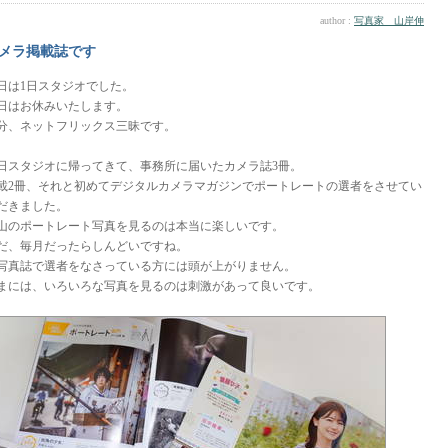
author :
写真家 山岸伸
メラ掲載誌です
日は1日スタジオでした。
日はお休みいたします。
分、ネットフリックス三昧です。
日スタジオに帰ってきて、事務所に届いたカメラ誌3冊。
載2冊、それと初めてデジタルカメラマガジンでポートレートの選者をさせてい
だきました。
山のポートレート写真を見るのは本当に楽しいです。
だ、毎月だったらしんどいですね。
写真誌で選者をなさっている方には頭が上がりません。
まには、いろいろな写真を見るのは刺激があって良いです。