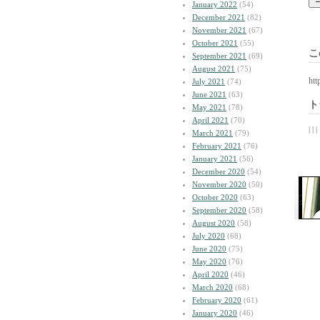
January 2022
(54)
December 2021
(82)
November 2021
(67)
October 2021
(55)
こ
September 2021
(69)
August 2021
(75)
htt
July 2021
(74)
June 2021
(63)
ト
May 2021
(78)
April 2021
(70)
| | |
March 2021
(79)
February 2021
(76)
January 2021
(56)
December 2020
(54)
November 2020
(50)
October 2020
(63)
September 2020
(58)
August 2020
(58)
July 2020
(68)
June 2020
(75)
May 2020
(76)
April 2020
(46)
March 2020
(68)
February 2020
(61)
January 2020
(46)