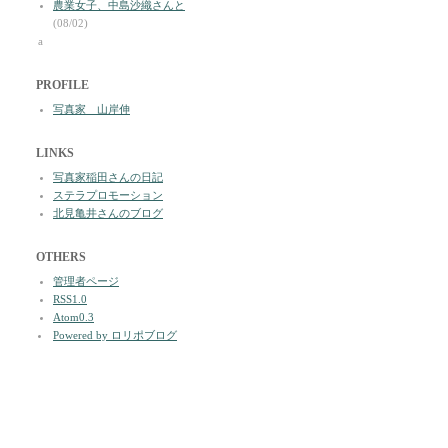
農業女子、中島沙織さんと
(08/02)
a
PROFILE
写真家 山岸伸
LINKS
写真家稲田さんの日記
ステラプロモーション
北見亀井さんのブログ
OTHERS
管理者ページ
RSS1.0
Atom0.3
Powered by ロリポブログ