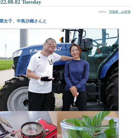
022.08.02 Tuesday
author :
写真家 山岸伸
業女子、中島沙織さんと