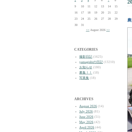
2
3
4
5
6
7
8
2
9
10
11
12
13
14
15
16
17
18
19
20
21
22
23
24
25
26
27
28
29
農
30
31
<<
August 2026
>>
CATEGORIES
撮影日記
(1625)
yamagishiの日記
(13210)
お知らせ
(180)
募集！！
(18)
写真集
(18)
ARCHIVES
August 2026
(14)
July 2026
(81)
June 2026
(51)
May 2026
(42)
April 2026
(44)