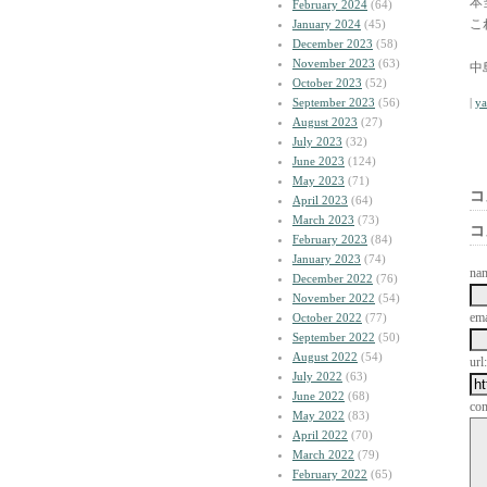
本
February 2024
(64)
こ
January 2024
(45)
December 2023
(58)
November 2023
(63)
中
October 2023
(52)
September 2023
(56)
|
y
August 2023
(27)
July 2023
(32)
June 2023
(124)
May 2023
(71)
コ
April 2023
(64)
March 2023
(73)
コ
February 2023
(84)
January 2023
(74)
na
December 2022
(76)
November 2022
(54)
ema
October 2022
(77)
September 2022
(50)
August 2022
(54)
url:
July 2022
(63)
June 2022
(68)
co
May 2022
(83)
April 2022
(70)
March 2022
(79)
February 2022
(65)