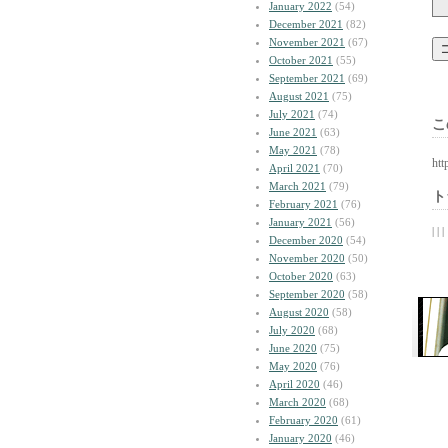
January 2022
(54)
December 2021
(82)
November 2021
(67)
October 2021
(55)
September 2021
(69)
August 2021
(75)
July 2021
(74)
こ
June 2021
(63)
May 2021
(78)
htt
April 2021
(70)
March 2021
(79)
ト
February 2021
(76)
January 2021
(56)
| | |
December 2020
(54)
November 2020
(50)
October 2020
(63)
September 2020
(58)
August 2020
(58)
July 2020
(68)
June 2020
(75)
May 2020
(76)
April 2020
(46)
March 2020
(68)
February 2020
(61)
January 2020
(46)