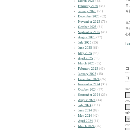
March 2026
(55)
ま
February 2026
(34)
今
January 2026
(51)
December 2025
(62)
November 2025
(79)
元
October 2025
(61)
そ
September 2025
(45)
心
August 2025
(27)
July 2025
(55)
|
y
June 2025
(61)
May 2025
(43)
April 2025
(39)
March 2025
(35)
コ
February 2025
(40)
January 2025
(45)
コ
December 2024
(36)
November 2024
(35)
na
October 2024
(47)
September 2024
(29)
August 2024
(43)
ema
July 2024
(111)
June 2024
(82)
url:
May 2024
(42)
April 2024
(61)
co
March 2024
(76)