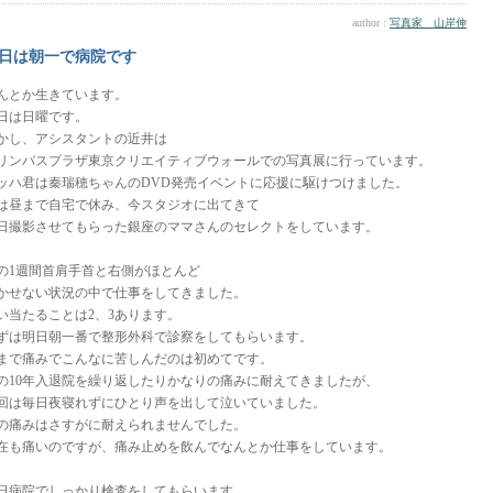
author :
写真家 山岸伸
日は朝一で病院です
んとか生きています。
日は日曜です。
かし、アシスタントの近井は
リンパスプラザ東京クリエイティブウォールでの写真展に行っています。
ッハ君は秦瑞穂ちゃんのDVD発売イベントに応援に駆けつけました。
は昼まで自宅で休み、今スタジオに出てきて
日撮影させてもらった銀座のママさんのセレクトをしています。
の1週間首肩手首と右側がほとんど
かせない状況の中で仕事をしてきました。
い当たることは2、3あります。
ずは明日朝一番で整形外科で診察をしてもらいます。
まで痛みでこんなに苦しんだのは初めてです。
の10年入退院を繰り返したりかなりの痛みに耐えてきましたが、
回は毎日夜寝れずにひとり声を出して泣いていました。
の痛みはさすがに耐えられませんでした。
在も痛いのですが、痛み止めを飲んでなんとか仕事をしています。
日病院でしっかり検査をしてもらいます。