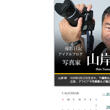
CALENDAR
<<
S
M
T
W
T
F
S
1
2