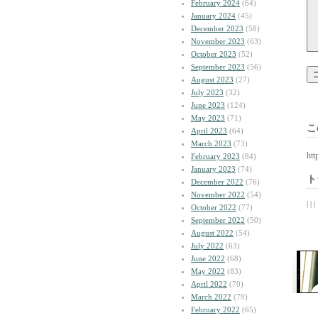
February 2024
(64)
January 2024
(45)
December 2023
(58)
November 2023
(63)
October 2023
(52)
September 2023
(56)
August 2023
(27)
July 2023
(32)
June 2023
(124)
May 2023
(71)
こ
April 2023
(64)
March 2023
(73)
htt
February 2023
(84)
January 2023
(74)
ト
December 2022
(76)
November 2022
(54)
| | |
October 2022
(77)
September 2022
(50)
August 2022
(54)
July 2022
(63)
June 2022
(68)
May 2022
(83)
April 2022
(70)
March 2022
(79)
February 2022
(65)