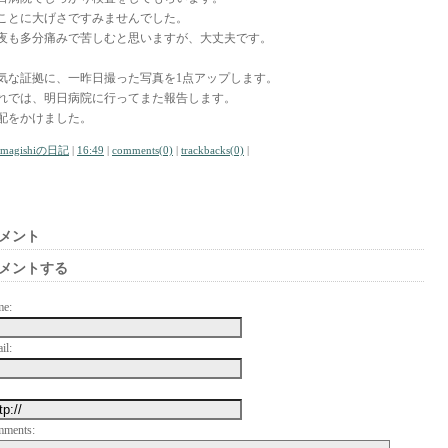
ことに大げさですみませんでした。
夜も多分痛みで苦しむと思いますが、大丈夫です。
気な証拠に、一昨日撮った写真を1点アップします。
れでは、明日病院に行ってまた報告します。
配をかけました。
amagishiの日記
|
16:49
|
comments(0)
|
trackbacks(0)
|
メント
メントする
me:
il:
mments: