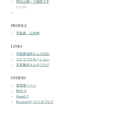
明日は朝一で病院です
(11/19)
a
PROFILE
写真家 山岸伸
LINKS
写真家稲田さんの日記
ステラプロモーション
北見亀井さんのブログ
OTHERS
管理者ページ
RSS1.0
Atom0.3
Powered by ロリポブログ