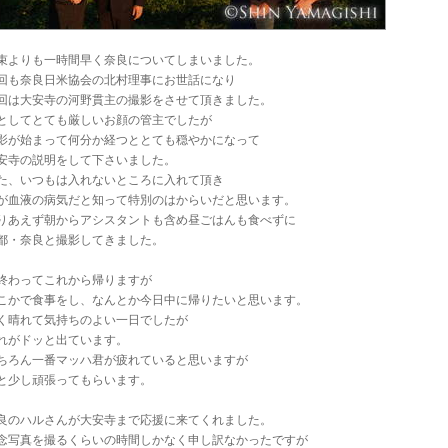
束よりも一時間早く奈良についてしまいました。
回も奈良日米協会の北村理事にお世話になり
回は大安寺の河野貫主の撮影をさせて頂きました。
としてとても厳しいお顔の管主でしたが
影が始まって何分か経つととても穏やかになって
安寺の説明をして下さいました。
た、いつもは入れないところに入れて頂き
が血液の病気だと知って特別のはからいだと思います。
りあえず朝からアシスタントも含め昼ごはんも食べずに
都・奈良と撮影してきました。
終わってこれから帰りますが
こかで食事をし、なんとか今日中に帰りたいと思います。
く晴れて気持ちのよい一日でしたが
れがドッと出ています。
ちろん一番マッハ君が疲れていると思いますが
と少し頑張ってもらいます。
良のハルさんが大安寺まで応援に来てくれました。
念写真を撮るくらいの時間しかなく申し訳なかったですが