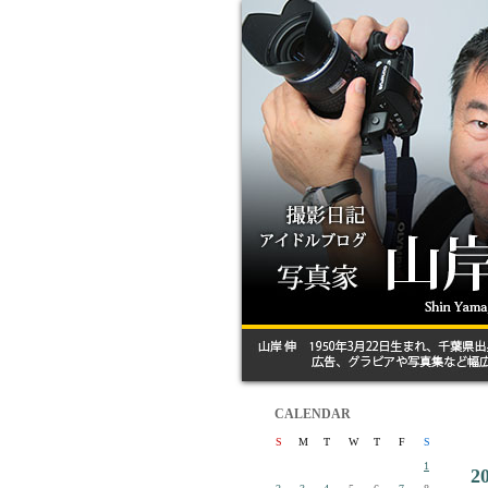
CALENDAR
S
M
T
W
T
F
S
1
2