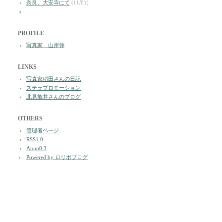
奈良、大安寺にて
(11/01)
a
PROFILE
写真家 山岸伸
LINKS
写真家稲田さんの日記
ステラプロモーション
北見亀井さんのブログ
OTHERS
管理者ページ
RSS1.0
Atom0.3
Powered by ロリポブログ