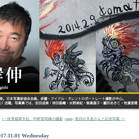
<< 伏見稲荷大社、中村宮司様の撮影
|
main
|
先日の又吉さんと記念写真 >>
017.11.01 Wednesday