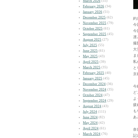
March 2026
(55)
February 2026
(34)
January 2026
(51)
December 2025
(62)
約
November 2025
(79)
今
October 2025
(61)
今
September 2025
(45)
凛
August 2025
(27)
撮
July 2025
(55)
大
June 2025
(61)
ま
May 2025
(43)
私
April 2025
(39)
March 2025
(35)
と
February 2025
(40)
京
January 2025
(45)
December 2024
(36)
今
November 2024
(35)
ど
October 2024
(47)
よ
September 2024
(29)
疲
August 2024
(43)
も
July 2024
(111)
あ
June 2024
(82)
May 2024
(42)
April 2024
(61)
奈
March 2024
(76)
記