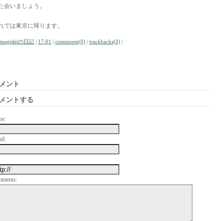
た会いましょう。
れでは東京に帰ります。
amagishiの日記
|
17:01
|
comments(0)
|
trackbacks(0)
|
メント
メントする
me:
il:
mments: