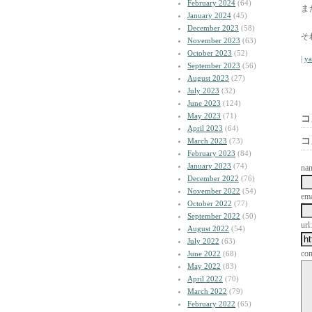
February 2024
(64)
ま
January 2024
(45)
December 2023
(58)
そ
November 2023
(63)
October 2023
(52)
|
y
September 2023
(56)
August 2023
(27)
July 2023
(32)
June 2023
(124)
May 2023
(71)
コ
April 2023
(64)
コ
March 2023
(73)
February 2023
(84)
January 2023
(74)
na
December 2022
(76)
November 2022
(54)
ema
October 2022
(77)
September 2022
(50)
url:
August 2022
(54)
July 2022
(63)
co
June 2022
(68)
May 2022
(83)
April 2022
(70)
March 2022
(79)
February 2022
(65)