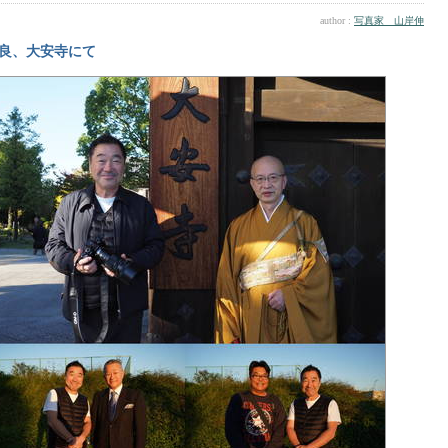
author :
写真家 山岸伸
良、大安寺にて