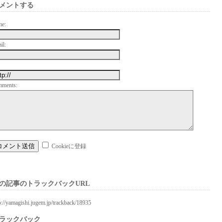
メントする
me:
il:
mments:
Cookieに登録
の記事のトラックバックURL
p://yamagishi.jugem.jp/trackback/18935
ラックバック