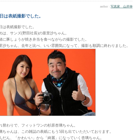
author :
写真家 山岸伸
日は表紙撮影でした。
日は表紙撮影でした。
めは、サンズ(野田社長)の亜里沙ちゃん。
緒に豚しょうが焼き弁当を食べながらの撮影でした。
里沙ちゃん、去年と比べ、いい雰囲気になって、撮影も順調に終わりました。
れ替わりで、フィットワンの杉原杏璃ちゃん。
璃ちゃんは、この雑誌の表紙にもう5回も出ていただいております。
んだん、「かわいい」から「綺麗」になっていく杏璃ちゃん。