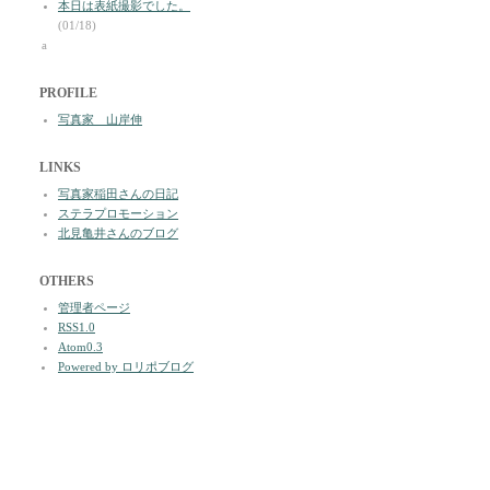
本日は表紙撮影でした。
(01/18)
a
PROFILE
写真家 山岸伸
LINKS
写真家稲田さんの日記
ステラプロモーション
北見亀井さんのブログ
OTHERS
管理者ページ
RSS1.0
Atom0.3
Powered by ロリポブログ