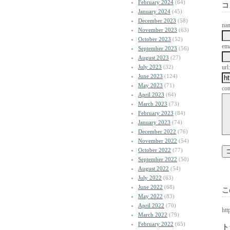
February 2024
(64)
コ
January 2024
(45)
December 2023
(58)
na
November 2023
(63)
October 2023
(52)
ema
September 2023
(56)
August 2023
(27)
July 2023
(32)
url:
June 2023
(124)
May 2023
(71)
co
April 2023
(64)
March 2023
(73)
February 2023
(84)
January 2023
(74)
December 2022
(76)
November 2022
(54)
October 2022
(77)
September 2022
(50)
August 2022
(54)
July 2022
(63)
June 2022
(68)
こ
May 2022
(83)
April 2022
(70)
htt
March 2022
(79)
February 2022
(65)
ト