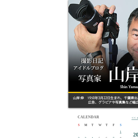
CALENDAR
<
S
M
T
W
T
F
S
1
2