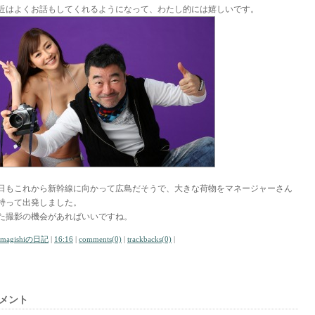
近はよくお話もしてくれるようになって、わたし的には嬉しいです。
日もこれから新幹線に向かって広島だそうで、大きな荷物をマネージャーさん
持って出発しました。
た撮影の機会があればいいですね。
amagishiの日記
|
16:16
|
comments(0)
|
trackbacks(0)
|
メント