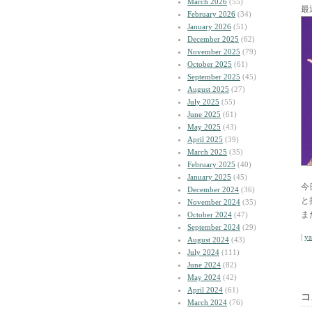
March 2026
(55)
最
February 2026
(34)
January 2026
(51)
December 2025
(62)
November 2025
(79)
October 2025
(61)
September 2025
(45)
August 2025
(27)
July 2025
(55)
June 2025
(61)
May 2025
(43)
April 2025
(39)
March 2025
(35)
February 2025
(40)
January 2025
(45)
今
December 2024
(36)
と
November 2024
(35)
ま
October 2024
(47)
September 2024
(29)
|
y
August 2024
(43)
July 2024
(111)
June 2024
(82)
May 2024
(42)
April 2024
(61)
コ
March 2024
(76)