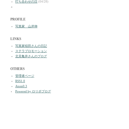
打ち合わせの日
(04/28)
a
PROFILE
写真家 山岸伸
LINKS
写真家稲田さんの日記
ステラプロモーション
北見亀井さんのブログ
OTHERS
管理者ページ
RSS1.0
Atom0.3
Powered by ロリポブログ