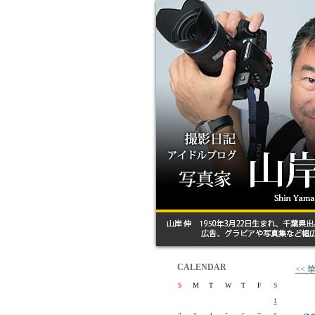
CALENDAR
<<
S
M
T
W
T
F
S
1