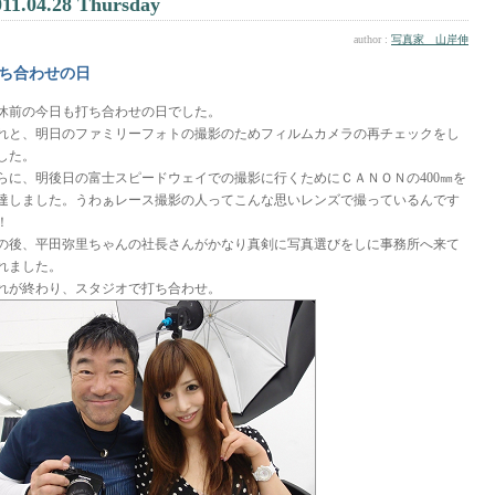
011.04.28 Thursday
author :
写真家 山岸伸
ち合わせの日
休前の今日も打ち合わせの日でした。
れと、明日のファミリーフォトの撮影のためフィルムカメラの再チェックをし
した。
らに、明後日の富士スピードウェイでの撮影に行くためにＣＡＮＯＮの400㎜を
達しました。うわぁレース撮影の人ってこんな思いレンズで撮っているんです
！
の後、平田弥里ちゃんの社長さんがかなり真剣に写真選びをしに事務所へ来て
れました。
れが終わり、スタジオで打ち合わせ。