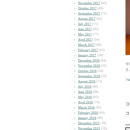
November 2017
(65)
October 2017
(86)
September 2017
(71)
August 2017
(65)
July 2017
(71)
June 2017
(85)
May 2017
(77)
April 2017
(54)
March 2017
(68)
February 2017
(65)
January 2017
(58)
December 2016
(64)
今
November 2016
(52)
さ
October 2016
(54)
September 2016
(55)
|
y
August 2016
(73)
July 2016
(80)
June 2016
(68)
May 2016
(65)
April 2016
(74)
コ
March 2016
(92)
February 2016
(64)
コ
January 2016
(96)
December 2015
(78)
na
November 2015
(59)