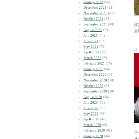
January 2022
(54)
December 2021
(82)
November 2021
(67)
October 2021
(55)
September 2021
(69)
僕
August 2021
(75)
最
July 2021
(74)
June 2021
(63)
May 2021
(78)
オ
April 2021
(70)
March 2021
(79)
February 2021
(76)
January 2021
(56)
December 2020
(54)
November 2020
(50)
October 2020
(63)
September 2020
(58)
August 2020
(58)
July 2020
(68)
June 2020
(75)
May 2020
(76)
April 2020
(46)
March 2020
(68)
February 2020
(61)
ス
January 2020
(46)
そ