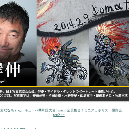
 華彩ななちゃん、キューバ共和国大使
|
main
|
全員集合！ミニスカポリス 撮影会
part2 >>