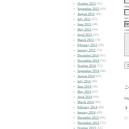
October 2015
(41)
ema
September 2015
(65)
August 2015
(60)
url:
July 2015
(65)
June 2015
(68)
May 2015
(84)
co
April 2015
(63)
March 2015
(74)
February 2015
(68)
January 2015
(76)
December 2014
(81)
November 2014
(59)
October 2014
(72)
September 2014
(68)
August 2014
(63)
July 2014
(80)
June 2014
(56)
こ
May 2014
(62)
April 2014
(69)
htt
March 2014
(88)
February 2014
(66)
ト
January 2014
(60)
December 2013
(66)
| | |
November 2013
(52)
October 2013
(52)