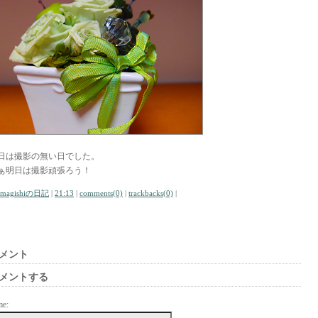
日は撮影の無い日でした。
ぁ明日は撮影頑張ろう！
amagishiの日記
|
21:13
|
comments(0)
|
trackbacks(0)
|
メント
メントする
me: