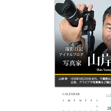
CALENDAR
<<
S
M
T
W
T
F
S
1
2