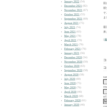
January 2022
(54)
前
December 2021
(82)
彼
November 2021
(67)
そ
October 2021
(55)
ま
September 2021
(69)
August 2021
(75)
最
July 2021
(74)
June 2021
(63)
来
May 2021
(78)
|
撮
April 2021
(70)
March 2021
(79)
February 2021
(76)
January 2021
(56)
December 2020
(54)
コ
November 2020
(50)
October 2020
(63)
コ
September 2020
(58)
August 2020
(58)
na
July 2020
(68)
June 2020
(75)
ema
May 2020
(76)
April 2020
(46)
March 2020
(68)
url:
February 2020
(61)
January 2020
(46)
co