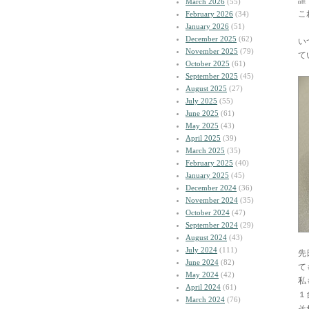
誰
March 2026
(55)
こ
February 2026
(34)
January 2026
(51)
December 2025
(62)
い
November 2025
(79)
て
October 2025
(61)
September 2025
(45)
August 2025
(27)
July 2025
(55)
June 2025
(61)
May 2025
(43)
April 2025
(39)
March 2025
(35)
February 2025
(40)
January 2025
(45)
December 2024
(36)
November 2024
(35)
October 2024
(47)
September 2024
(29)
August 2024
(43)
July 2024
(111)
先
June 2024
(82)
て
May 2024
(42)
私
April 2024
(61)
１
March 2024
(76)
そ