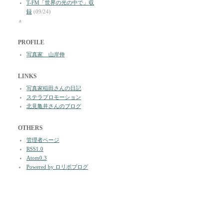
T-FM「世界の光の中で」収
録
(09/24)
a
PROFILE
写真家 山岸伸
LINKS
写真家稲田さんの日記
ステラプロモーション
北見亀井さんのブログ
OTHERS
管理者ページ
RSS1.0
Atom0.3
Powered by ロリポブログ