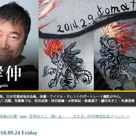
 熱海の15夜
|
main
|
庄司ゆうこ『感じる・・・カラダ』DVD発売記念イベント >>
010.09.24 Friday