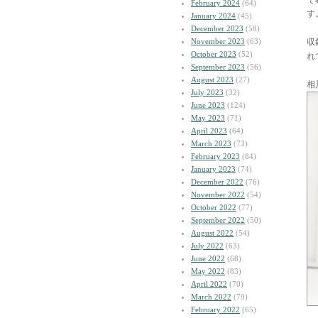
February 2024
(64)
す
January 2024
(45)
December 2023
(58)
November 2023
(63)
収
October 2023
(52)
れ
September 2023
(56)
August 2023
(27)
相
July 2023
(32)
June 2023
(124)
May 2023
(71)
April 2023
(64)
March 2023
(73)
February 2023
(84)
January 2023
(74)
December 2022
(76)
November 2022
(54)
October 2022
(77)
September 2022
(50)
August 2022
(54)
July 2022
(63)
June 2022
(68)
May 2022
(83)
April 2022
(70)
March 2022
(79)
February 2022
(65)