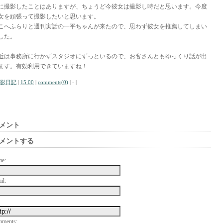
に撮影したことはありますが、ちょうど今彼女は撮影し時だと思います。今度
女を頑張って撮影したいと思います。
こへふらりと週刊実話の一平ちゃんが来たので、思わず彼女を推薦してしまい
した。
近は事務所に行かずスタジオにずっといるので、お客さんともゆっくり話が出
ます。有効利用できていますね！
影日記
|
15:00
|
comments(0)
| - |
メント
メントする
me:
il:
mments: