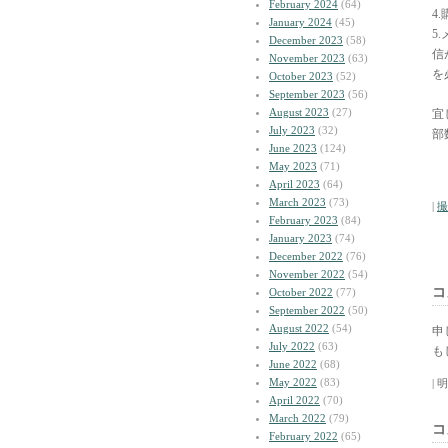
February 2024
(64)
4
January 2024
(45)
5
December 2023
(58)
信
November 2023
(63)
を
October 2023
(52)
September 2023
(56)
August 2023
(27)
宜
July 2023
(32)
部
June 2023
(124)
May 2023
(71)
April 2023
(64)
March 2023
(73)
|
撮
February 2023
(84)
January 2023
(74)
December 2022
(76)
November 2022
(54)
コ
October 2022
(77)
September 2022
(50)
August 2022
(54)
申
July 2022
(63)
も
June 2022
(68)
May 2022
(83)
| 
April 2022
(70)
March 2022
(79)
コ
February 2022
(65)