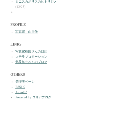
ミニスカポリスのヒトリジメ
(12/25)
a
PROFILE
写真家 山岸伸
LINKS
写真家稲田さんの日記
ステラプロモーション
北見亀井さんのブログ
OTHERS
管理者ページ
RSS1.0
Atom0.3
Powered by ロリポブログ