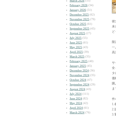
March 2026
(55)
February 2026
(34)
January 2026
(51)
December 2025
(62)
November 2025
(79)
彼
October 2025
(61)
未
September 2025
(45)
ど
August 2025
(27)
July 2025
(55)
限
June 2025
(61)
一
May 2025
(43)
April 2025
(39)
高
March 2025
(35)
February 2025
(40)
サ
January 2025
(45)
全
December 2024
(36)
タ
November 2024
(35)
価
October 2024
(47)
購入
September 2024
(29)
ま
August 2024
(43)
July 2024
(111)
June 2024
(82)
件
May 2024
(42)
1
April 2024
(61)
2
March 2024
(76)
3