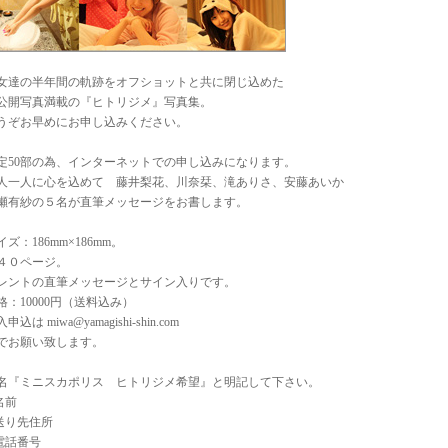
女達の半年間の軌跡をオフショットと共に閉じ込めた
公開写真満載の『ヒトリジメ』写真集。
うぞお早めにお申し込みください。
定50部の為、インターネットでの申し込みになります。
人一人に心を込めて 藤井梨花、川奈栞、滝ありさ、安藤あいか
瀬有紗の５名が直筆メッセージをお書します。
イズ：186mm×186mm。
４０ページ。
レントの直筆メッセージとサイン入りです。
格：10000円（送料込み）
申込は miwa@yamagishi-shin.com
でお願い致します。
名『ミニスカポリス ヒトリジメ希望』と明記して下さい。
.名前
.送り先住所
.電話番号