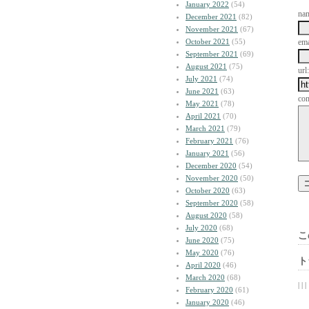
January 2022
(54)
na
December 2021
(82)
November 2021
(67)
October 2021
(55)
ema
September 2021
(69)
August 2021
(75)
url:
July 2021
(74)
June 2021
(63)
co
May 2021
(78)
April 2021
(70)
March 2021
(79)
February 2021
(76)
January 2021
(56)
December 2020
(54)
November 2020
(50)
October 2020
(63)
September 2020
(58)
August 2020
(58)
July 2020
(68)
こ
June 2020
(75)
May 2020
(76)
ト
April 2020
(46)
March 2020
(68)
| | |
February 2020
(61)
January 2020
(46)