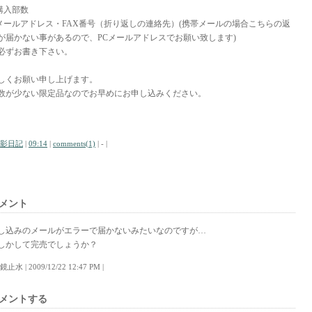
.購入部数
.メールアドレス・FAX番号（折り返しの連絡先）(携帯メールの場合こちらの返
が届かない事があるので、PCメールアドレスでお願い致します)
必ずお書き下さい。
しくお願い申し上げます。
数が少ない限定品なのでお早めにお申し込みください。
影日記
|
09:14
|
comments(1)
| - |
メント
し込みのメールがエラーで届かないみたいなのですが…
しかして完売でしょうか？
明鏡止水 | 2009/12/22 12:47 PM |
メントする