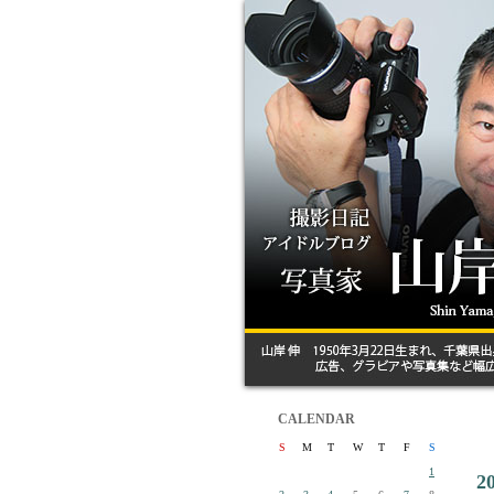
CALENDAR
S
M
T
W
T
F
S
1
2