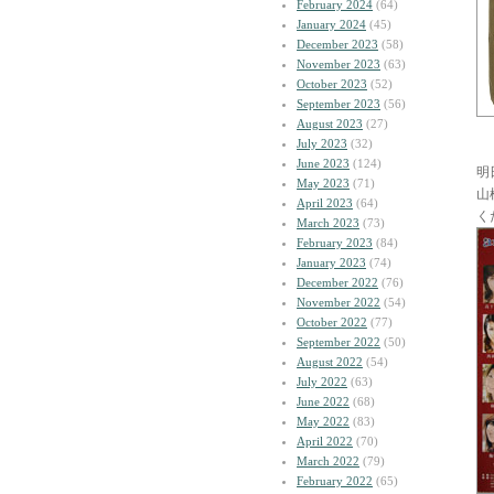
February 2024
(64)
January 2024
(45)
December 2023
(58)
November 2023
(63)
October 2023
(52)
September 2023
(56)
August 2023
(27)
July 2023
(32)
June 2023
(124)
明
May 2023
(71)
山
April 2023
(64)
く
March 2023
(73)
February 2023
(84)
January 2023
(74)
December 2022
(76)
November 2022
(54)
October 2022
(77)
September 2022
(50)
August 2022
(54)
July 2022
(63)
June 2022
(68)
May 2022
(83)
April 2022
(70)
March 2022
(79)
February 2022
(65)