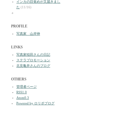
インカの目覚めが又届きまし
た
(11/16)
a
PROFILE
写真家 山岸伸
LINKS
写真家稲田さんの日記
ステラプロモーション
北見亀井さんのブログ
OTHERS
管理者ページ
RSS1.0
Atom0.3
Powered by ロリポブログ