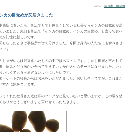
author :
写真家 山岸伸
ンカの目覚めが又届きました
事務所に着いたら、帯広でとても仲良くしている社長からインカの目覚めが届
ていました。先日も帯広で「インカの目覚め、インカの目覚め」と言って食べ
のが記憶に新しいです。
回もらったときは事務所の皆で分けました。今回は身内の人たちにも食べさせ
いです。
のじゃがいもは最近食べたものの中ではベスト１です。しかし糖尿と言われて
来、病気とどう向かい合って生きていくかが人生のテーマになりました。いく
おいしくても食べ過ぎないようにしたいです。
ターゲートの社長からはお米をいただきました。おいしそうですが、これまた
べすぎに気をつけます。
ってくれた社長さん達は私のブログなど見ていないと思いますが、この場を借
てありがとうございますと言わせていただきます。