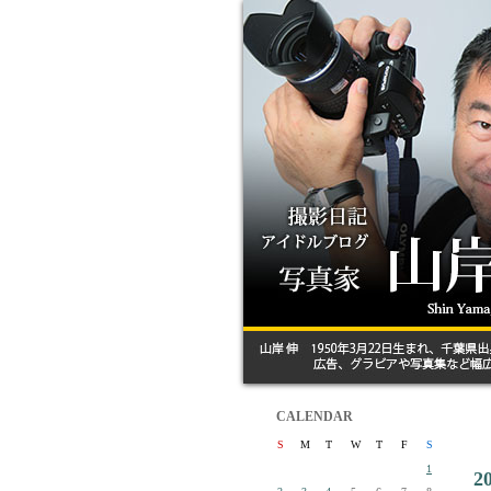
CALENDAR
S
M
T
W
T
F
S
1
2