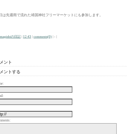
日は先週雨で流れた靖国神社フリーマーケットにも参加します。
amagishiの日記
|
12:43
|
comments(0)
| - |
メント
メントする
me:
il:
mments: