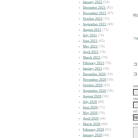
January 2022
(54)
December 2021
(82)
November 2021
(67)
明
October 2021
(55)
September 2021
(69)
August 2021
(75)
July 2021
(74)
|
y
June 2021
(63)
May 2021
(78)
April 2021
(70)
March 2021
(79)
February 2021
(76)
コ
January 2021
(56)
コ
December 2020
(54)
November 2020
(50)
October 2020
(63)
na
September 2020
(58)
August 2020
(58)
ema
July 2020
(68)
June 2020
(75)
url:
May 2020
(76)
April 2020
(46)
co
March 2020
(68)
February 2020
(61)
January 2020
(46)