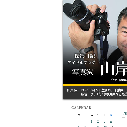
CALENDAR
2
S
M
T
W
T
F
S
1
2
3
4