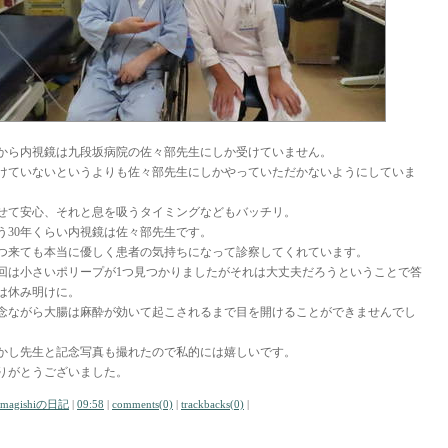
から内視鏡は九段坂病院の佐々部先生にしか受けていません。
けていないというよりも佐々部先生にしかやっていただかないようにしていま
。
せて安心、それと息を吸うタイミングなどもバッチリ。
う30年くらい内視鏡は佐々部先生です。
つ来ても本当に優しく患者の気持ちになって診察してくれています。
回は小さいポリープが1つ見つかりましたがそれは大丈夫だろうということで答
は休み明けに。
念ながら大腸は麻酔が効いて起こされるまで目を開けることができませんでし
。
かし先生と記念写真も撮れたので私的には嬉しいです。
りがとうございました。
amagishiの日記
|
09:58
|
comments(0)
|
trackbacks(0)
|