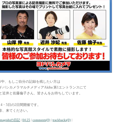
W中、もしご自分の記録を残したい方は
ドバシカメラマルチメディアAkiba 第1エントランスにて
と近井と佐藤倫子さん、皆さんをお待ちしています。
月4・5日の2日間開催です。
非、来てください。
amagishiの日記
|
04:25
|
comments(0)
|
trackbacks(0)
|