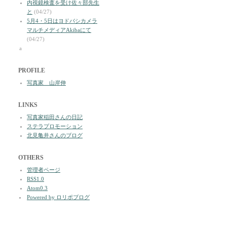
内視鏡検査を受け佐々部先生
と
(04/27)
5月4・5日はヨドバシカメラ
マルチメディアAkibaにて
(04/27)
a
PROFILE
写真家 山岸伸
LINKS
写真家稲田さんの日記
ステラプロモーション
北見亀井さんのブログ
OTHERS
管理者ページ
RSS1.0
Atom0.3
Powered by ロリポブログ