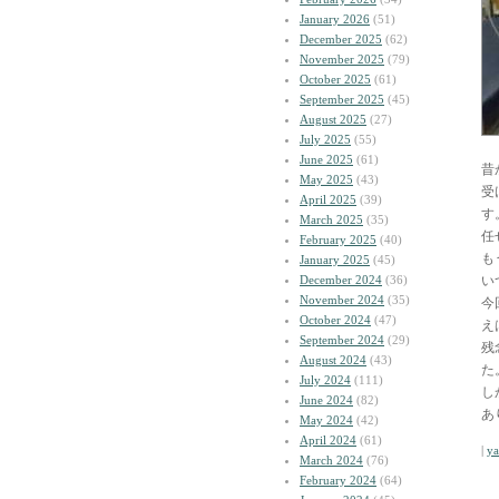
January 2026
(51)
December 2025
(62)
November 2025
(79)
October 2025
(61)
September 2025
(45)
August 2025
(27)
July 2025
(55)
June 2025
(61)
昔
May 2025
(43)
受
April 2025
(39)
す
March 2025
(35)
任
February 2025
(40)
も
January 2025
(45)
December 2024
(36)
い
November 2024
(35)
今
October 2024
(47)
え
September 2024
(29)
残
August 2024
(43)
た
July 2024
(111)
し
June 2024
(82)
あ
May 2024
(42)
April 2024
(61)
|
y
March 2024
(76)
February 2024
(64)