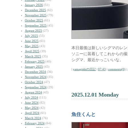
January 2026
(51)
December 2025
(62)
November 2025
(79)
October 2025
(61)
September 2025
(45)
August 2025
(27)
July 2025
(55)
June 2025
(61)
May 2025
(43)
本日最後は新しいシグマのレン
April 2025
(39)
ソニーに装着してこれからの撮
March 2025
(35)
シグマ、最近かっこいいな。
February 2025
(40)
January 2025
(45)
|
yamagishiの日記
|
07:43
|
comments(0)
|
December 2024
(36)
November 2024
(35)
October 2024
(47)
September 2024
(29)
August 2024
(43)
2025.12.01 Monday
July 2024
(111)
June 2024
(82)
May 2024
(42)
April 2024
(61)
魚住くんと
March 2024
(76)
February 2024
(64)