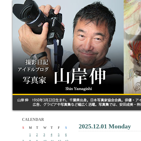
CALENDAR
2025.12.01 Monday
S
M
T
W
T
F
S
1
2
3
4
5
6