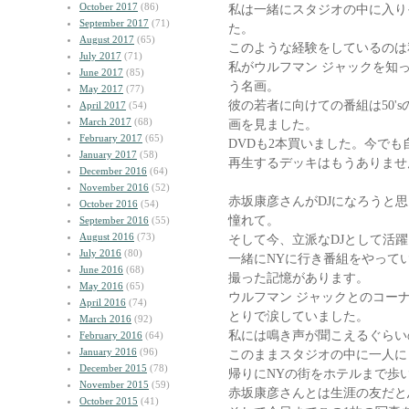
October 2017
(86)
私は一緒にスタジオの中に入り
September 2017
(71)
た。
August 2017
(65)
このような経験をしているのは
July 2017
(71)
私がウルフマン ジャックを知
June 2017
(85)
う名画。
May 2017
(77)
彼の若者に向けての番組は50'
April 2017
(54)
March 2017
(68)
画を見ました。
February 2017
(65)
DVDも2本買いました。今でも
January 2017
(58)
再生するデッキはもうありませ
December 2016
(64)
November 2016
(52)
赤坂康彦さんがDJになろうと
October 2016
(54)
憧れて。
September 2016
(55)
August 2016
(73)
そして今、立派なDJとして活
July 2016
(80)
一緒にNYに行き番組をやって
June 2016
(68)
撮った記憶があります。
May 2016
(65)
ウルフマン ジャックとのコー
April 2016
(74)
とりで涙していました。
March 2016
(92)
私には鳴き声が聞こえるぐらい
February 2016
(64)
January 2016
(96)
このままスタジオの中に一人に
December 2015
(78)
帰りにNYの街をホテルまで歩
November 2015
(59)
赤坂康彦さんとは生涯の友だと
October 2015
(41)