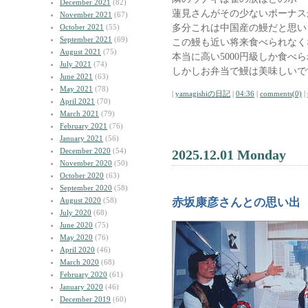
December 2021
(82)
蓮見さんがその少ないボーナス
November 2021
(67)
多分これは中国産の鰻だと思い
October 2021
(55)
September 2021
(69)
この鰻も近い将来食べられなく
August 2021
(75)
本当に高い5000円級しか食べ
July 2021
(74)
しかしお弁当で鰻は美味しいで
June 2021
(63)
May 2021
(78)
|
yamagishiの日記
|
04:36
|
comments(0)
|
April 2021
(70)
March 2021
(79)
February 2021
(76)
January 2021
(56)
December 2020
(54)
2025.12.01 Monday
November 2020
(50)
October 2020
(63)
September 2020
(58)
August 2020
(58)
赤坂康彦さんとの思い出
July 2020
(68)
June 2020
(75)
May 2020
(76)
April 2020
(46)
March 2020
(68)
February 2020
(61)
January 2020
(46)
December 2019
(60)