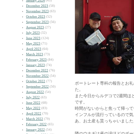
January 2024
(45)
December 2023
(58)
November 2023
(63)
October 2023
(52)
September 2023
(56)
August 2023
(27)
July 2023
(32)
June 2023
(124)
May 2023
(71)
April 2023
(64)
March 2023
(73)
February 2023
(84)
January 2023
(74)
December 2022
(76)
November 2022
(54)
October 2022
(77)
ポートレート専科の報告とお礼
September 2022
(50)
た。
August 2022
(54)
また今日からルデコで2週間ほ
July 2022
(63)
です。
June 2022
(68)
時間がないからと焦って帰って
May 2022
(83)
April 2022
(70)
インフルが流行っているので気
March 2022
(79)
あ、お土産も貰っちゃいました
February 2022
(65)
January 2022
(54)
隣のウナギは雀の涙ほどのボー