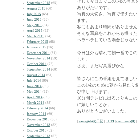
そして今日までこの1枚の写真
September 2015
(65)
ありがたいです。
August 2015
(60)
写真の大切さ、写真で伝えたい
July 2015
(65)
June 2015
(68)
ます。
May 2015
(84)
私にもあまり時間がありません
April 2015
(63)
そんな写真をこれからも撮りた
March 2015
(74)
ヘラヘラしている場合じゃない
February 2015
(68)
January 2015
(76)
今日は外も晴れて朝一番でこの
December 2014
(81)
November 2014
(59)
した。
October 2014
(72)
さあ、また写真選びかな
September 2014
(68)
August 2014
(63)
皆さんにこの番組を見てほしい
July 2014
(80)
この1枚のために朝から見たり
June 2014
(56)
び申し上げます。
May 2014
(62)
April 2014
(69)
10分間テレビに出るよりもこ
March 2014
(88)
に嬉しいことか。
February 2014
(66)
ありがとうございました。
January 2014
(60)
December 2013
(66)
|
yamagishiの日記
|
01:39
|
comments(0)
|
November 2013
(52)
October 2013
(52)
September 2013
(57)