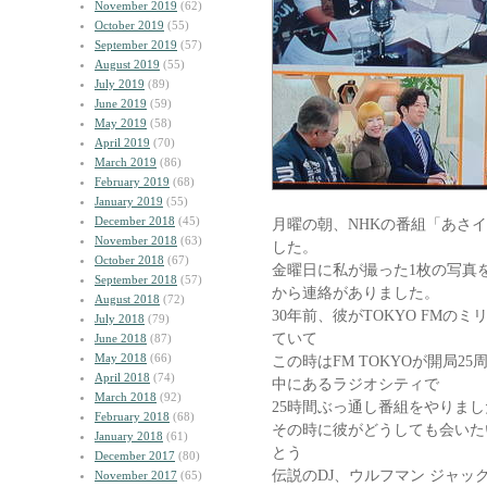
November 2019
(62)
October 2019
(55)
September 2019
(57)
August 2019
(55)
July 2019
(89)
June 2019
(59)
May 2019
(58)
April 2019
(70)
March 2019
(86)
February 2019
(68)
January 2019
(55)
December 2018
(45)
月曜の朝、NHKの番組「あさ
November 2018
(63)
した。
October 2018
(67)
金曜日に私が撮った1枚の写真
September 2018
(57)
から連絡がありました。
August 2018
(72)
30年前、彼がTOKYO FMの
July 2018
(79)
ていて
June 2018
(87)
May 2018
(66)
この時はFM TOKYOが開局2
April 2018
(74)
中にあるラジオシティで
March 2018
(92)
25時間ぶっ通し番組をやりまし
February 2018
(68)
その時に彼がどうしても会いた
January 2018
(61)
とう
December 2017
(80)
伝説のDJ、ウルフマン ジャ
November 2017
(65)