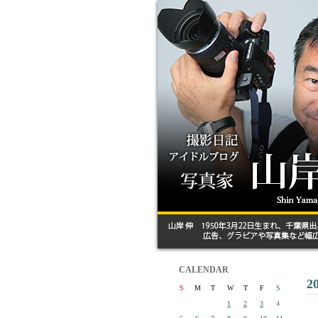
CALENDAR
2
S
M
T
W
T
F
S
1
2
3
4