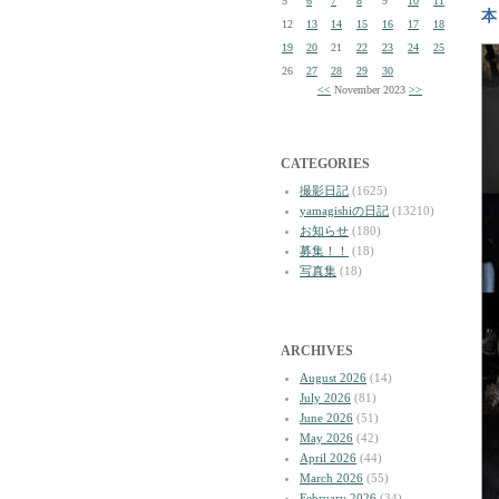
5
6
7
8
9
10
11
本
12
13
14
15
16
17
18
19
20
21
22
23
24
25
26
27
28
29
30
<<
November 2023
>>
CATEGORIES
撮影日記
(1625)
yamagishiの日記
(13210)
お知らせ
(180)
募集！！
(18)
写真集
(18)
ARCHIVES
August 2026
(14)
July 2026
(81)
June 2026
(51)
May 2026
(42)
April 2026
(44)
March 2026
(55)
February 2026
(34)