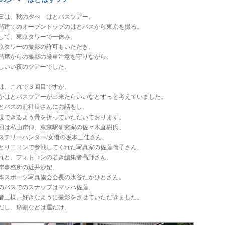
日は、秋の夕べ はとバスツアー。
階建てのオープントップのはとバスから東京を撮る。
して、東京タワーで一休み。
京タワーの撮影の許可もいただき、
階席からの撮影の厳重注意を守りながら、
しいい夜のツアーでした。
は、これで３回目ですが、
かはとバスツアーが出来たらいいなとずっと考えていました。
とバスの前社長さんにお話をし、
現できるよう骨を折っていただいております。
回は私山岸伸、東京駅研究家の佐々木直樹氏、
ステリーハンター/女優の坂本三佳さん、
とりニコンで参戦してくれた写真家の佐藤倫子さん、
れと、フォトコンの若き編集者高野さん、
岸事務所の近井沙妃、
本スポーツ写真協会会長の水谷たかひとさん。
のバスでのスナップはマッハ佐藤。
者三様。好きなように撮影をさせていただきました。
だし、席割などは運だけ。