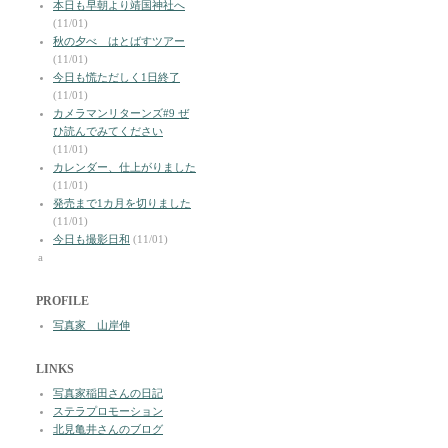
本日も早朝より靖国神社へ
(11/01)
秋の夕べ はとばすツアー
(11/01)
今日も慌ただしく1日終了
(11/01)
カメラマンリターンズ#9 ぜ
ひ読んでみてください
(11/01)
カレンダー、仕上がりました
(11/01)
発売まで1カ月を切りました
(11/01)
今日も撮影日和
(11/01)
a
PROFILE
写真家 山岸伸
LINKS
写真家稲田さんの日記
ステラプロモーション
北見亀井さんのブログ