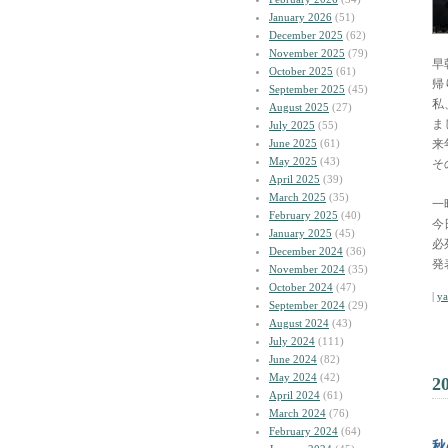
January 2026
(51)
December 2025
(62)
November 2025
(79)
早
October 2025
(61)
帰
September 2025
(45)
私
August 2025
(27)
ま
July 2025
(55)
June 2025
(61)
来
May 2025
(43)
そ
April 2025
(39)
March 2025
(35)
一
February 2025
(40)
今
January 2025
(45)
必
December 2024
(36)
発
November 2024
(35)
October 2024
(47)
|
y
September 2024
(29)
August 2024
(43)
July 2024
(111)
June 2024
(82)
May 2024
(42)
2
April 2024
(61)
March 2024
(76)
February 2024
(64)
秋