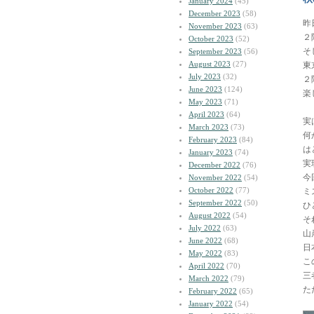
January 2024
(45)
December 2023
(58)
昨
November 2023
(63)
２
October 2023
(52)
そ
September 2023
(56)
August 2023
(27)
東
July 2023
(32)
２
June 2023
(124)
楽
May 2023
(71)
April 2023
(64)
実
March 2023
(73)
何
February 2023
(84)
は
January 2023
(74)
実
December 2022
(76)
今
November 2022
(54)
October 2022
(77)
ミ
September 2022
(50)
ひ
August 2022
(54)
そ
July 2022
(63)
山
June 2022
(68)
日
May 2022
(83)
こ
April 2022
(70)
三
March 2022
(79)
た
February 2022
(65)
January 2022
(54)