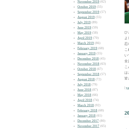
November 2019
(62)
October 2019
(55)
September 2019
(57)
August 2019
(55)
July 2019
(89)
June 2019
(59)
ひ
May 2019
(58)
April 2019
(70)
よ
March 2019
(86)
忍
February 2019
(68)
こ
January 2019
(55)
い
December 2018
(45)
全
November 2018
(63)
こ
October 2018
(67)
は
September 2018
(57)
皆
August 2018
(72)
July 2018
(79)
|
y
June 2018
(87)
May 2018
(66)
April 2018
(74)
March 2018
(92)
February 2018
(68)
2
January 2018
(61)
December 2017
(80)
November 2017
(65)