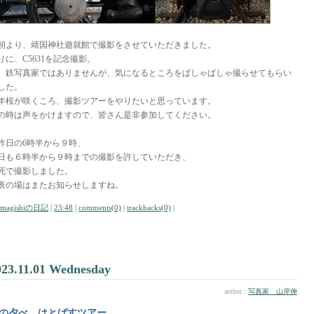
朝より、靖国神社遊就館で撮影をさせていただきました。
りに、C5631を記念撮影。
、鉄写真家ではありませんが、気になるところをぱしゃぱしゃ撮らせてもらい
した。
年桜が咲くころ、撮影ツアーをやりたいと思っています。
の時は声をかけますので、皆さん是非参加してください。
昨日の6時半から９時、
日も６時半から９時までの撮影を許していただき、
死で撮影しました。
表の場はまたお知らせしますね。
amagishiの日記
|
23:48
|
comments(0)
|
trackbacks(0)
|
023.11.01 Wednesday
author :
写真家 山岸伸
の夕べ はとばすツアー