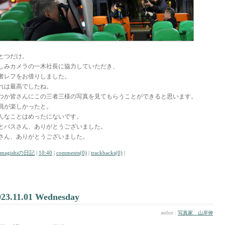
とつだけ。
しみカメラの一木社長に協力していただき、
者レフをお借りしました。
れは最高でしたね。
つか皆さんにこの三者三様の写真を見てもらうことができると思います。
員が楽しかったと。
んなことはめったにないです。
とバスさん、ありがとうございました。
さん、ありがとうございました。
amagishiの日記
|
10:40
|
comments(0)
|
trackbacks(0)
|
023.11.01 Wednesday
author :
写真家 山岸伸