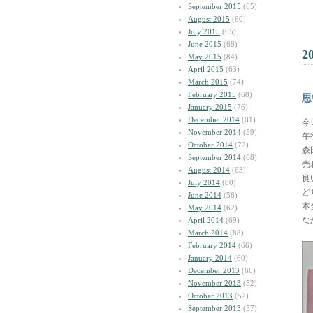
September 2015
(65)
August 2015
(60)
July 2015
(65)
June 2015
(68)
2
May 2015
(84)
April 2015
(63)
March 2015
(74)
February 2015
(68)
思
January 2015
(76)
December 2014
(81)
今
November 2014
(59)
午
October 2014
(72)
森
September 2014
(68)
売
August 2014
(63)
良
July 2014
(80)
ど
June 2014
(56)
本
May 2014
(62)
な
April 2014
(69)
March 2014
(88)
February 2014
(66)
January 2014
(60)
December 2013
(66)
November 2013
(52)
October 2013
(52)
September 2013
(57)