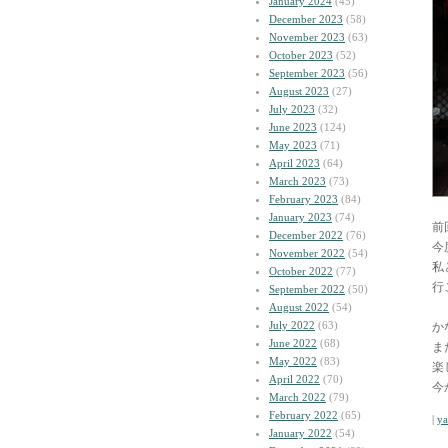
January 2024
(45)
December 2023
(58)
November 2023
(63)
October 2023
(52)
September 2023
(56)
August 2023
(27)
July 2023
(32)
June 2023
(124)
May 2023
(71)
April 2023
(64)
March 2023
(73)
February 2023
(84)
January 2023
(74)
前
December 2022
(76)
今
November 2022
(54)
私
October 2022
(77)
行
September 2022
(50)
August 2022
(54)
July 2022
(63)
か
June 2022
(68)
ま
May 2022
(83)
楽
April 2022
(70)
今
March 2022
(79)
February 2022
(65)
|
y
January 2022
(54)