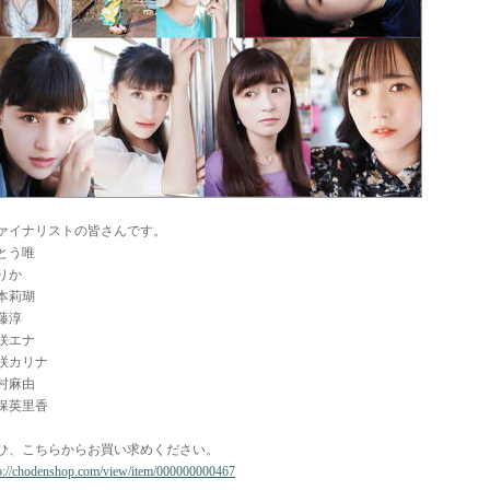
ァイナリストの皆さんです。
とう唯
りか
本莉瑚
藤淳
咲エナ
咲カリナ
村麻由
保英里香
ひ、こちらからお買い求めください。
p://chodenshop.com/view/item/000000000467