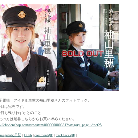
子電鉄 アイドル車掌の袖山里穂さんのフォトブック。
冊目は完売です。
冊目も残りわずかとのこと。
だの方は是非こちらからお買い求めください。
p://chodenshop.com/view/item/000000000331?category_page_id=ct25
amagishiの日記
|
12:56
|
comments(0)
|
trackbacks(0)
|