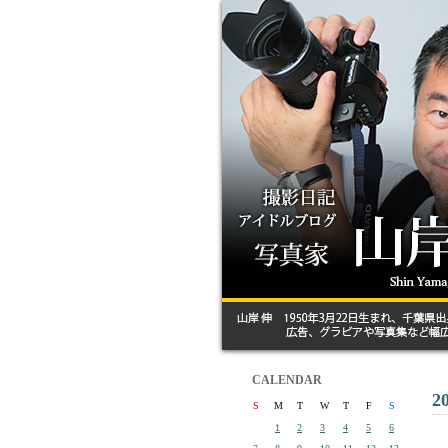
CALENDAR
2
S
M
T
W
T
F
S
1
2
3
4
5
6