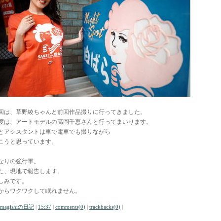
回は、草野綾ちゃんと前回作品撮りに行ってきました。
度は、アートモデルの高岡千恵さんと行ってまいります。
とアシスタントは車で電車でも撮りながら
こうと思っています。
なりの強行軍。
た、現地で報告します。
しみです。
からワクワクして眠れません。
amagishiの日記
|
15:37
|
comments(0)
|
trackbacks(0)
|