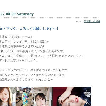
022.08.20 Saturday
author :
写真家 山岸伸
ォトブック、よろしくお願いします～！
子電鉄 泣き顔コンテスト
査に行き、ファイナリスト8名の撮影を
子電鉄の電車の中でさせていただき、
1名15分くらいの時間をいただいて撮ったものです。
さんいきなり電車の中に乗せられて、初対面のカメラマンに泣いて
言われて大変だったでしょう。
フォトブックになって、銚子電鉄で販売しております。
伝しないと、何をやっているかわからないですよね。
山里穂さんのように売れてくれないかな～