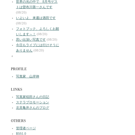
世界の光の中で 8月号ゲス
トは曽布川善一さんです
(08/20)
いよいよ、来週は酒田です
(08/20)
フォトブック、よろしくお願
いします～！
(08/20)
思い出深い写真です
(08/20)
今日もライブには行けそうに
ありません
(08/20)
a
PROFILE
写真家 山岸伸
LINKS
写真家稲田さんの日記
ステラプロモーション
北見亀井さんのブログ
OTHERS
管理者ページ
RSS1.0