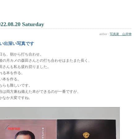
022.08.20 Saturday
author :
写真家 山岸伸
い出深い写真です
日も、朝から打ち合わせ。
後の月カメの森田さんとの打ち合わせはまたまた長く、
田さんも私も疲れ切りました。
れる本を作る。
い本を作る。
ちらも難しいです。
当は両方兼ね備えた本ができるのが一番ですが、
かなか大変ですね。