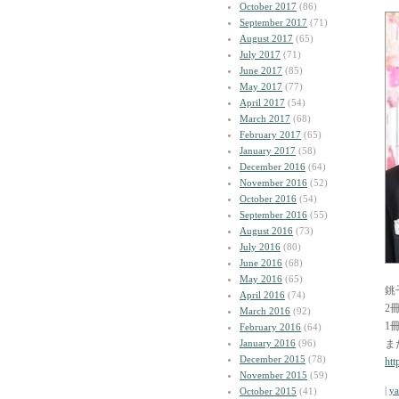
October 2017
(86)
September 2017
(71)
August 2017
(65)
July 2017
(71)
June 2017
(85)
May 2017
(77)
April 2017
(54)
March 2017
(68)
February 2017
(65)
January 2017
(58)
December 2016
(64)
November 2016
(52)
October 2016
(54)
September 2016
(55)
August 2016
(73)
July 2016
(80)
June 2016
(68)
May 2016
(65)
銚
April 2016
(74)
2
March 2016
(92)
1
February 2016
(64)
January 2016
(96)
ま
December 2015
(78)
htt
November 2015
(59)
|
y
October 2015
(41)