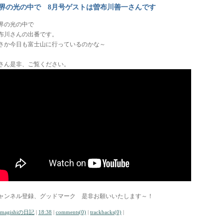
界の光の中で 8月号ゲストは曽布川善一さんです
界の光の中で
布川さんの出番です。
さか今日も富士山に行っているのかな～
さん是非、ご覧ください。
ャンネル登録、グッドマーク 是非お願いいたします～！
amagishiの日記
|
18:38
|
comments(0)
|
trackbacks(0)
|