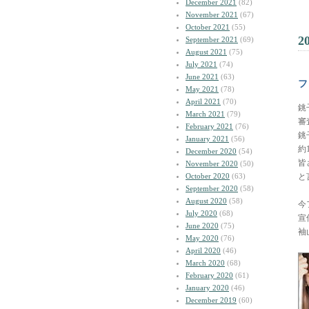
December 2021
(82)
November 2021
(67)
October 2021
(55)
2
September 2021
(69)
August 2021
(75)
July 2021
(74)
June 2021
(63)
フ
May 2021
(78)
April 2021
(70)
銚
March 2021
(79)
審
February 2021
(76)
銚
January 2021
(56)
約
December 2020
(54)
皆
November 2020
(50)
October 2020
(63)
と
September 2020
(58)
August 2020
(58)
今
July 2020
(68)
宣
June 2020
(75)
袖
May 2020
(76)
April 2020
(46)
March 2020
(68)
February 2020
(61)
January 2020
(46)
December 2019
(60)