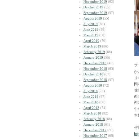
November 2019
(62)
October 2019
(55)
September 2019
(57)
August 2019
(55)
July 2019
(89)
June 2019
(59)
May 2019
(58)
April 2019
(70)
March 2019
(86)
February 2019
(68)
January 2019
(55)
December 2018
(45)
フ
November 2018
(63)
か
October 2018
(67)
り
September 2018
(57)
岡
August 2018
(72)
佐
July 2018
(79)
西
June 2018
(87)
May 2018
(66)
西
April 2018
(74)
中
March 2018
(92)
木
February 2018
(68)
January 2018
(61)
ぜ
December 2017
(80)
htt
November 2017
(65)