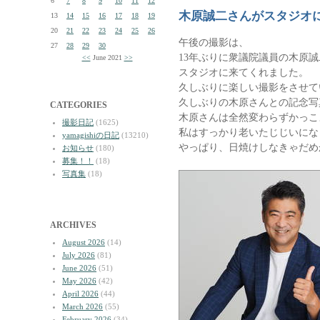
6
7
8
9
10
11
12
木原誠二さんがスタジオ
13
14
15
16
17
18
19
20
21
22
23
24
25
26
午後の撮影は、
27
28
29
30
13年ぶりに衆議院議員の木原
<<
June 2021
>>
スタジオに来てくれました。
久しぶりに楽しい撮影をさせて
久しぶりの木原さんとの記念写
CATEGORIES
木原さんは全然変わらずかっこ
撮影日記
(1625)
私はすっかり老いたじじいにな
yamagishiの日記
(13210)
やっぱり、日焼けしなきゃだめ
お知らせ
(180)
募集！！
(18)
写真集
(18)
ARCHIVES
August 2026
(14)
July 2026
(81)
June 2026
(51)
May 2026
(42)
April 2026
(44)
March 2026
(55)
February 2026
(34)