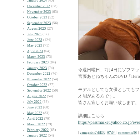
January 2024
(45)
December 2023
(58)
November 2023
(63)
October 2023
(52)
September 2023
(56)
August 2023
(27)
July 2023
(32)
June 2023
(124)
May 2023
(71)
April 2023
(64)
March 2023
(73)
February 2023
(84)
January 2023
(74)
今週日曜日、7月4日にソフマ
December 2022
(76)
宮藤あどねちゃんのDVD「Her
November 2022
(54)
October 2022
(77)
モデルとしても女優としてもフ
September 2022
(50)
才能がある方です。
August 2022
(54)
July 2022
(63)
皆さん宜しくお願い致します。
June 2022
(68)
May 2022
(83)
詳細はこちら
April 2022
(70)
https://passmarket.yahoo.co.jp/ev
March 2022
(79)
February 2022
(65)
|
yamagishiの日記
|
07:04
|
comments(0)
|
January 2022
(54)