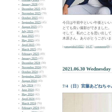
January 2026
(51)
December 2025
(62)
November 2025
(79)
October 2025
(61)
今日は午前中といい午後といい
September 2025
(45)
August 2025
(27)
とても良い撮影ができました。
July 2025
(55)
そして、私のことを思い出して
June 2025
(61)
木原さん、ありがとうございま
May 2025
(43)
April 2025
(39)
|
yamagishiの日記
|
14:37
|
comments(0)
|
March 2025
(35)
February 2025
(40)
January 2025
(45)
December 2024
(36)
November 2024
(35)
2021.06.30 Wednesday
October 2024
(47)
September 2024
(29)
August 2024
(43)
July 2024
(111)
7/4（日）宮藤あどねち
June 2024
(82)
May 2024
(42)
April 2024
(61)
March 2024
(76)
February 2024
(64)