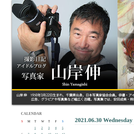
CALENDAR
2021.06.30 Wednesday
S
M
T
W
T
F
S
1
2
3
4
5