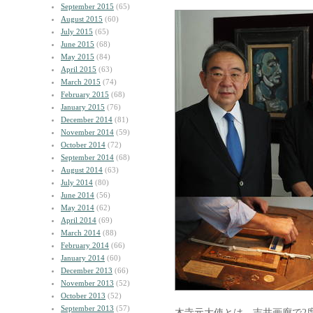
September 2015
(65)
August 2015
(60)
July 2015
(65)
June 2015
(68)
May 2015
(84)
April 2015
(63)
March 2015
(74)
February 2015
(68)
January 2015
(76)
December 2014
(81)
November 2014
(59)
October 2014
(72)
September 2014
(68)
August 2014
(63)
July 2014
(80)
June 2014
(56)
May 2014
(62)
April 2014
(69)
March 2014
(88)
February 2014
(66)
January 2014
(60)
December 2013
(66)
November 2013
(52)
October 2013
(52)
September 2013
(57)
木寺元大使とは、吉井画廊で2