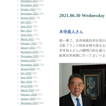
December 2021
(82)
November 2021
(67)
October 2021
(55)
September 2021
(69)
2021.06.30 Wednesday
August 2021
(75)
July 2021
(74)
June 2021
(63)
May 2021
(78)
木寺昌人さん
April 2021
(70)
March 2021
(79)
朝一番で、吉井画廊吉井社長の
February 2021
(76)
元駐フランス特命全権大使をお
January 2021
(56)
木寺昌人さんの瞬間の顔を撮り
December 2020
(54)
銀座吉井画廊に行ってまいりま
November 2020
(50)
October 2020
(63)
September 2020
(58)
August 2020
(58)
July 2020
(68)
June 2020
(75)
May 2020
(76)
April 2020
(46)
March 2020
(68)
February 2020
(61)
January 2020
(46)
December 2019
(60)