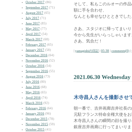
October 2017
(86)
そして、私もこのルオーの作品
September 2017
(71)
額に手を合わせ、
August 2017
(65)
なんとも幸せなひとときでした
July 2017
(71)
June 2017
(85)
さあ、スタジオに帰ってまいり
May 2017
(77)
April 2017
(54)
今から先生がいらっしゃいます
March 2017
(68)
さあ、気合だ！
February 2017
(65)
January 2017
(58)
|
yamagishiの日記
|
05:38
|
comments(0)
|
December 2016
(64)
November 2016
(52)
October 2016
(54)
September 2016
(55)
2021.06.30 Wednesday
August 2016
(73)
July 2016
(80)
June 2016
(68)
May 2016
(65)
木寺昌人さんを撮影させ
April 2016
(74)
March 2016
(92)
朝一番で、吉井画廊吉井社長の
February 2016
(64)
January 2016
(96)
元駐フランス特命全権大使をお
December 2015
(78)
木寺昌人さんの瞬間の顔を撮り
November 2015
(59)
銀座吉井画廊に行ってまいりま
October 2015
(41)