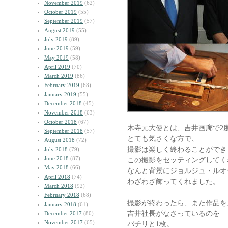
November 2019
(62)
October 2019
(55)
September 2019
(57)
August 2019
(55)
July 2019
(89)
June 2019
(59)
May 2019
(58)
April 2019
(70)
March 2019
(86)
February 2019
(68)
January 2019
(55)
December 2018
(45)
November 2018
(63)
October 2018
(67)
木寺元大使とは、吉井画廊で2
September 2018
(57)
とても気さくな方で、
August 2018
(72)
撮影は楽しく終わることができ
July 2018
(79)
June 2018
(87)
この撮影をセッティングしてく
May 2018
(66)
なんと背景にジョルジュ・ルオ
April 2018
(74)
わざわざ飾ってくれました。
March 2018
(92)
February 2018
(68)
撮影が終わったら、また作品を
January 2018
(61)
吉井社長がなさっているのを
December 2017
(80)
November 2017
(65)
パチリと1枚。