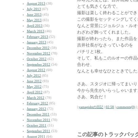
August 2013
(38)
とても気さくな方で、
July 2013
(67)
撮影は楽しく終わることができ
June 2013
(45)
この撮影をセッティングしてく
May 2013
(65)
なんと背景にジョルジュ・ルオ
April 2013
(56)
March 2013
(46)
わざわざ飾ってくれました。
February 2013
(52)
撮影が終わったら、また作品を
January 2013
(45)
吉井社長がなさっているのを
December 2012
(59)
パチリと1枚。
November 2012
(78)
そして、私もこのルオーの作品
October 2012
(62)
合わせ、
September 2012
(54)
August 2012
(60)
なんとも幸せなひとときでした
July 2012
(85)
June 2012
(93)
さあ、スタジオに帰ってまいり
May 2012
(75)
今から先生がいらっしゃいます
April 2012
(87)
さあ、気合だ！
March 2012
(79)
February 2012
(85)
|
yamagishiの日記
|
02:58
|
comments(0)
|
January 2012
(72)
December 2011
(53)
November 2011
(78)
October 2011
(51)
September 2011
(53)
この記事のトラックバック
August 2011
(64)