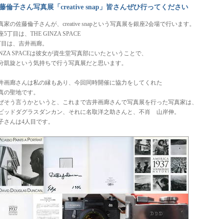
藤倫子さん写真展「creative snap」皆さんぜひ行ってください
真家の佐藤倫子さんが、creative snapという写真展を銀座2会場で行います。
座5丁目は、THE GINZA SPACE
丁目は、吉井画廊。
INZA SPACEは彼女が資生堂写真部にいたということで、
分凱旋という気持ちで行う写真展だと思います。
井画廊さんは私の縁もあり、今回同時開催に協力をしてくれた
真の聖地です。
ぜそう言うかというと、これまで吉井画廊さんで写真展を行った写真家は、
ビッドダグラスダンカン、それに名取洋之助さんと、不肖 山岸伸。
子さんは4人目です。