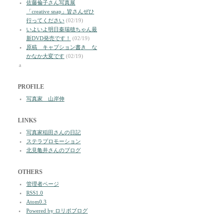
佐藤倫子さん写真展
「creative snap」皆さんぜひ
行ってください
(02/19)
いよいよ明日秦瑞穂ちゃん最
新DVD発売です！
(02/19)
原稿 キャプション書き な
かなか大変です
(02/19)
a
PROFILE
写真家 山岸伸
LINKS
写真家稲田さんの日記
ステラプロモーション
北見亀井さんのブログ
OTHERS
管理者ページ
RSS1.0
Atom0.3
Powered by ロリポブログ