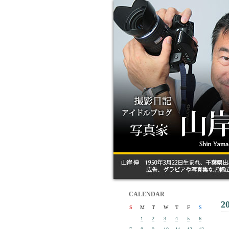
CALENDAR
2
S
M
T
W
T
F
S
1
2
3
4
5
6