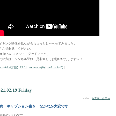
イキング映像を見ながらちょっとしゃべってみました。
さん是非見てください。
outubeへのコメント、グッドマーク、
だの方はチャンネル登録、是非宜しくお願いいたします～！
amagishiの日記
|
12:01
|
comments(0)
|
trackbacks(0)
|
021.02.19 Friday
author :
写真家 山岸伸
稿 キャプション書き なかなか大変です
岸伸のVLOGです。