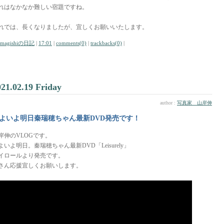
れはなかなか難しい宿題ですね。
れでは、長くなりましたが、宜しくお願いいたします。
amagishiの日記
|
17:01
|
comments(0)
|
trackbacks(0)
|
021.02.19 Friday
author :
写真家 山岸伸
よいよ明日秦瑞穂ちゃん最新DVD発売です！
岸伸のVLOGです。
よいよ明日。秦瑞穂ちゃん最新DVD「Leisurely」
イロールより発売です。
さん応援宜しくお願いします。