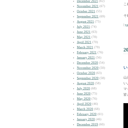
December 2021
(82)
こ
November 2021
(67)
October 2021
(55)
そ
September 2021
(69)
August 2021
(75)
|
y
July 2021
(74)
June 2021
(63)
May 2021
(78)
April 2021
(70)
March 2021
(79)
2
February 2021
(76)
January 2021
(56)
December 2020
(54)
い
November 2020
(50)
October 2020
(63)
山
September 2020
(58)
い
August 2020
(58)
July 2020
(68)
マ
June 2020
(75)
皆
May 2020
(76)
April 2020
(46)
March 2020
(68)
February 2020
(61)
January 2020
(46)
December 2019
(60)