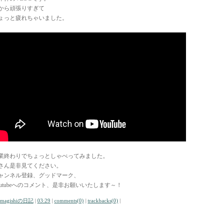
から頑張りすぎて
ょっと疲れちゃいました。
業終わりでちょっとしゃべってみました。
さん是非見てください。
ャンネル登録、グッドマーク、
outubeへのコメント、是非お願いいたします～！
amagishiの日記
|
03:29
|
comments(0)
|
trackbacks(0)
|