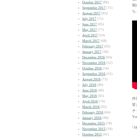
October 2017
(86)
朝
September 2017
(71)
ち
August 2017
(65)
July 2017
(71)
June 2017
(85)
May 2017
(77)
April 2017
(54)
March 2017
(68)
February 2017
(65)
January 2017
(58)
December 2016
(64)
November 2016
(52)
October 2016
(54)
September 2016
(55)
August 2016
(73)
July 2016
(80)
June 2016
(68)
May 2016
(65)
作
April 2016
(74)
皆
March 2016
(92)
チ
February 2016
(64)
Y
January 2016
(96)
December 2015
(78)
|
y
November 2015
(59)
October 2015
(41)