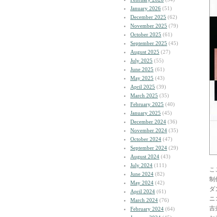
January 2026
(51)
December 2025
(62)
November 2025
(79)
October 2025
(61)
September 2025
(45)
August 2025
(27)
July 2025
(55)
June 2025
(61)
May 2025
(43)
April 2025
(39)
March 2025
(35)
February 2025
(40)
January 2025
(45)
December 2024
(36)
November 2024
(35)
October 2024
(47)
September 2024
(29)
August 2024
(43)
July 2024
(111)
こ
June 2024
(82)
制
May 2024
(42)
ダ
April 2024
(61)
ニ
March 2024
(76)
吉
February 2024
(64)