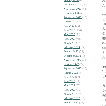
January 2024
(45)
お
December 2023
(58)
た
November 2023
(63)
October 2023
(52)
倫
September 2023
(56)
と
August 2023
(27)
T
July 2023
(32)
吉
June 2023
(124)
ダ
May 2023
(71)
書
April 2023
(64)
March 2023
(73)
私
February 2023
(84)
確
January 2023
(74)
き
December 2022
(76)
あ
November 2022
(54)
October 2022
(77)
そ
September 2022
(50)
2
August 2022
(54)
ぜ
July 2022
(63)
June 2022
(68)
May 2022
(83)
カ
April 2022
(70)
ラ
March 2022
(79)
吉
February 2022
(65)
こ
January 2022
(54)
こ