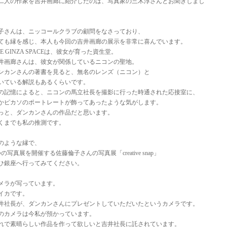
二人の作家を吉井画廊に紹介したのは、写真家の三木淳さんとお聞きしまし
。
子さんは、ニッコールクラブの顧問をなさっており、
ても縁を感じ、本人も今回の吉井画廊の展示を非常に喜んでいます。
HE GINZA SPACEは、彼女が育った資生堂。
井画廊さんは、彼女が関係しているニコンの聖地。
ンカンさんの著書を見ると、無名のレンズ（ニコン）と
いている解説もあるくらいです。
の記憶によると、ニコンの馬立社長を撮影に行った時通された応接室に、
かピカソのポートレートが飾ってあったような気がします。
っと、ダンカンさんの作品だと思います。
くまでも私の推測です。
のような縁で、
つの写真展を開催する佐藤倫子さんの写真展「creative snap」
ひ銀座へ行ってみてください。
メラが写っています。
イカです。
井社長が、ダンカンさんにプレゼントしていただいたというカメラです。
のカメラは今私が預かっています。
れで素晴らしい作品を作って欲しいと吉井社長に託されています。