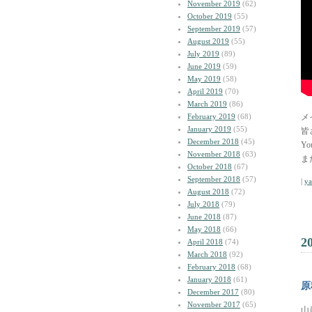
November 2019
(62)
October 2019
(55)
September 2019
(57)
August 2019
(55)
July 2019
(89)
June 2019
(59)
May 2019
(58)
April 2019
(70)
March 2019
(86)
February 2019
(68)
メ
January 2019
(55)
皆
December 2018
(45)
Y
November 2018
(63)
ま
October 2018
(67)
September 2018
(57)
|
y
August 2018
(72)
July 2018
(79)
June 2018
(87)
May 2018
(66)
2
April 2018
(74)
March 2018
(92)
February 2018
(68)
January 2018
(61)
原
December 2017
(80)
November 2017
(65)
山