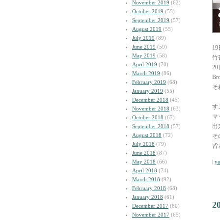
November 2019
(62)
October 2019
(55)
September 2019
(57)
August 2019
(55)
July 2019
(89)
June 2019
(59)
1
May 2019
(58)
竹
April 2019
(70)
2
March 2019
(86)
B
February 2019
(68)
そ
January 2019
(55)
December 2018
(45)
す
November 2018
(63)
マ
October 2018
(67)
出
September 2018
(57)
August 2018
(72)
そ
July 2018
(79)
皆
June 2018
(87)
May 2018
(66)
|
y
April 2018
(74)
March 2018
(92)
February 2018
(68)
January 2018
(61)
2
December 2017
(80)
November 2017
(65)