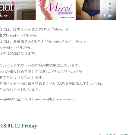
9日には、鈴木ミレイさんのDVD「Mirei」が
書房Greenレーベルから、
0日には、秦瑞穂さんのDVD「Memoire-メモアール-」が
rooklynレーベルから、
れぞれ発売になります。
ごいピッチでマッハの作品が世の中に出ています。
ッハが撮り始めて少しずつ新しいマッハワールドが
来てきたような気がします。
の内ベッド一面に敷き詰めるくらいのDVDが出るんでしょうね。
さん宜しくお願いします。
amagishiの日記
|
15:34
|
comments(0)
|
trackbacks(0)
|
018.01.12 Friday