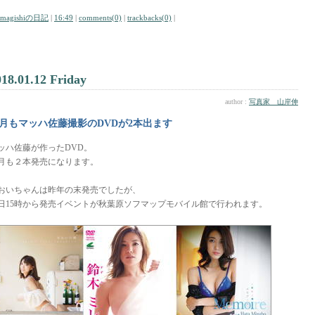
amagishiの日記
|
16:49
|
comments(0)
|
trackbacks(0)
|
018.01.12 Friday
author :
写真家 山岸伸
月もマッハ佐藤撮影のDVDが2本出ます
ッハ佐藤が作ったDVD。
月も２本発売になります。
おいちゃんは昨年の末発売でしたが、
4日15時から発売イベントが秋葉原ソフマップモバイル館で行われます。