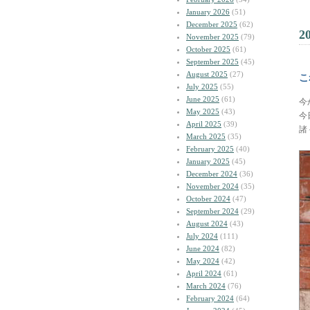
January 2026
(51)
December 2025
(62)
2
November 2025
(79)
October 2025
(61)
September 2025
(45)
August 2025
(27)
こ
July 2025
(55)
June 2025
(61)
今
May 2025
(43)
今
April 2025
(39)
諸
March 2025
(35)
February 2025
(40)
January 2025
(45)
December 2024
(36)
November 2024
(35)
October 2024
(47)
September 2024
(29)
August 2024
(43)
July 2024
(111)
June 2024
(82)
May 2024
(42)
April 2024
(61)
March 2024
(76)
February 2024
(64)