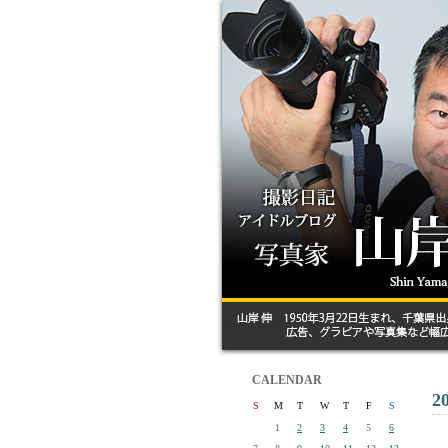
CALENDAR
2
S
M
T
W
T
F
S
1
2
3
4
5
6