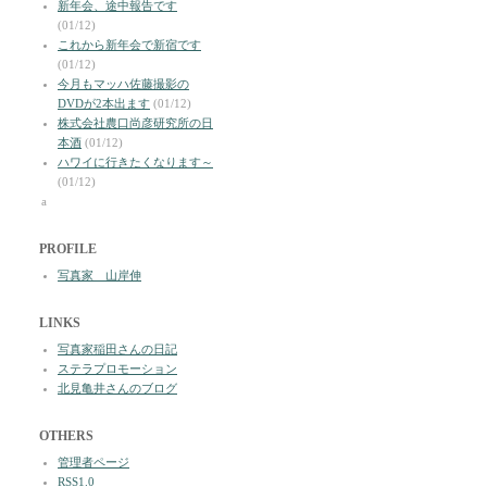
新年会、途中報告です
(01/12)
これから新年会で新宿です
(01/12)
今月もマッハ佐藤撮影の
DVDが2本出ます
(01/12)
株式会社農口尚彦研究所の日
本酒
(01/12)
ハワイに行きたくなります～
(01/12)
a
PROFILE
写真家 山岸伸
LINKS
写真家稲田さんの日記
ステラプロモーション
北見亀井さんのブログ
OTHERS
管理者ページ
RSS1.0