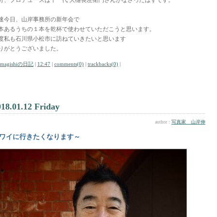
分、プロデュースは十一代 大樋長左衛門さんがなさったはずです。
速今日、山岸事務所の新年会で
本あるうちの１本を乾杯で使わせていただこうと思います。
度私も石川県小松市に訪ねていきたいと思います
りがとうございました。
amagishiの日記
|
12:47
|
comments(0)
|
trackbacks(0)
|
018.01.12 Friday
author :
写真家 山岸伸
ワイに行きたくなります～