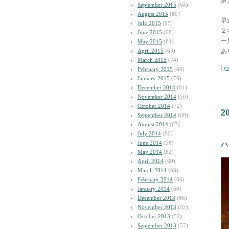
多
September 2015
(65)
August 2015
(60)
早
July 2015
(65)
２
June 2015
(68)
一
May 2015
(84)
April 2015
(63)
あ
March 2015
(74)
|
y
February 2015
(68)
January 2015
(76)
December 2014
(81)
November 2014
(59)
October 2014
(72)
2
September 2014
(68)
August 2014
(63)
July 2014
(80)
June 2014
(56)
ハ
May 2014
(62)
April 2014
(69)
March 2014
(88)
February 2014
(66)
January 2014
(60)
December 2013
(66)
November 2013
(52)
October 2013
(52)
September 2013
(57)