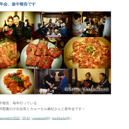
年会、途中報告です
中報告、毎年行っている
洋図書の小出会長とカルーセル麻紀さんと新年会です～
amagishiの日記
|
20:42
|
comments(0)
|
trackbacks(0)
|