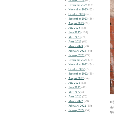
January 2024
(45)
December 2023
(58)
November 2023
(63)
October 2023
(52)
September 2023
(56)
August 2023
(27)
July 2023
(32)
June 2023
(124)
May 2023
(71)
April 2023
(64)
March 2023
(73)
February 2023
(84)
January 2023
(74)
December 2022
(76)
November 2022
(54)
October 2022
(77)
September 2022
(50)
August 2022
(54)
July 2022
(63)
June 2022
(68)
May 2022
(83)
April 2022
(70)
March 2022
(79)
可
February 2022
(65)
楽
January 2022
(54)
早