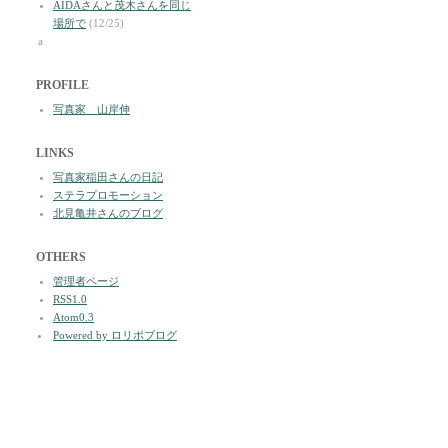
AIDAさんと茂木さんを同じ
場所で
(12/25)
a
PROFILE
写真家 山岸伸
LINKS
写真家稲田さんの日記
ステラプロモーション
北見亀井さんのブログ
OTHERS
管理者ページ
RSS1.0
Atom0.3
Powered by ロリポブログ