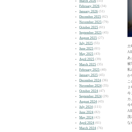
March 2026
(55)
February 2026
(34)
January 2026
(51)
December 2025
(62)
November 2025
(79)
October 2025
(61)
September 2025
(45)
August 2025
(27)
July 2025
(55)
土
June 2025
(61)
A
May 2025
(43)
あ
April 2025
(39)
被
March 2025
(35)
私
February 2025
(40)
January 2025
(45)
か
December 2024
(36)
こ
November 2024
(35)
２
October 2024
(47)
今
September 2024
(29)
カ
August 2024
(43)
今
July 2024
(111)
A
June 2024
(82)
茂
May 2024
(42)
な
April 2024
(61)
March 2024
(76)