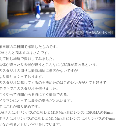
曜日曜の二日間で撮影したものです。
IDAさんと茂木ミユキさんです。
えて同じ場所で撮影してみました。
写体が違ったり天候が違うとこんなにも写真が変わるという、
のスタジオの周りは撮影場所に事欠かないですが
なり撮りまくっております。
のスタジオに越してくるのを決めたのはこのレンガがとても好きで
年待ちでこのスタジオを借りました。
こうやって時間がある時にすぐ撮影できる、
メラマンにとっては最高の場所だと思います。
年はこれが撮り納めです。
IDAさんはオリンパスのOM-D E-M10 MarkⅢにレンズはSIGMAの16mm
木さんはオリンパスのOM-D E-M1 MarkⅡにレンズはオリンパスの17mm
かなか両者ともいい写りをしています。