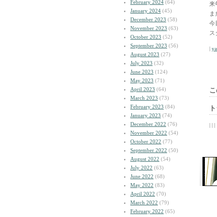
February 2024
(64)
来
January 2024
(45)
ま
December 2023
(58)
今
November 2023
(63)
ス
October 2023
(52)
September 2023
(56)
|
y
August 2023
(27)
July 2023
(32)
June 2023
(124)
May 2023
(71)
April 2023
(64)
こ
March 2023
(73)
February 2023
(84)
ト
January 2023
(74)
December 2022
(76)
| | |
November 2022
(54)
October 2022
(77)
September 2022
(50)
August 2022
(54)
July 2022
(63)
June 2022
(68)
May 2022
(83)
April 2022
(70)
March 2022
(79)
February 2022
(65)