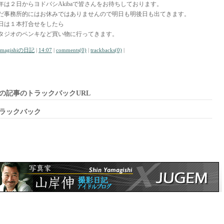
年は２日からヨドバシAkibaで皆さんをお待ちしております。
だ事務所的にはお休みではありませんので明日も明後日も出てきます。
日は１本打合せをしたら
タジオのペンキなど買い物に行ってきます。
amagishiの日記
|
14:07
|
comments(0)
|
trackbacks(0)
|
の記事のトラックバックURL
ラックバック