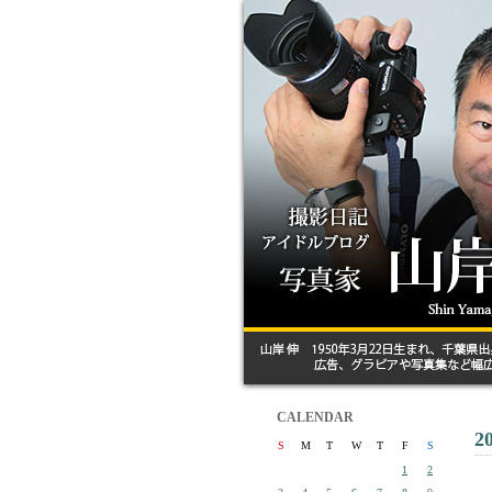
CALENDAR
2
S
M
T
W
T
F
S
1
2