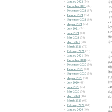
January 2022
(54)
今
December 2021
(82)
ア
November 2021
(67)
そ
October 2021
(55)
そ
September 2021
(69)
バ
August 2021
(75)
記
July 2021
(74)
い
June 2021
(63)
男
May 2021
(78)
今
April 2021
(70)
March 2021
(79)
February 2021
(76)
一
January 2021
(56)
今
December 2020
(54)
あ
November 2020
(50)
明
October 2020
(63)
誰
September 2020
(58)
た
August 2020
(58)
彼
July 2020
(68)
2
June 2020
(75)
May 2020
(76)
私
April 2020
(46)
私
March 2020
(68)
February 2020
(61)
そ
January 2020
(46)