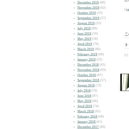
思
December 2019
(60)
November 2019
(62)
|
y
October 2019
(55)
September 2019
(57)
August 2019
(55)
July 2019
(89)
June 2019
(59)
こ
May 2019
(58)
April 2019
(70)
ト
March 2019
(86)
February 2019
(68)
| | |
January 2019
(55)
December 2018
(45)
November 2018
(63)
October 2018
(67)
September 2018
(57)
August 2018
(72)
July 2018
(79)
June 2018
(87)
May 2018
(66)
April 2018
(74)
March 2018
(92)
February 2018
(68)
January 2018
(61)
December 2017
(80)