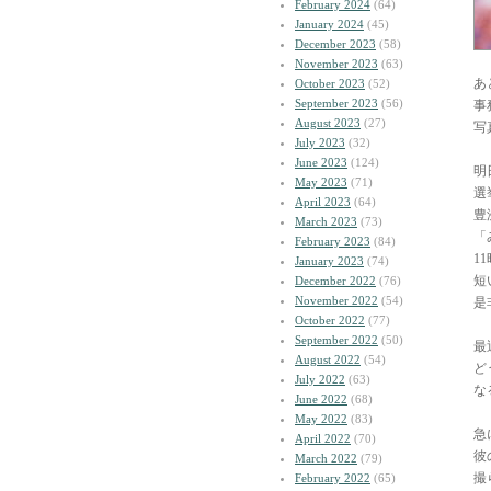
February 2024
(64)
January 2024
(45)
December 2023
(58)
November 2023
(63)
あ
October 2023
(52)
September 2023
(56)
事
August 2023
(27)
写
July 2023
(32)
June 2023
(124)
明
May 2023
(71)
選
April 2023
(64)
豊
March 2023
(73)
「
February 2023
(84)
1
January 2023
(74)
短
December 2022
(76)
November 2022
(54)
是
October 2022
(77)
September 2022
(50)
最
August 2022
(54)
ど
July 2022
(63)
な
June 2022
(68)
May 2022
(83)
急
April 2022
(70)
彼
March 2022
(79)
撮
February 2022
(65)