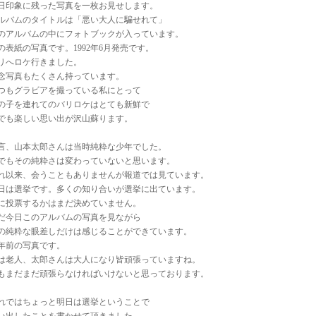
日印象に残った写真を一枚お見せします。
ルバムのタイトルは「悪い大人に騙せれて」
のアルバムの中にフォトブックが入っています。
の表紙の写真です。1992年6月発売です。
リへロケ行きました。
念写真もたくさん持っています。
つもグラビアを撮っている私にとって
の子を連れてのバリロケはとても新鮮で
でも楽しい思い出が沢山蘇ります。
言、山本太郎さんは当時純粋な少年でした。
でもその純粋さは変わっていないと思います。
れ以来、会うこともありませんが報道では見ています。
日は選挙です。多くの知り合いが選挙に出ています。
に投票するかはまだ決めていません。
だ今日このアルバムの写真を見ながら
の純粋な眼差しだけは感じることができています。
4年前の写真です。
は老人、太郎さんは大人になり皆頑張っていますね。
もまだまだ頑張らなければいけないと思っております。
れではちょっと明日は選挙ということで