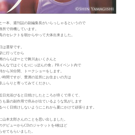
と一本、週刊誌の副編集長がいらっしゃるというので
務所で待機しています。
真のセレクトを朝からやって大体出来ました。
日は選挙です。
挙に行ってから
洲のららぽーとで舞川あいくさんと
みんなではぐくむ♪にっぽんの食」PRイベント内で
1時から30分間、トークショーをします。
い時間ですが、豊洲の近所にお住まいの方は
非ふらりと寄ってみてください。
近日光浴びると日焼けしたところが痒くて痒くて、
うも薬の副作用で痒みが出ているような気がします
るべく日焼けしないようにこれから夏にかけて頑張ります。
に山本太郎さんのことを思い出しました。
のデビューからCDのジャケットを4枚ほど
らせてもらいました。