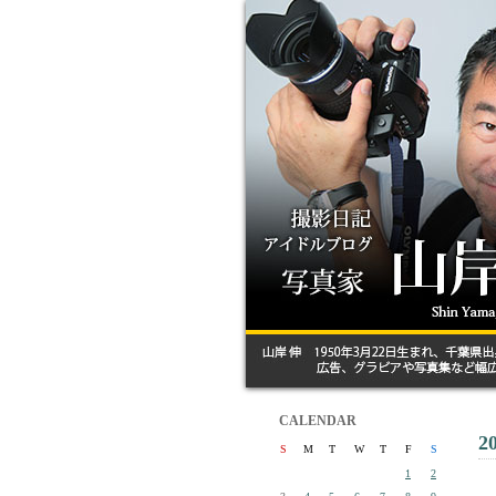
CALENDAR
2
S
M
T
W
T
F
S
1
2