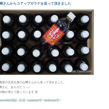
﨑さんからコアップガラナを送って頂きました
海道の北見出身の山﨑さんから送って頂きました。
﨑さん、ありがとう～♪
好物が増えて困っています 笑
amagishiの日記
|
15:50
|
comments(0)
|
trackbacks(0)
|