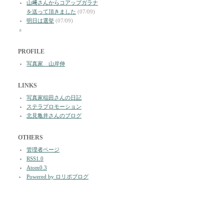
山﨑さんからコアップガラナ
を送って頂きました
(07/09)
明日は選挙
(07/09)
a
PROFILE
写真家 山岸伸
LINKS
写真家稲田さんの日記
ステラプロモーション
北見亀井さんのブログ
OTHERS
管理者ページ
RSS1.0
Atom0.3
Powered by ロリポブログ