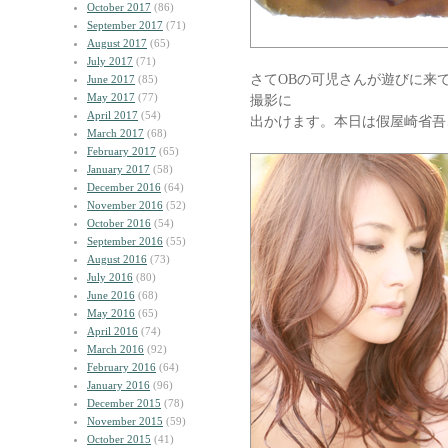
October 2017
(86)
September 2017
(71)
August 2017
(65)
July 2017
(71)
さてOBの可児さんが遊びに来
June 2017
(85)
May 2017
(77)
撮影に
April 2017
(54)
出かけます。本日は假屋崎省吾
March 2017
(68)
February 2017
(65)
January 2017
(58)
December 2016
(64)
November 2016
(52)
October 2016
(54)
September 2016
(55)
August 2016
(73)
July 2016
(80)
June 2016
(68)
May 2016
(65)
April 2016
(74)
March 2016
(92)
February 2016
(64)
January 2016
(96)
December 2015
(78)
November 2015
(59)
October 2015
(41)