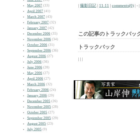
|
撮影日記
|
11:11
|
comments(0)
| - |
May 2007
(33)
April 2007
(41)
March 2007
(43)
February 2007
(32)
January 2007
(42)
この記事のトラックバック
December 2006
(35)
November 2006
(34)
October 2006
(31)
トラックバック
September 2006
(36)
August 2006
(27)
| | |
July 2006
(36)
June 2006
(28)
May 2006
(27)
April 2006
(27)
March 2006
(32)
February 2006
(24)
January 2006
(29)
December 2005
(26)
November 2005
(28)
October 2005
(27)
September 2005
(29)
August 2005
(23)
July 2005
(9)