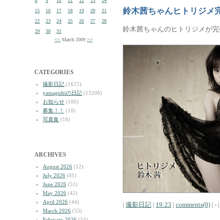
8
9
10
11
12
13
14
鈴木茜ちゃんヒトリジメ
15
16
17
18
19
20
21
22
23
24
25
26
27
28
鈴木茜ちゃんのヒトリジメが完
29
30
31
<<
March 2009
>>
CATEGORIES
撮影日記
(1625)
yamagishiの日記
(13208)
お知らせ
(180)
募集！！
(18)
写真集
(18)
ARCHIVES
August 2026
(12)
July 2026
(81)
June 2026
(51)
May 2026
(42)
April 2026
(44)
|
撮影日記
|
19:23
|
comments(0)
| - |
March 2026
(55)
February 2026
(34)