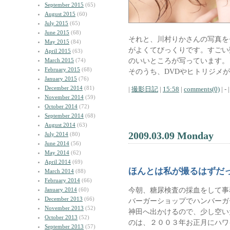
September 2015
(65)
August 2015
(60)
July 2015
(65)
June 2015
(68)
それと、川村りかさんの写真を
May 2015
(84)
がよくてびっくりです。すごい
April 2015
(63)
のいいところが写っています。
March 2015
(74)
February 2015
(68)
そのうち、DVDやヒトリジメ
January 2015
(76)
December 2014
(81)
|
撮影日記
|
15:58
|
comments(0)
| - |
November 2014
(59)
October 2014
(72)
September 2014
(68)
August 2014
(63)
2009.03.09 Monday
July 2014
(80)
June 2014
(56)
May 2014
(62)
April 2014
(69)
ほんとは私が撮るはずだ
March 2014
(88)
February 2014
(66)
今朝、糖尿検査の採血をして事
January 2014
(60)
December 2013
(66)
バーガーショップでハンバーガ
November 2013
(52)
神田へ出かけるので、少し空い
October 2013
(52)
のは、２００３年お正月にハワ
September 2013
(57)