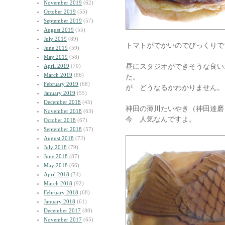
November 2019
(62)
October 2019
(55)
September 2019
(57)
August 2019
(55)
July 2019
(89)
トマトがでかいのでびっくりで
June 2019
(59)
May 2019
(58)
昼にスタジオができそうな良い
April 2019
(70)
March 2019
(86)
た。
February 2019
(68)
が どうなるかわかりません。
January 2019
(55)
December 2018
(45)
神田の薄川たいやき（神田達磨
November 2018
(63)
今 人気なんですよ。
October 2018
(67)
September 2018
(57)
August 2018
(72)
July 2018
(79)
June 2018
(87)
May 2018
(66)
April 2018
(74)
March 2018
(92)
February 2018
(68)
January 2018
(61)
December 2017
(80)
November 2017
(65)