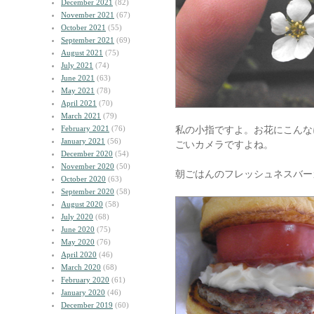
December 2021
(82)
November 2021
(67)
October 2021
(55)
September 2021
(69)
August 2021
(75)
July 2021
(74)
June 2021
(63)
May 2021
(78)
April 2021
(70)
March 2021
(79)
February 2021
(76)
私の小指ですよ。お花にこんな
January 2021
(56)
ごいカメラですよね。
December 2020
(54)
November 2020
(50)
朝ごはんのフレッシュネスバー
October 2020
(63)
September 2020
(58)
August 2020
(58)
July 2020
(68)
June 2020
(75)
May 2020
(76)
April 2020
(46)
March 2020
(68)
February 2020
(61)
January 2020
(46)
December 2019
(60)