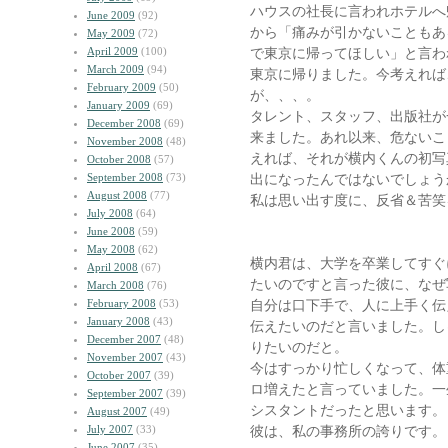
ハウスの社長に言われホテルへ
June 2009
(92)
から「痛みが引かないこともあ
May 2009
(72)
April 2009
(100)
で東京に帰ってほしい」と言わ
March 2009
(94)
東京に帰りました。今考えれば
February 2009
(50)
が、、、。
January 2009
(69)
タレント、スタッフ、出版社が
December 2008
(69)
来ました。あれ以来、危ないこ
November 2008
(48)
えれば、それが横内くんの初写
October 2008
(57)
September 2008
(73)
出になったんではないでしょう
August 2008
(77)
私は思い出す度に、反省＆苦笑
July 2008
(64)
June 2008
(59)
May 2008
(62)
横内君は、大学を卒業してすぐ
April 2008
(67)
たいのですと言った彼に、なぜ
March 2008
(76)
February 2008
(53)
自分は口下手で、人に上手く伝
January 2008
(43)
伝えたいのだと言いました。し
December 2007
(48)
りたいのだと。
November 2007
(43)
今はすっかり忙しくなって、体
October 2007
(39)
ロ増えたと言っていました。一
September 2007
(39)
シスタントだったと思います。
August 2007
(49)
July 2007
(33)
彼は、私の事務所の誇りです。
June 2007
(35)