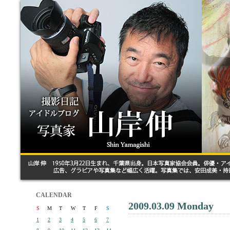
CALENDAR
2009.03.09 Monday
S
M
T
W
T
F
S
1
2
3
4
5
6
7