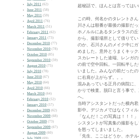
July 2011
(62)
超秘話で、ほんとは言ってはい
June 2011
(58)
May 2011
(59)
この時、何名かのタレントさん
April 2011
(76)
川さんは順番が最後の撮影だっ
March 2011
(51)
ホノルルにあるタンタラスの丘
February 2011
(62)
January 2011
(73)
から、撮影場所として借りてい
December 2010
(77)
のか、石川さんのメイク中にガ
November 2010
(78)
めました。意外とうまくキック
October 2010
(85)
スカレートした途端、レンガの
September 2010
(59)
の前で空中回転。一回転半した
August 2010
(75)
いました。みんなの前だったの
July 2010
(78)
June 2010
(67)
に右肩が上がらず。。。
May 2010
(64)
混みあっている正月の病院に、
April 2010
(66)
かりで検査。脱臼と言う事で、
March 2010
(64)
へ。
February 2010
(52)
当時アシスタントだった横内君
January 2010
(57)
影中。デジカメではなくフィル
December 2009
(62)
November 2009
(68)
「なんだ！この写真は！！！」
October 2009
(73)
シスタントが写真集の撮影をし
September 2009
(67)
を怒ってしまいました。
August 2009
(60)
「先生、ここはどうか、ホテル
July 2009
(69)