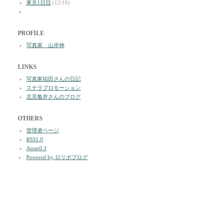
東京1日目
(12/18)
a
PROFILE
写真家 山岸伸
LINKS
写真家稲田さんの日記
ステラプロモーション
北見亀井さんのブログ
OTHERS
管理者ページ
RSS1.0
Atom0.3
Powered by ロリポブログ