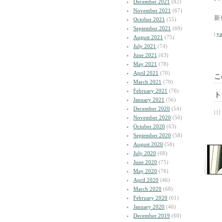
December 2021
(82)
November 2021
(67)
新
October 2021
(55)
September 2021
(69)
|
y
August 2021
(75)
July 2021
(74)
June 2021
(63)
May 2021
(78)
April 2021
(70)
こ
March 2021
(79)
February 2021
(76)
ト
January 2021
(56)
December 2020
(54)
| | |
November 2020
(50)
October 2020
(63)
September 2020
(58)
August 2020
(58)
July 2020
(68)
June 2020
(75)
May 2020
(76)
April 2020
(46)
March 2020
(68)
February 2020
(61)
January 2020
(46)
December 2019
(60)