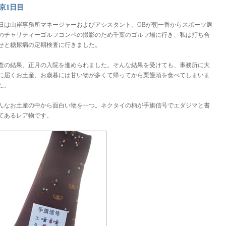
京1日目
日は山岸事務所マネージャーおよびアシスタント、OBが朝一番からスポーツ選
のチャリティーゴルフコンペの撮影のため千葉のゴルフ場に行き、私は打ち合
せと糖尿病の定期検査に行きました。
査の結果、正月の入院を進められました。そんな結果を受けても、事務所に大
に届くお土産、お歳暮には甘い物が多くて帰ってから栗饅頭を食べてしまいま
た。
んなお土産の中から面白い物を一つ。ネクタイの柄が手旗信号でエダジマと書
てあるレア物です。