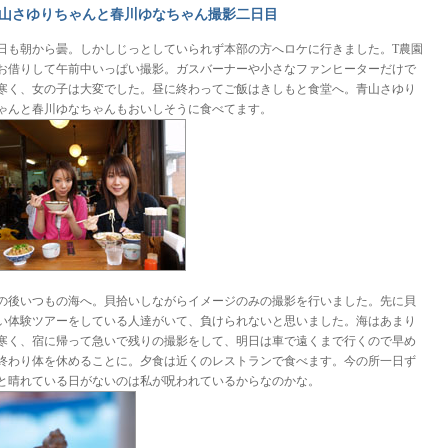
山さゆりちゃんと春川ゆなちゃん撮影二日目
日も朝から曇。しかしじっとしていられず本部の方へロケに行きました。T農園
お借りして午前中いっぱい撮影。ガスバーナーや小さなファンヒーターだけで
寒く、女の子は大変でした。昼に終わってご飯はきしもと食堂へ。青山さゆり
ゃんと春川ゆなちゃんもおいしそうに食べてます。
の後いつもの海へ。貝拾いしながらイメージのみの撮影を行いました。先に貝
い体験ツアーをしている人達がいて、負けられないと思いました。海はあまり
寒く、宿に帰って急いで残りの撮影をして、明日は車で遠くまで行くので早め
終わり体を休めることに。夕食は近くのレストランで食べます。今の所一日ず
と晴れている日がないのは私が呪われているからなのかな。