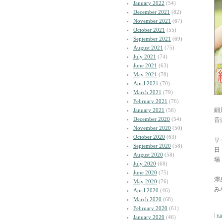
January 2022
(54)
December 2021
(82)
November 2021
(67)
October 2021
(55)
September 2021
(69)
August 2021
(75)
July 2021
(74)
June 2021
(63)
May 2021
(78)
April 2021
(70)
March 2021
(79)
February 2021
(76)
細
January 2021
(56)
December 2020
(54)
音
November 2020
(50)
October 2020
(63)
サ
September 2020
(58)
日
August 2020
(58)
場
July 2020
(68)
June 2020
(75)
渾
May 2020
(76)
み
April 2020
(46)
March 2020
(68)
February 2020
(61)
|
y
January 2020
(46)