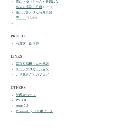
青山さゆりちゃんと春川ゆな
ちゃん撮影二日目
(12/04)
細川ふみえさん写真集発
売！！
(12/04)
a
PROFILE
写真家 山岸伸
LINKS
写真家稲田さんの日記
ステラプロモーション
北見亀井さんのブログ
OTHERS
管理者ページ
RSS1.0
Atom0.3
Powered by ロリポブログ