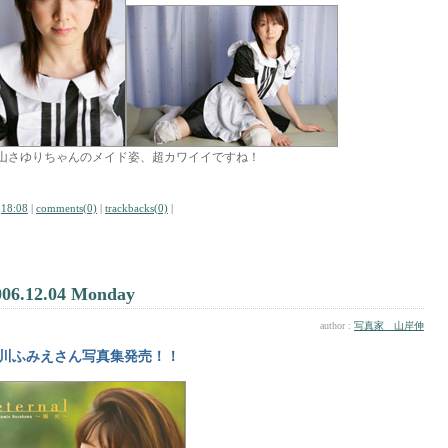
山さゆりちゃんのメイド姿、超カワイイですね！
|
18:08
|
comments(0)
|
trackbacks(0)
|
006.12.04 Monday
author :
写真家 山岸伸
川ふみえさん写真集発売！！