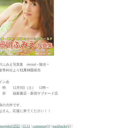
川ふみえ写真集 eternal～陽光～
楽専科社より
12月10日
発売
イン会
 時 12月9日（土） 12時～
 所 福家書店・新宿サブナード店
身の力作です。
なさん、応援に来てください！！
amagishiの日記
|
15:11
|
comments(1)
|
trackbacks(1)
|