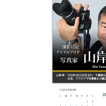
CALENDAR
2
S
M
T
W
T
F
S
1
2