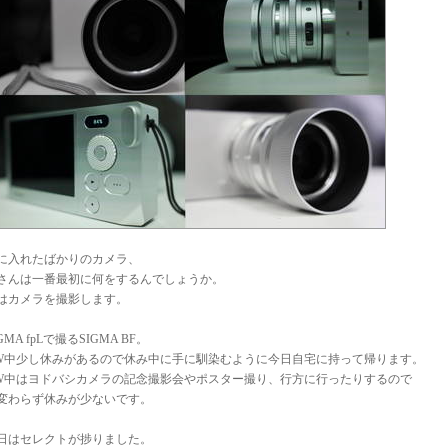
に入れたばかりのカメラ、
さんは一番最初に何をするんでしょうか。
はカメラを撮影します。
GMA fpLで撮るSIGMA BF。
W中少し休みがあるので休み中に手に馴染むように今日自宅に持って帰ります。
W中はヨドバシカメラの記念撮影会やポスター撮り、行方に行ったりするので
変わらず休みが少ないです。
日はセレクトが捗りました。