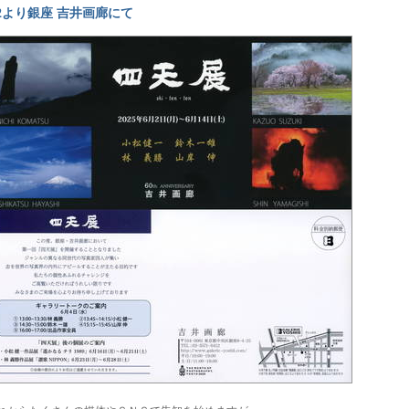
/2より銀座 吉井画廊にて