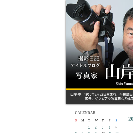
CALENDAR
2
S
M
T
W
T
F
S
1
2
3
4
5