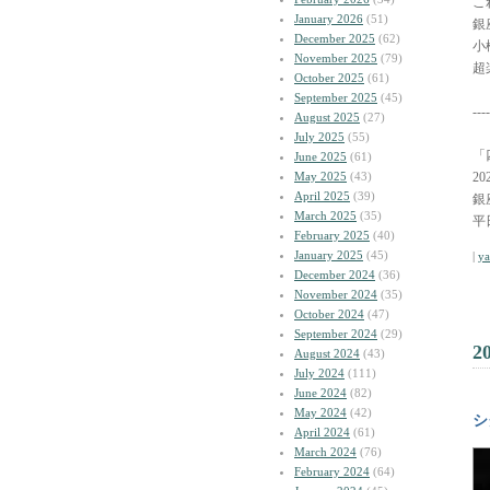
こ
January 2026
(51)
銀
December 2025
(62)
小
November 2025
(79)
超
October 2025
(61)
September 2025
(45)
----
August 2025
(27)
July 2025
(55)
「
June 2025
(61)
May 2025
(43)
2
April 2025
(39)
銀
March 2025
(35)
平
February 2025
(40)
January 2025
(45)
|
y
December 2024
(36)
November 2024
(35)
October 2024
(47)
September 2024
(29)
2
August 2024
(43)
July 2024
(111)
June 2024
(82)
May 2024
(42)
シ
April 2024
(61)
March 2024
(76)
February 2024
(64)