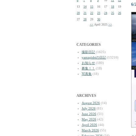
6
7
8
9
10
11
12
6
13
14
15
16
17
18
19
20
21
22
23
24
25
26
27
28
29
30
<<
April 2025
>>
CATEGORIES
撮影日記
(1625)
yamagishiの日記
(13210)
お知らせ
(180)
募集！！
(18)
写真集
(18)
ARCHIVES
August 2026
(14)
July 2026
(81)
June 2026
(51)
May 2026
(42)
April 2026
(44)
March 2026
(55)
February 2026
(34)