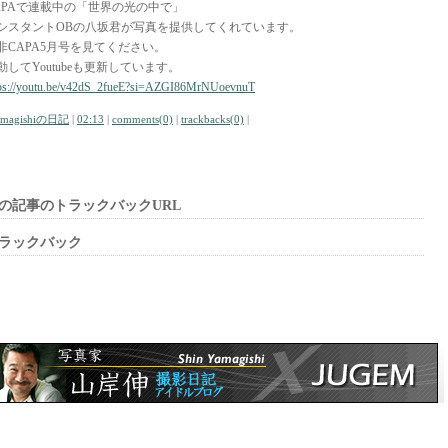
APAで連載中の「世界の光の中で」
シスタントOBの八坂君が写真を提供してくれています。
非CAPA5月号を見てください。
動してYoutubeも更新しています。
tps://youtu.be/v42dS_2fueE?si=AZGI86MrNUoevnuT
amagishiの日記
|
02:13
|
comments(0)
|
trackbacks(0)
|
の記事のトラックバックURL
ラックバック