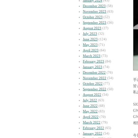
January 2024
(45)
December 2023
(58)
November 2023
(63)
October 2023
(52)
September 2023
(56)
August 2023
(27)
July 2023
(32)
June 2023
(124)
May 2023
(71)
April 2023
(64)
March 2023
(73)
February 2023
(84)
January 2023
(74)
December 2022
(76)
November 2022
(54)
手
October 2022
(77)
皆
September 2022
(50)
私
August 2022
(54)
July 2022
(63)
SI
June 2022
(68)
G
May 2022
(83)
G
April 2022
(70)
March 2022
(79)
相
February 2022
(65)
January 2022
(54)
今