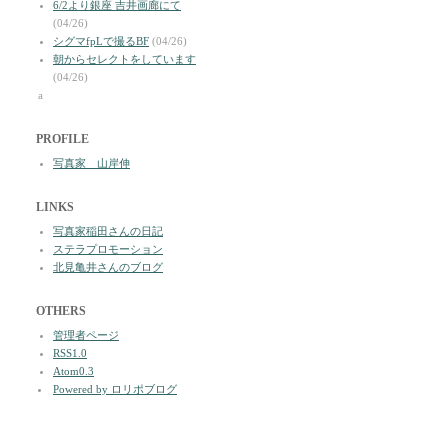
6/2より銀座 吉井画廊にて
(04/26)
シグマfpLで撮るBF
(04/26)
朝からセレクトをしています
(04/26)
a
PROFILE
写真家 山岸伸
LINKS
写真家稲田さんの日記
ステラプロモーション
北見亀井さんのブログ
OTHERS
管理者ページ
RSS1.0
Atom0.3
Powered by ロリポブログ