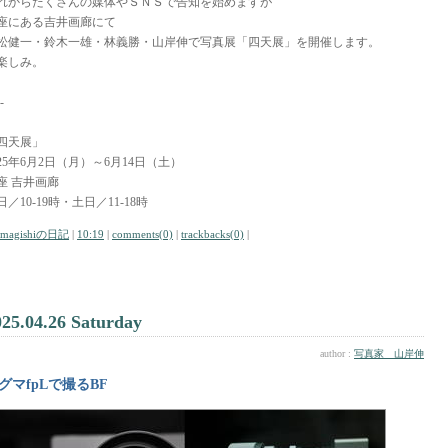
れからたくさんの媒体やＳＮＳで告知を始めますが
座にある吉井画廊にて
松健一・鈴木一雄・林義勝・山岸伸で写真展「四天展」を開催します。
楽しみ。
-
四天展」
025年6月2日（月）～6月14日（土）
座 吉井画廊
日／10-19時・土日／11-18時
amagishiの日記
|
10:19
|
comments(0)
|
trackbacks(0)
|
025.04.26 Saturday
author :
写真家 山岸伸
グマfpLで撮るBF