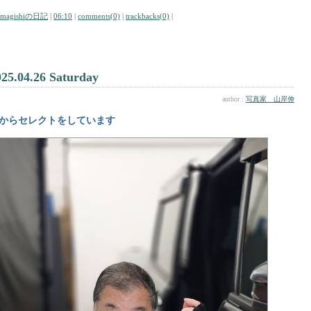
amagishiの日記
|
06:10
|
comments(0)
|
trackbacks(0)
|
025.04.26 Saturday
author :
写真家 山岸伸
からセレクトをしています