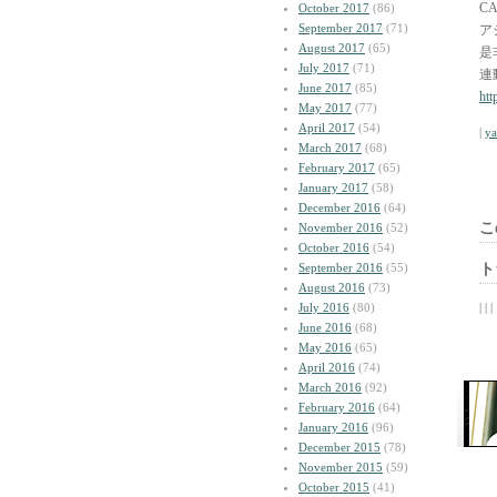
C
October 2017
(86)
September 2017
(71)
ア
August 2017
(65)
是
July 2017
(71)
連
June 2017
(85)
ht
May 2017
(77)
April 2017
(54)
|
y
March 2017
(68)
February 2017
(65)
January 2017
(58)
December 2016
(64)
こ
November 2016
(52)
October 2016
(54)
September 2016
(55)
ト
August 2016
(73)
July 2016
(80)
| | |
June 2016
(68)
May 2016
(65)
April 2016
(74)
March 2016
(92)
February 2016
(64)
January 2016
(96)
December 2015
(78)
November 2015
(59)
October 2015
(41)