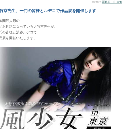
author :
写真家 山岸伸
竹京先生、一門の皆様とルデコで作品展を開催します
体関節人形の
がお世話になっている大竹京先生が、
門の皆様と渋谷ルデコで
品展を開催いたします。