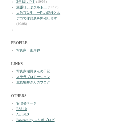
2年越しです
(10/08)
頑張れ、ヤクルト！
(10/08)
大竹京先生、一門の皆様とル
デコで作品展を開催します
(10/08)
a
PROFILE
写真家 山岸伸
LINKS
写真家稲田さんの日記
ステラプロモーション
北見亀井さんのブログ
OTHERS
管理者ページ
RSS1.0
Atom0.3
Powered by ロリポブログ