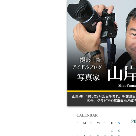
CALENDAR
2
S
M
T
W
T
F
S
1
2