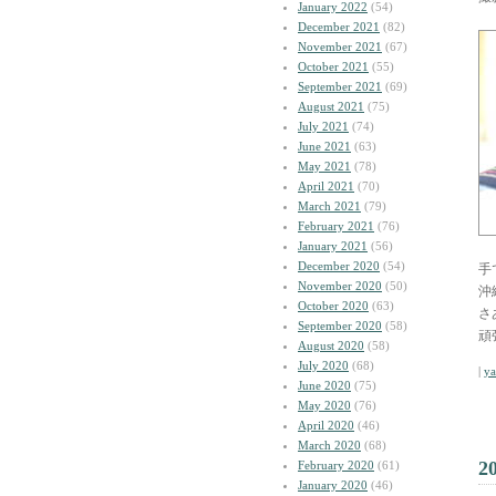
January 2022
(54)
December 2021
(82)
November 2021
(67)
October 2021
(55)
September 2021
(69)
August 2021
(75)
July 2021
(74)
June 2021
(63)
May 2021
(78)
April 2021
(70)
March 2021
(79)
February 2021
(76)
January 2021
(56)
December 2020
(54)
手
November 2020
(50)
沖
October 2020
(63)
さ
September 2020
(58)
頑
August 2020
(58)
July 2020
(68)
|
y
June 2020
(75)
May 2020
(76)
April 2020
(46)
March 2020
(68)
2
February 2020
(61)
January 2020
(46)