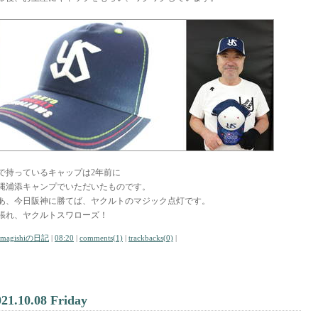
で持っているキャップは2年前に
縄浦添キャンプでいただいたものです。
あ、今日阪神に勝てば、ヤクルトのマジック点灯です。
張れ、ヤクルトスワローズ！
amagishiの日記
|
08:20
|
comments(1)
|
trackbacks(0)
|
021.10.08 Friday