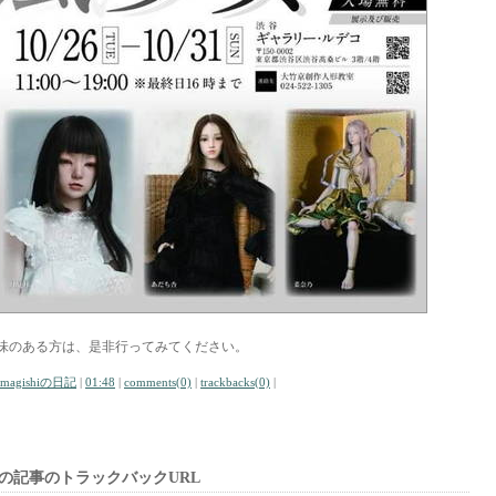
味のある方は、是非行ってみてください。
amagishiの日記
|
01:48
|
comments(0)
|
trackbacks(0)
|
の記事のトラックバックURL