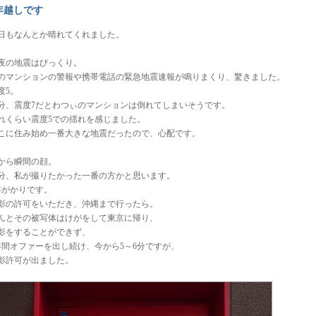
年越しです
日もなんとか晴れてくれました。
夜の地震はびっくり。
のマンションの警報や携帯電話の緊急地震速報が鳴りまくり、驚きました。
度5。
分、震度7だとわつぃのマンションは倒れてしまいそうです。
れくらい震度5での揺れを感じました。
こに住み始め一番大きな地震だったので、心配です。
から瞬間の顔。
分、私が撮りたかった一番の方かと思います。
年がかりです。
影の許可をいただき、沖縄まで行ったら。
んとその被写体はけがをして東京に帰り、
影をすることができず、
年間オファーを出し続け、今から5～6分ですが、
影許可が出ました。