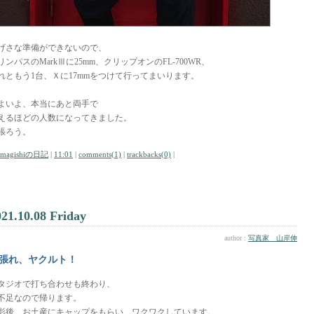
げさな準備ができないので、
リンパスのMarkⅢに25mm、クリップオンのFL-700WR、
れともう1台、Ｘに17mmをつけて行ってまいります。
よいよ、本当にあと両手で
えるほどの人数になってきました。
張ろう。
amagishiの日記
|
11:01
|
comments(1)
|
trackbacks(0)
|
021.10.08 Friday
author :
写真家 山岸伸
張れ、ヤクルト！
タジオで打ち合わせも終わり、
不足なので帰ります。
影後、お土産にキャップをもらい、ワクワクしています。