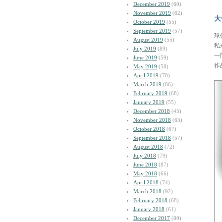
December 2019
(60)
November 2019
(62)
大
October 2019
(55)
September 2019
(57)
球
August 2019
(55)
私
July 2019
(89)
一
June 2019
(59)
作
May 2019
(58)
April 2019
(70)
March 2019
(86)
February 2019
(68)
January 2019
(55)
December 2018
(45)
November 2018
(63)
October 2018
(67)
September 2018
(57)
August 2018
(72)
July 2018
(79)
June 2018
(87)
May 2018
(66)
April 2018
(74)
March 2018
(92)
February 2018
(68)
January 2018
(61)
December 2017
(80)