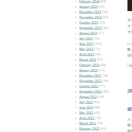
February 2024
(64)
January 2024
(45)
December 2023
(58)
November 2023
(63)
大
October 2023
(52)
オ
September 2023
(56)
そ
August 2023
(27)
July 2023
(32)
い
June 2023
(124)
May 2023
(71)
数
April 2023
(64)
頑
March 2023
(73)
February 2023
(84)
|
y
January 2023
(74)
December 2022
(76)
November 2022
(54)
October 2022
(77)
2
September 2022
(50)
August 2022
(54)
July 2022
(63)
June 2022
(68)
頑
May 2022
(83)
April 2022
(70)
ス
March 2022
(79)
寝
February 2022
(65)
撮